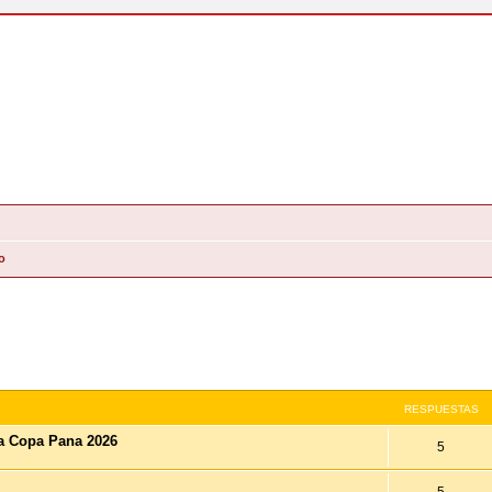
o
queda Avanzada
RESPUESTAS
la Copa Pana 2026
5
5