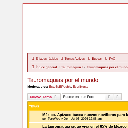
Enlaces rápidos
Temas Activos
Buscar
FAQ
Índice general
Tauromaquia I
Tauromaquias por el mund
Tauromaquias por el mundo
Moderadores:
EstoEsElPueblo
,
Escribiente
Buscar
Bús
Nuevo Tema
TEMAS
México. Apizaco busca nuevos novilleros para 
por
ToroWey
»
Dom Jul 05, 2026 12:08 am
La tauromaquia sigue viva en el 85% de México