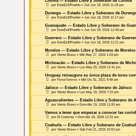
Colima — Estado Libre y Soberano de Colima
por
EstoEsElPueblo
»
Jue Jun 18, 2026 11:26 pm
Durango — Estado Libre y Soberano de Durang
por
EstoEsElPueblo
»
Jue Jun 18, 2026 11:17 pm
Guanajuato — Estado Libre y Soberano de Guan
por
EstoEsElPueblo
»
Jue Jun 18, 2026 12:49 pm
Guerrero — Estado Libre y Soberano de Guerre
por
EstoEsElPueblo
»
Jue Jun 18, 2026 12:21 pm
Morelos — Estado Libre y Soberano de Morelos
por
Viento Bravo
»
Mié May 27, 2026 1:03 pm
Michoacán — Estado Libre y Soberano de Mic
por
Viento Bravo
»
Lun May 25, 2026 12:41 pm
Uruguay reinaugura su única plaza de toros como
por
ForosToreros
»
Mié Dic 01, 2021 9:48 am
Jalisco — Estado Libre y Soberano de Jalisco
por
Viento Bravo
»
Lun May 18, 2026 7:22 pm
Aguascalientes — Estado Libre y Soberano de A
por
Viento Bravo
»
Dom Abr 19, 2026 11:00 am
Vamos a tener que empezar a conocer las corri
por
El Codorniz
»
Dom Abr 26, 2026 12:31 am
Coahuila — Estado Libre y Soberano de Coahui
por
Viento Bravo
»
Sab Feb 21, 2026 10:53 pm