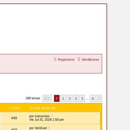
Registrarse
Identificarse
Página
1
de
8
1
2
3
4
5
8
Siguiente
188 temas
…
VISTAS
ÚLTIMO MENSAJE
por
kokosmex
449
Vie Jul 31, 2026 1:58 pm
por
VeriGüel
403