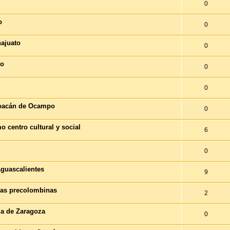
0
o
0
ajuato
0
ro
0
0
hoacán de Ocampo
0
 centro cultural y social
6
0
guascalientes
9
das precolombinas
2
la de Zaragoza
0