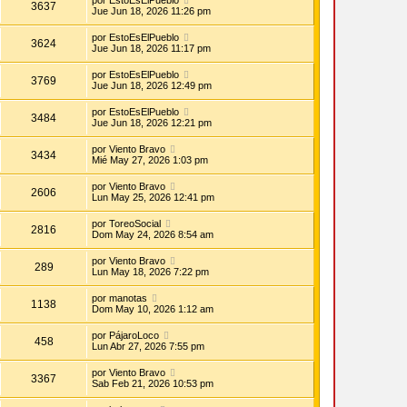
por
EstoEsElPueblo
3637
Jue Jun 18, 2026 11:26 pm
por
EstoEsElPueblo
3624
Jue Jun 18, 2026 11:17 pm
por
EstoEsElPueblo
3769
Jue Jun 18, 2026 12:49 pm
por
EstoEsElPueblo
3484
Jue Jun 18, 2026 12:21 pm
por
Viento Bravo
3434
Mié May 27, 2026 1:03 pm
por
Viento Bravo
2606
Lun May 25, 2026 12:41 pm
por
ToreoSocial
2816
Dom May 24, 2026 8:54 am
por
Viento Bravo
289
Lun May 18, 2026 7:22 pm
por
manotas
1138
Dom May 10, 2026 1:12 am
por
PájaroLoco
458
Lun Abr 27, 2026 7:55 pm
por
Viento Bravo
3367
Sab Feb 21, 2026 10:53 pm