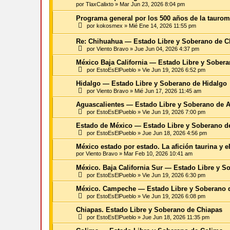
por
TlaxCalixto
»
Mar Jun 23, 2026 8:04 pm
Programa general por los 500 años de la tauro
por
kokosmex
»
Mié Ene 14, 2026 11:55 pm
Re: Chihuahua — Estado Libre y Soberano de 
por
Viento Bravo
»
Jue Jun 04, 2026 4:37 pm
México Baja California — Estado Libre y Sobera
por
EstoEsElPueblo
»
Vie Jun 19, 2026 6:52 pm
Hidalgo — Estado Libre y Soberano de Hidalgo
por
Viento Bravo
»
Mié Jun 17, 2026 11:45 am
Aguascalientes — Estado Libre y Soberano de A
por
EstoEsElPueblo
»
Vie Jun 19, 2026 7:00 pm
Estado de México — Estado Libre y Soberano d
por
EstoEsElPueblo
»
Jue Jun 18, 2026 4:56 pm
México estado por estado. La afición taurina y 
por
Viento Bravo
»
Mar Feb 10, 2026 10:41 am
México. Baja California Sur — Estado Libre y So
por
EstoEsElPueblo
»
Vie Jun 19, 2026 6:30 pm
México. Campeche — Estado Libre y Soberano
por
EstoEsElPueblo
»
Vie Jun 19, 2026 6:08 pm
Chiapas. Estado Libre y Soberano de Chiapas
por
EstoEsElPueblo
»
Jue Jun 18, 2026 11:35 pm