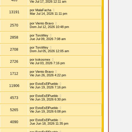
Vie Jul 17, 2026 12:11 am
por
MalaFacha
13191
Mar Jul 14, 2026 11:11 pm
por
Viento Bravo
2570
Dom Jul 12, 2026 10:48 pm
por
ToroWey
2858
Jue Jul 09, 2026 7:08 am
por
ToroWey
2708
Dom Jul 05, 2026 12:05 am
por
kokosmex
2726
Vie Jul 03, 2026 7:16 pm
por
Viento Bravo
1712
Vie Jun 26, 2026 4:22 pm
por
EstoEsElPueblo
11906
Vie Jun 19, 2026 7:16 pm
por
EstoEsElPueblo
4573
Vie Jun 19, 2026 6:30 pm
por
EstoEsElPueblo
5265
Vie Jun 19, 2026 6:08 pm
por
EstoEsElPueblo
4090
Jue Jun 18, 2026 11:35 pm