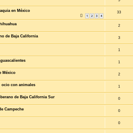
maquia en México
33
1
2
3
4
Chihuahua
2
no de Baja California
3
1
guascalientes
1
e México
2
el ocio con animales
1
berano de Baja California Sur
0
 de Campeche
0
0