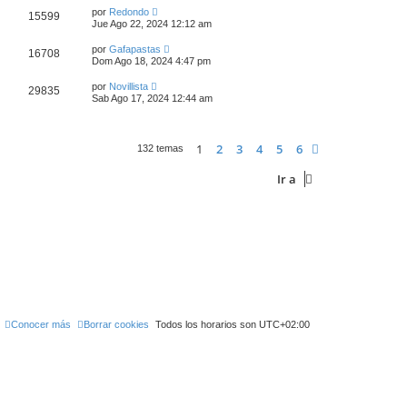
por
Redondo
15599
Jue Ago 22, 2024 12:12 am
por
Gafapastas
16708
Dom Ago 18, 2024 4:47 pm
por
Novillista
29835
Sab Ago 17, 2024 12:44 am
1
2
3
4
5
6
Siguiente
132 temas
Ir a
Conocer más
Borrar cookies
Todos los horarios son
UTC+02:00