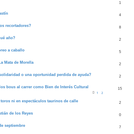
1
astín
4
os recortadores?
8
 qué año?
2
reo a caballo
5
 La Mata de Morella
2
¿solidaridad o una oportunidad perdida de ayuda?
2
los bous al carrer como Bien de Interés Cultural
15
1
2
 toros ni en espectáculos taurinos de calle
2
stián de los Reyes
0
 de septiembre
7