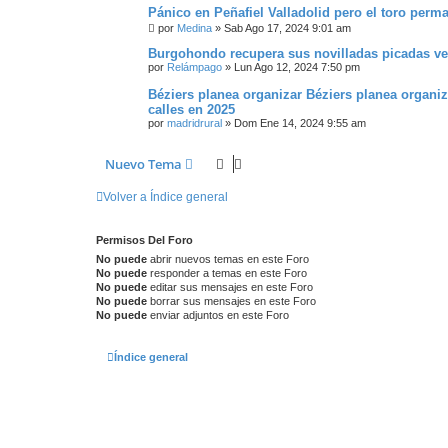
Pánico en Peñafiel Valladolid pero el toro perm
por
Medina
»
Sab Ago 17, 2024 9:01 am
Burgohondo recupera sus novilladas picadas ve
por
Relámpago
»
Lun Ago 12, 2024 7:50 pm
Béziers planea organizar Béziers planea organiza
calles en 2025
por
madridrural
»
Dom Ene 14, 2024 9:55 am
Nuevo Tema
Volver a Índice general
Permisos Del Foro
No puede
abrir nuevos temas en este Foro
No puede
responder a temas en este Foro
No puede
editar sus mensajes en este Foro
No puede
borrar sus mensajes en este Foro
No puede
enviar adjuntos en este Foro
Índice general