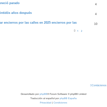
aneció parado
4
intidós años después
4
r encierros por las calles en 2025 encierros por las
10
1
2
Contáctenos
Desarrollado por
phpBB
® Forum Software © phpBB Limited
Traducción al español por
phpBB España
Privacidad
|
Condiciones