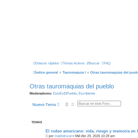
Enlaces rápidos
Temas Activos
Buscar
FAQ
Índice general
Tauromaquia I
Otras tauromaquias del pueb
Otras tauromaquias del pueblo
Moderadores:
EstoEsElPueblo
,
Escribiente
Buscar
Búsqueda Avanzada
Nuevo Tema
TEMAS
El rodeo americano: vida, riesgo y memoria en l
por
madridrural
»
Mié Abr 29, 2026 10:28 am