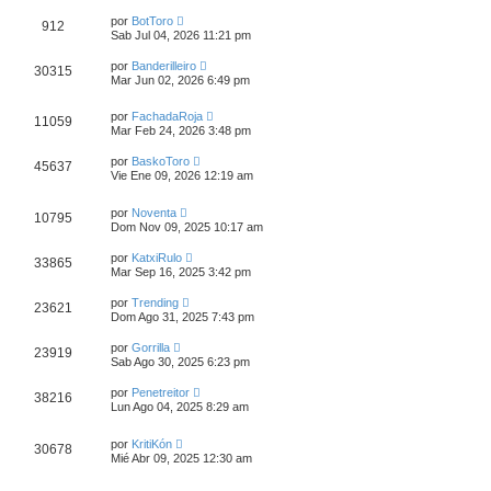
por
BotToro
912
Sab Jul 04, 2026 11:21 pm
por
Banderilleiro
30315
Mar Jun 02, 2026 6:49 pm
por
FachadaRoja
11059
Mar Feb 24, 2026 3:48 pm
por
BaskoToro
45637
Vie Ene 09, 2026 12:19 am
por
Noventa
10795
Dom Nov 09, 2025 10:17 am
por
KatxiRulo
33865
Mar Sep 16, 2025 3:42 pm
por
Trending
23621
Dom Ago 31, 2025 7:43 pm
por
Gorrilla
23919
Sab Ago 30, 2025 6:23 pm
por
Penetreitor
38216
Lun Ago 04, 2025 8:29 am
por
KritiKón
30678
Mié Abr 09, 2025 12:30 am