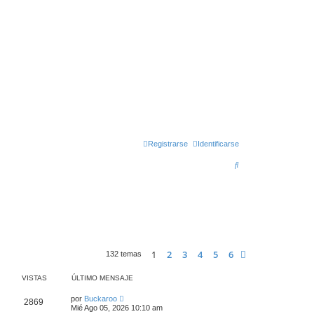
Registrarse
Identificarse
B
u
s
c
a
r
1
2
3
4
5
6
Siguiente
132 temas
VISTAS
ÚLTIMO MENSAJE
por
Buckaroo
2869
Mié Ago 05, 2026 10:10 am