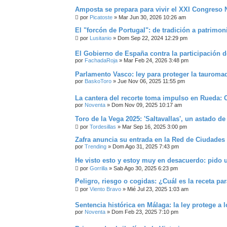
Amposta se prepara para vivir el XXI Congreso 
por
Picatoste
»
Mar Jun 30, 2026 10:26 am
El "forcón de Portugal": de tradición a patrimon
por
Lusitanio
»
Dom Sep 22, 2024 12:29 pm
El Gobierno de España contra la participación 
por
FachadaRoja
»
Mar Feb 24, 2026 3:48 pm
Parlamento Vasco: ley para proteger la tauromaq
por
BaskoToro
»
Jue Nov 06, 2025 11:55 pm
La cantera del recorte toma impulso en Rueda
por
Noventa
»
Dom Nov 09, 2025 10:17 am
Toro de la Vega 2025: 'Saltavallas', un astado de 
por
Tordesillas
»
Mar Sep 16, 2025 3:00 pm
Zafra anuncia su entrada en la Red de Ciudades
por
Trending
»
Dom Ago 31, 2025 7:43 pm
He visto esto y estoy muy en desacuerdo: pido u
por
Gorrilla
»
Sab Ago 30, 2025 6:23 pm
Peligro, riesgo o cogidas: ¿Cuál es la receta pa
por
Viento Bravo
»
Mié Jul 23, 2025 1:03 am
Sentencia histórica en Málaga: la ley protege a 
por
Noventa
»
Dom Feb 23, 2025 7:10 pm