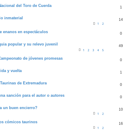
Nacional del Toro de Cuerda
1
io inmaterial
14
1
2
de enanos en espectáculos
0
uia popular y su relevo juvenil
49
1
2
3
4
5
: Campeonato de jóvenes promesas
0
ida y vuelta
1
 Taurinas de Extremadura
0
na sanción para el autor o autores
0
ra un buen encierro?
10
1
2
los cómicos taurinos
16
1
2