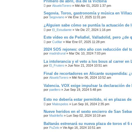
Primero de abril, día de la Victoria
por
AbueloTorero
»
Mié Abr 01, 2020 1:37 pm
Segovia. Toros, gastronomía y música en Villac
por
Segoviano
»
Vie Ene 17, 2025 11:01 pm
¿Alguien sabe cómo se puntúa la actuación de l
por
El_Estudiante
»
Vie Dic 27, 2024 1:16 pm
Este vídeo es de Peñafiel, Valladolid, pero ¿de
por
Cuéllar
»
Mar Ene 07, 2025 11:28 pm
2024 SOS rejones: otro año con reducción del to
por
madridrural
»
Mar Dic 10, 2024 7:03 pm
La intolerancia y el veto a los bous al carrer en
por
El_Frutero
»
Jue Nov 21, 2024 10:51 am
Final de recortadores en Alicante suspendida: 
por
AbueloTorero
»
Mié Nov 06, 2024 10:52 am
Valencia. VOX exige impulsar la declaración de 
por
paellero
»
Jue Sep 19, 2024 5:48 pm
Esto no debería estar permitido, ni en plazas de
por
Malospelos
»
Lun Sep 16, 2024 2:35 pm
Nueve heridos en el sexto encierro de San Seba
por
Madrileño
»
Lun Sep 02, 2024 10:19 am
Baltanás estrenará su nueva plaza de toros el 6
por
PuZelo
»
Vie Ago 16, 2024 10:51 am