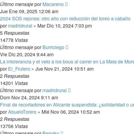
Último mensaje
por
Macareno
Jue Ene 09, 2025 12:06 am
2024 SOS rejones: otro año con reducción del toreo a caballo
por
madridrural
»
Mar Dic 10, 2024 7:03 pm
5
Respuestas
14778
Vistas
Último mensaje
por
Burriciego
Vie Dic 20, 2024 9:44 am
La intolerancia y el veto a los bous al carrer en La Mata de Mor
por
El_Frutero
»
Jue Nov 21, 2024 10:51 am
2
Respuestas
14201
Vistas
Último mensaje
por
madridrural
Dom Nov 24, 2024 9:11 am
Final de recortadores en Alicante suspendida: ¿solidaridad o 
por
AbueloTorero
»
Mié Nov 06, 2024 10:52 am
2
Respuestas
13756
Vistas
Último mensaje
por
Berrako