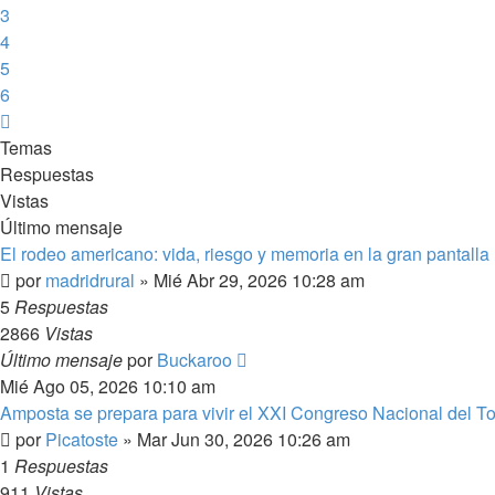
3
4
5
6
Siguiente
Temas
Respuestas
Vistas
Último mensaje
El rodeo americano: vida, riesgo y memoria en la gran pantalla
por
madridrural
»
Mié Abr 29, 2026 10:28 am
5
Respuestas
2866
Vistas
Último mensaje
por
Buckaroo
Mié Ago 05, 2026 10:10 am
Amposta se prepara para vivir el XXI Congreso Nacional del T
por
Picatoste
»
Mar Jun 30, 2026 10:26 am
1
Respuestas
911
Vistas