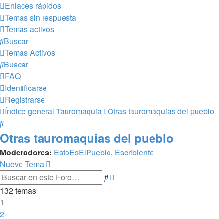
Enlaces rápidos
Temas sin respuesta
Temas activos
Buscar
Temas Activos
Buscar
FAQ
Identificarse
Registrarse
Índice general
Tauromaquia I
Otras tauromaquias del pueblo
Buscar
Otras tauromaquias del pueblo
Moderadores:
EstoEsElPueblo
,
Escribiente
Nuevo Tema
Búsqueda
Buscar
avanzada
132 temas
1
2