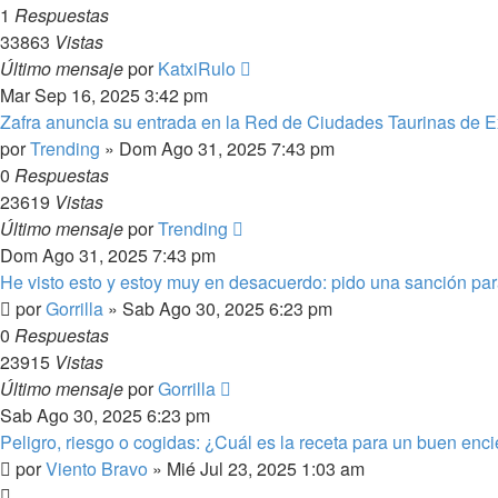
1
Respuestas
33863
Vistas
Último mensaje
por
KatxiRulo
Mar Sep 16, 2025 3:42 pm
Zafra anuncia su entrada en la Red de Ciudades Taurinas de 
por
Trending
»
Dom Ago 31, 2025 7:43 pm
0
Respuestas
23619
Vistas
Último mensaje
por
Trending
Dom Ago 31, 2025 7:43 pm
He visto esto y estoy muy en desacuerdo: pido una sanción para
por
Gorrilla
»
Sab Ago 30, 2025 6:23 pm
0
Respuestas
23915
Vistas
Último mensaje
por
Gorrilla
Sab Ago 30, 2025 6:23 pm
Peligro, riesgo o cogidas: ¿Cuál es la receta para un buen enci
por
Viento Bravo
»
Mié Jul 23, 2025 1:03 am