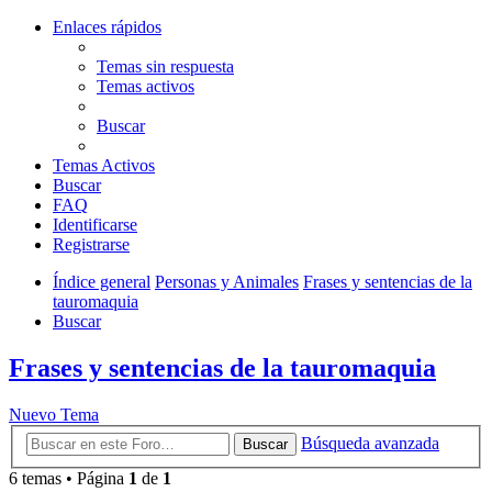
Enlaces rápidos
Temas sin respuesta
Temas activos
Buscar
Temas Activos
Buscar
FAQ
Identificarse
Registrarse
Índice general
Personas y Animales
Frases y sentencias de la
tauromaquia
Buscar
Frases y sentencias de la tauromaquia
Nuevo Tema
Búsqueda avanzada
Buscar
6 temas • Página
1
de
1