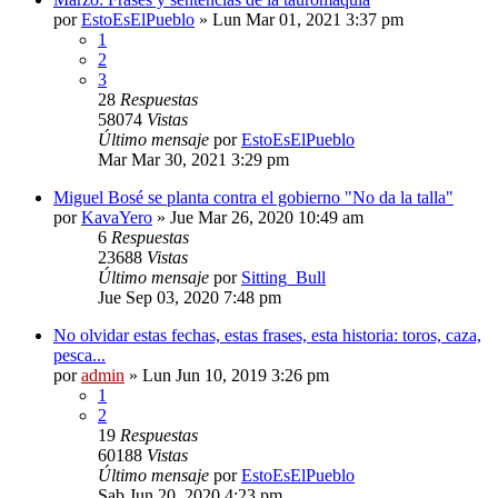
por
EstoEsElPueblo
»
Lun Mar 01, 2021 3:37 pm
1
2
3
28
Respuestas
58074
Vistas
Último mensaje
por
EstoEsElPueblo
Mar Mar 30, 2021 3:29 pm
Miguel Bosé se planta contra el gobierno "No da la talla"
por
KavaYero
»
Jue Mar 26, 2020 10:49 am
6
Respuestas
23688
Vistas
Último mensaje
por
Sitting_Bull
Jue Sep 03, 2020 7:48 pm
No olvidar estas fechas, estas frases, esta historia: toros, caza,
pesca...
por
admin
»
Lun Jun 10, 2019 3:26 pm
1
2
19
Respuestas
60188
Vistas
Último mensaje
por
EstoEsElPueblo
Sab Jun 20, 2020 4:23 pm