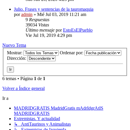
Julio. Frases y sentencias de la tauromaquia
por
admin
»
Mié Jul 03, 2019 11:21 am
9
Respuestas
39034
Vistas
Último mensaje
por
EstoEsElPueblo
Vie Jul 19, 2019 4:29 pm
Nuevo Tema
Mostrar:
Ordenar por:
Dirección:
6 temas • Página
1
de
1
Volver a Índice general
Ir a
MADRIDGRATIS MadridGratis mAdrIdgrAtIS
MADRIDGRATIS
Extremistas. Y actualidad
↳ AntiTaurinos y Animalistas
↳ Extremistas de Izquierda