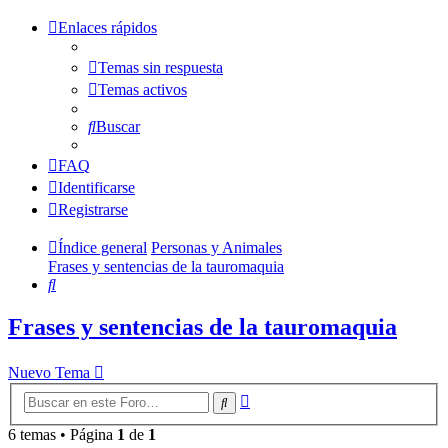
Enlaces rápidos
Temas sin respuesta
Temas activos
Buscar
FAQ
Identificarse
Registrarse
Índice general
Personas y Animales
Frases y sentencias de la tauromaquia
Buscar
Frases y sentencias de la tauromaquia
Nuevo Tema
Búsqueda
Buscar
avanzada
6 temas • Página
1
de
1