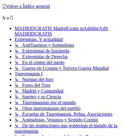
Volver a Índice general
Ir a
MADRIDGRATIS MadridGratis mAdrIdgrAtIS
MADRIDGRATIS
Extremistas. Y actualidad
↳ AntiTaurinos y Animalistas
↳ Extremistas de Izquierda
↳ Extremistas de Derecha
↳ En el centro del ruedo
↳ Guerra en Ucrania y Tercera Guerra Mundial
Tauromaquia I
↳ Normas del foro
↳ Foros del Toro
↳ Madrid y Comunidad
↳ Suertes y su Ciencia
↳ Tauromaquias por el mundo
↳ Otras tauromaquias del pueblo
↳ Escuelas de Tauromaquia. Peñas. Asociaciones
↳ Animalistas, Veganos y Sentido Común
↳ De las instituciones que gobiernan el mundo de la
tauromaquia