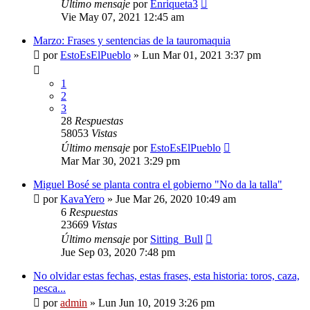
Último mensaje
por
Enriqueta3
Vie May 07, 2021 12:45 am
Marzo: Frases y sentencias de la tauromaquia
por
EstoEsElPueblo
»
Lun Mar 01, 2021 3:37 pm
1
2
3
28
Respuestas
58053
Vistas
Último mensaje
por
EstoEsElPueblo
Mar Mar 30, 2021 3:29 pm
Miguel Bosé se planta contra el gobierno "No da la talla"
por
KavaYero
»
Jue Mar 26, 2020 10:49 am
6
Respuestas
23669
Vistas
Último mensaje
por
Sitting_Bull
Jue Sep 03, 2020 7:48 pm
No olvidar estas fechas, estas frases, esta historia: toros, caza,
pesca...
por
admin
»
Lun Jun 10, 2019 3:26 pm