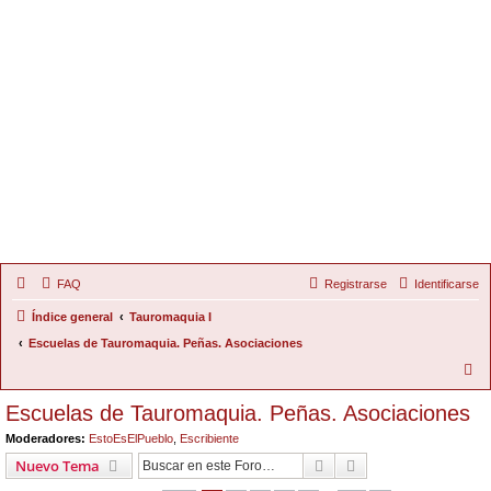
FAQ
Registrarse
Identificarse
Índice general
Tauromaquia I
Escuelas de Tauromaquia. Peñas. Asociaciones
B
u
Escuelas de Tauromaquia. Peñas. Asociaciones
s
Moderadores:
EstoEsElPueblo
,
Escribiente
c
Buscar
Búsqueda Avanzad
Nuevo Tema
a