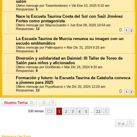
salón
Último mensaje por
Towerlondones
«
Vie Ene 10, 2025 9:10 am
Respuestas:
5
Nace la Escuela Taurina Costa del Sol con Saúl Jiménez
Fortes como protagonista
Último mensaje por
WayneJuanito
«
Jue Ene 09, 2025 10:54 am
Respuestas:
13
1
2
La Escuela Taurina de Murcia renueva su imagen con un
escudo emblemático
Último mensaje por
Palitroquero
«
Mar Dic 31, 2024 8:25 am
Respuestas:
6
Diversión y solidaridad en Daimiel: III Taller de Toreo de
Salón para niños y aficionados
Último mensaje por
DonBenito
«
Mar Dic 24, 2024 9:20 am
Respuestas:
8
Formación y futuro: la Escuela Taurina de Cataluña convoca
a jóvenes para 2025
Último mensaje por
PuyaNueva
«
Vie Dic 20, 2024 12:20 am
Respuestas:
13
1
2
Nuevo Tema
Página
1
de
22
1
2
3
4
5
22
Siguiente
530 temas
…
Ir a
Permisos Del Foro