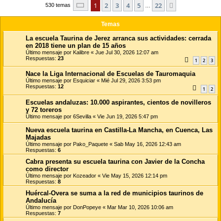
Página
1
de
22
1
2
3
4
5
22
Siguiente
r
530 temas
…
Temas
La escuela Taurina de Jerez arranca sus actividades: cerrada
en 2018 tiene un plan de 15 años
Último mensaje por
Kalibre
«
Jue Jul 30, 2026 12:07 am
Respuestas:
23
1
2
3
Nace la Liga Internacional de Escuelas de Tauromaquia
Último mensaje por
Esquiciar
«
Mié Jul 29, 2026 3:53 pm
Respuestas:
12
1
2
Escuelas andaluzas: 10.000 aspirantes, cientos de novilleros
y 72 toreros
Último mensaje por
6Sevilla
«
Vie Jun 19, 2026 5:47 pm
Nueva escuela taurina en Castilla-La Mancha, en Cuenca, Las
Majadas
Último mensaje por
Pako_Paquete
«
Sab May 16, 2026 12:43 am
Respuestas:
6
Cabra presenta su escuela taurina con Javier de la Concha
como director
Último mensaje por
Kozeador
«
Vie May 15, 2026 12:14 pm
Respuestas:
8
Huércal-Overa se suma a la red de municipios taurinos de
Andalucía
Último mensaje por
DonPopeye
«
Mar Mar 10, 2026 10:06 am
Respuestas:
7