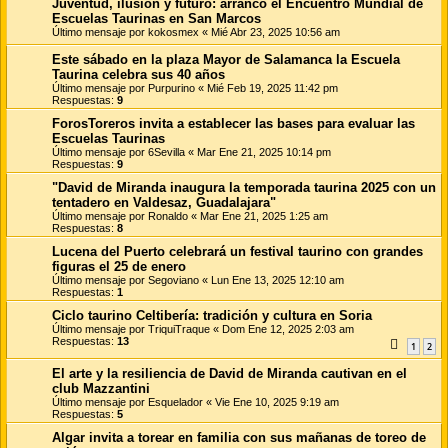
Juventud, ilusión y futuro: arrancó el Encuentro Mundial de
Escuelas Taurinas en San Marcos
Último mensaje por
kokosmex
«
Mié Abr 23, 2025 10:56 am
Este sábado en la plaza Mayor de Salamanca la Escuela
Taurina celebra sus 40 años
Último mensaje por
Purpurino
«
Mié Feb 19, 2025 11:42 pm
Respuestas:
9
ForosToreros invita a establecer las bases para evaluar las
Escuelas Taurinas
Último mensaje por
6Sevilla
«
Mar Ene 21, 2025 10:14 pm
Respuestas:
9
"David de Miranda inaugura la temporada taurina 2025 con un
tentadero en Valdesaz, Guadalajara"
Último mensaje por
Ronaldo
«
Mar Ene 21, 2025 1:25 am
Respuestas:
8
Lucena del Puerto celebrará un festival taurino con grandes
figuras el 25 de enero
Último mensaje por
Segoviano
«
Lun Ene 13, 2025 12:10 am
Respuestas:
1
Ciclo taurino Celtibería: tradición y cultura en Soria
Último mensaje por
TriquiTraque
«
Dom Ene 12, 2025 2:03 am
Respuestas:
13
1
2
El arte y la resiliencia de David de Miranda cautivan en el
club Mazzantini
Último mensaje por
Esquelador
«
Vie Ene 10, 2025 9:19 am
Respuestas:
5
Algar invita a torear en familia con sus mañanas de toreo de