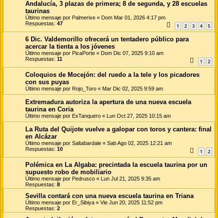
Andalucía, 3 plazas de primera; 8 de segunda, y 28 escuelas
taurinas
Último mensaje por
Palmerixe
«
Dom Mar 01, 2026 4:17 pm
Respuestas:
47
1
2
3
4
5
6 Dic. Valdemorillo ofrecerá un tentadero público para
acercar la tienta a los jóvenes
Último mensaje por
PicaPorte
«
Dom Dic 07, 2025 9:10 am
Respuestas:
11
1
2
Coloquios de Mocejón: del ruedo a la tele y los picadores
con sus puyas
Último mensaje por
Rojo_Toro
«
Mar Dic 02, 2025 9:59 am
Extremadura autoriza la apertura de una nueva escuela
taurina en Coria
Último mensaje por
ExTanquero
«
Lun Oct 27, 2025 10:15 am
La Ruta del Quijote vuelve a galopar con toros y cantera: final
en Alcázar
Último mensaje por
Saltabardale
«
Sab Ago 02, 2025 12:21 am
Respuestas:
10
1
2
Polémica en La Algaba: precintada la escuela taurina por un
supuesto robo de mobiliario
Último mensaje por
Pedrusco
«
Lun Jul 21, 2025 9:35 am
Respuestas:
8
Sevilla contará con una nueva escuela taurina en Triana
Último mensaje por
Er_Sibiya
«
Vie Jun 20, 2025 11:52 pm
Respuestas:
2