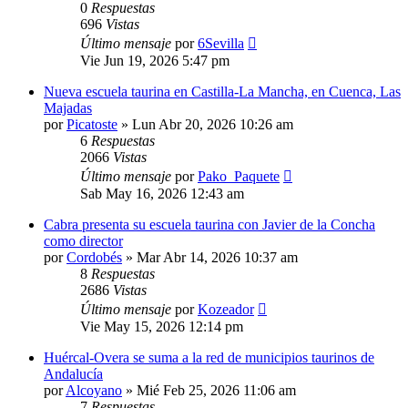
0
Respuestas
696
Vistas
Último mensaje
por
6Sevilla
Vie Jun 19, 2026 5:47 pm
Nueva escuela taurina en Castilla-La Mancha, en Cuenca, Las
Majadas
por
Picatoste
»
Lun Abr 20, 2026 10:26 am
6
Respuestas
2066
Vistas
Último mensaje
por
Pako_Paquete
Sab May 16, 2026 12:43 am
Cabra presenta su escuela taurina con Javier de la Concha
como director
por
Cordobés
»
Mar Abr 14, 2026 10:37 am
8
Respuestas
2686
Vistas
Último mensaje
por
Kozeador
Vie May 15, 2026 12:14 pm
Huércal-Overa se suma a la red de municipios taurinos de
Andalucía
por
Alcoyano
»
Mié Feb 25, 2026 11:06 am
7
Respuestas