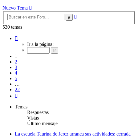
Nuevo Tema
Búsqueda
Buscar
avanzada
530 temas
Página
1
Ir a la página:
de
22
1
2
3
4
5
…
22
Siguiente
Temas
Respuestas
Vistas
Último mensaje
La escuela Taurina de Jerez arranca sus actividades: cerrada