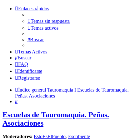
Enlaces rápidos
Temas sin respuesta
Temas activos
Buscar
Temas Activos
Buscar
FAQ
Identificarse
Registrarse
Índice general
Tauromaquia I
Escuelas de Tauromaquia.
Peñas. Asociaciones
Buscar
Escuelas de Tauromaquia. Peñas.
Asociaciones
Moderadores:
EstoEsElPueblo
,
Escribiente