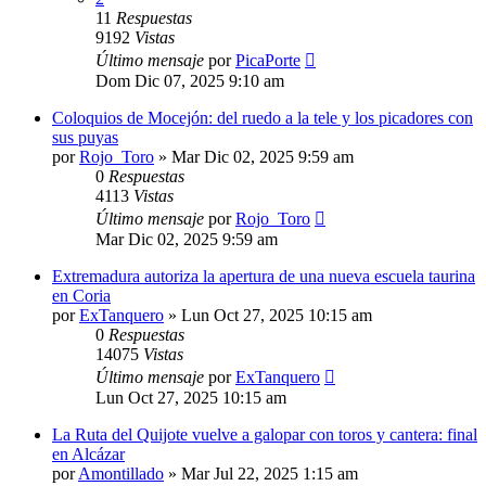
11
Respuestas
9192
Vistas
Último mensaje
por
PicaPorte
Dom Dic 07, 2025 9:10 am
Coloquios de Mocejón: del ruedo a la tele y los picadores con
sus puyas
por
Rojo_Toro
»
Mar Dic 02, 2025 9:59 am
0
Respuestas
4113
Vistas
Último mensaje
por
Rojo_Toro
Mar Dic 02, 2025 9:59 am
Extremadura autoriza la apertura de una nueva escuela taurina
en Coria
por
ExTanquero
»
Lun Oct 27, 2025 10:15 am
0
Respuestas
14075
Vistas
Último mensaje
por
ExTanquero
Lun Oct 27, 2025 10:15 am
La Ruta del Quijote vuelve a galopar con toros y cantera: final
en Alcázar
por
Amontillado
»
Mar Jul 22, 2025 1:15 am