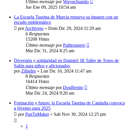
Último mensaje
por
WayneJuanito
Jue Ene 09, 2025 10:54 am
La Escuela Taurina de Murcia renueva su imagen con un
escudo emblemático
por
Archivero
»
Dom Dic 29, 2024 11:29 am
6
Respuestas
15208
Vistas
Último mensaje
por
Palitroquero
Mar Dic 31, 2024 8:25 am
Diversión y solidaridad en Daimiel: III Taller de Toreo de
Salón para niños y aficionados
por
Zilindro
»
Lun Dic 16, 2024 11:47 am
8
Respuestas
16414
Vistas
Último mensaje
por
DonBenito
Mar Dic 24, 2024 9:20 am
Formación y futuro: la Escuela Taurina de Cataluña convoca
a jóvenes para 2025
por
PanTuMaker
»
Sab Nov 30, 2024 12:25 pm
1