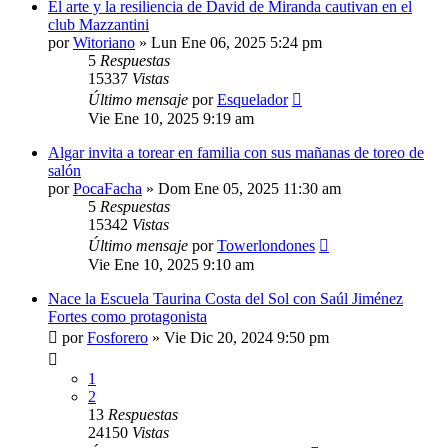
El arte y la resiliencia de David de Miranda cautivan en el
club Mazzantini
por
Witoriano
»
Lun Ene 06, 2025 5:24 pm
5
Respuestas
15337
Vistas
Último mensaje
por
Esquelador
Vie Ene 10, 2025 9:19 am
Algar invita a torear en familia con sus mañanas de toreo de
salón
por
PocaFacha
»
Dom Ene 05, 2025 11:30 am
5
Respuestas
15342
Vistas
Último mensaje
por
Towerlondones
Vie Ene 10, 2025 9:10 am
Nace la Escuela Taurina Costa del Sol con Saúl Jiménez
Fortes como protagonista
por
Fosforero
»
Vie Dic 20, 2024 9:50 pm
1
2
13
Respuestas
24150
Vistas