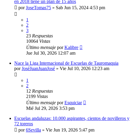
en 2018 tiene un plan de 15 años
por
JoseTomas75
»
Sab Jun 15, 2024 4:53 pm
1
2
3
23
Respuestas
10064
Vistas
Último mensaje
por
Kalibre
Jue Jul 30, 2026 12:07 am
Nace la Liga Internacional de Escuelas de Tauromaquia
por
JoséJuanJuanJosé
»
Vie Jul 10, 2026 12:23 am
1
2
12
Respuestas
2199
Vistas
Último mensaje
por
Esquiciar
Mié Jul 29, 2026 3:53 pm
Escuelas andaluzas: 10.000 aspirantes, cientos de novilleros y
72 toreros
por
6Sevilla
»
Vie Jun 19, 2026 5:47 pm