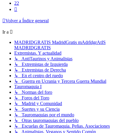
22
Siguiente
Volver a Índice general
Ir a
MADRIDGRATIS MadridGratis mAdrIdgrAtIS
MADRIDGRATIS
Extremistas. Y actualidad
↳ AntiTaurinos y Animalistas
↳ Extremistas de Izquierda
↳ Extremistas de Derecha
↳ En el centro del ruedo
↳ Guerra en Ucrania y Tercera Guerra Mundial
Tauromaquia I
↳ Normas del foro
↳ Foros del Toro
↳ Madrid y Comunidad
↳ Suertes y su Ciencia
↳ Tauromaquias por el mundo
↳ Otras tauromaquias del pueblo
↳ Escuelas de Tauromaquia. Peñas. Asociaciones
↳ Animalistas, Veganos y Sentido Común