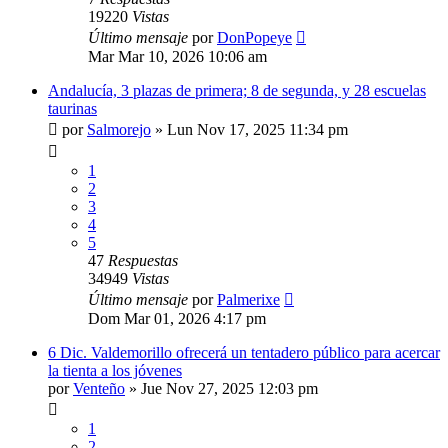
19220
Vistas
Último mensaje
por
DonPopeye
Mar Mar 10, 2026 10:06 am
Andalucía, 3 plazas de primera; 8 de segunda, y 28 escuelas
taurinas
por
Salmorejo
»
Lun Nov 17, 2025 11:34 pm
1
2
3
4
5
47
Respuestas
34949
Vistas
Último mensaje
por
Palmerixe
Dom Mar 01, 2026 4:17 pm
6 Dic. Valdemorillo ofrecerá un tentadero público para acercar
la tienta a los jóvenes
por
Venteño
»
Jue Nov 27, 2025 12:03 pm
1
2