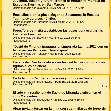
Juventud, ilusión y futuro: arrancó el Encuentro Mundial de
Escuelas Taurinas en San Marcos
Último mensaje por
kokosmex
«
Mié Abr 23, 2025 10:56 am
Este sábado en la plaza Mayor de Salamanca la Escuela
Taurina celebra sus 40 años
Último mensaje por
Purpurino
«
Mié Feb 19, 2025 11:42 pm
Respuestas:
9
ForosToreros invita a establecer las bases para evaluar las
Escuelas Taurinas
Último mensaje por
6Sevilla
«
Mar Ene 21, 2025 10:14 pm
Respuestas:
9
"David de Miranda inaugura la temporada taurina 2025 con un
tentadero en Valdesaz, Guadalajara"
Último mensaje por
Ronaldo
«
Mar Ene 21, 2025 1:25 am
Respuestas:
8
Lucena del Puerto celebrará un festival taurino con grandes
figuras el 25 de enero
Último mensaje por
Segoviano
«
Lun Ene 13, 2025 12:10 am
Respuestas:
1
Ciclo taurino Celtibería: tradición y cultura en Soria
Último mensaje por
TriquiTraque
«
Dom Ene 12, 2025 2:03 am
Respuestas:
13
1
2
El arte y la resiliencia de David de Miranda cautivan en el
club Mazzantini
Último mensaje por
Esquelador
«
Vie Ene 10, 2025 9:19 am
Respuestas:
5
Algar invita a torear en familia con sus mañanas de toreo de