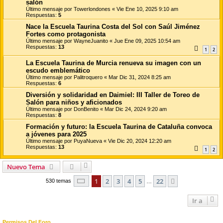
salón
Último mensaje por
Towerlondones
«
Vie Ene 10, 2025 9:10 am
Respuestas:
5
Nace la Escuela Taurina Costa del Sol con Saúl Jiménez
Fortes como protagonista
Último mensaje por
WayneJuanito
«
Jue Ene 09, 2025 10:54 am
Respuestas:
13
1
2
La Escuela Taurina de Murcia renueva su imagen con un
escudo emblemático
Último mensaje por
Palitroquero
«
Mar Dic 31, 2024 8:25 am
Respuestas:
6
Diversión y solidaridad en Daimiel: III Taller de Toreo de
Salón para niños y aficionados
Último mensaje por
DonBenito
«
Mar Dic 24, 2024 9:20 am
Respuestas:
8
Formación y futuro: la Escuela Taurina de Cataluña convoca
a jóvenes para 2025
Último mensaje por
PuyaNueva
«
Vie Dic 20, 2024 12:20 am
Respuestas:
13
1
2
Nuevo Tema
Página
1
de
22
1
2
3
4
5
22
Siguiente
530 temas
…
Ir a
Permisos Del Foro