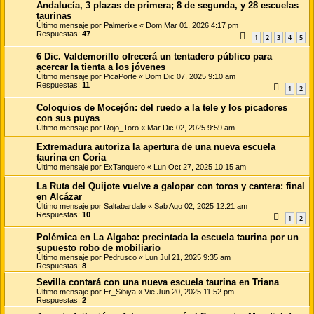
Andalucía, 3 plazas de primera; 8 de segunda, y 28 escuelas
taurinas
Último mensaje por
Palmerixe
«
Dom Mar 01, 2026 4:17 pm
Respuestas:
47
1
2
3
4
5
6 Dic. Valdemorillo ofrecerá un tentadero público para
acercar la tienta a los jóvenes
Último mensaje por
PicaPorte
«
Dom Dic 07, 2025 9:10 am
Respuestas:
11
1
2
Coloquios de Mocejón: del ruedo a la tele y los picadores
con sus puyas
Último mensaje por
Rojo_Toro
«
Mar Dic 02, 2025 9:59 am
Extremadura autoriza la apertura de una nueva escuela
taurina en Coria
Último mensaje por
ExTanquero
«
Lun Oct 27, 2025 10:15 am
La Ruta del Quijote vuelve a galopar con toros y cantera: final
en Alcázar
Último mensaje por
Saltabardale
«
Sab Ago 02, 2025 12:21 am
Respuestas:
10
1
2
Polémica en La Algaba: precintada la escuela taurina por un
supuesto robo de mobiliario
Último mensaje por
Pedrusco
«
Lun Jul 21, 2025 9:35 am
Respuestas:
8
Sevilla contará con una nueva escuela taurina en Triana
Último mensaje por
Er_Sibiya
«
Vie Jun 20, 2025 11:52 pm
Respuestas:
2