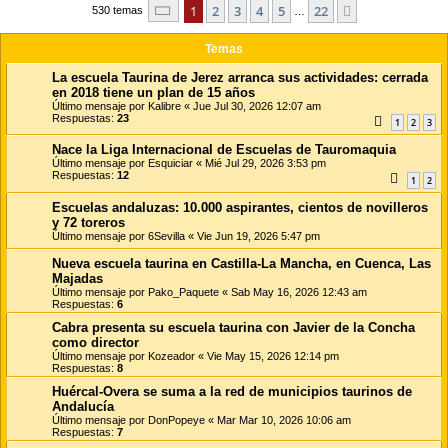
Página
1
de
22
1
2
3
4
5
22
Siguiente
r
530 temas
…
Temas
La escuela Taurina de Jerez arranca sus actividades: cerrada
en 2018 tiene un plan de 15 años
Último mensaje por
Kalibre
«
Jue Jul 30, 2026 12:07 am
Respuestas:
23
1
2
3
Nace la Liga Internacional de Escuelas de Tauromaquia
Último mensaje por
Esquiciar
«
Mié Jul 29, 2026 3:53 pm
Respuestas:
12
1
2
Escuelas andaluzas: 10.000 aspirantes, cientos de novilleros
y 72 toreros
Último mensaje por
6Sevilla
«
Vie Jun 19, 2026 5:47 pm
Nueva escuela taurina en Castilla-La Mancha, en Cuenca, Las
Majadas
Último mensaje por
Pako_Paquete
«
Sab May 16, 2026 12:43 am
Respuestas:
6
Cabra presenta su escuela taurina con Javier de la Concha
como director
Último mensaje por
Kozeador
«
Vie May 15, 2026 12:14 pm
Respuestas:
8
Huércal-Overa se suma a la red de municipios taurinos de
Andalucía
Último mensaje por
DonPopeye
«
Mar Mar 10, 2026 10:06 am
Respuestas:
7