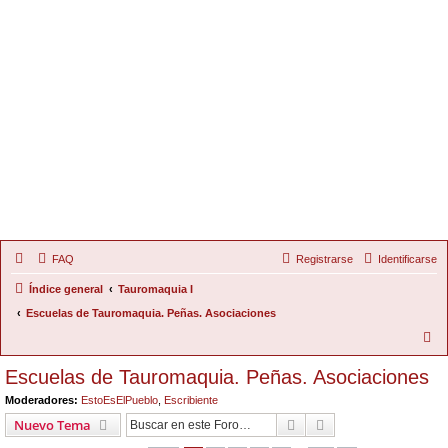
FAQ
Registrarse
Identificarse
Índice general
Tauromaquia I
Escuelas de Tauromaquia. Peñas. Asociaciones
B
u
Escuelas de Tauromaquia. Peñas. Asociaciones
s
Moderadores:
EstoEsElPueblo
,
Escribiente
c
Buscar
Búsqueda Avanzad
Nuevo Tema
a