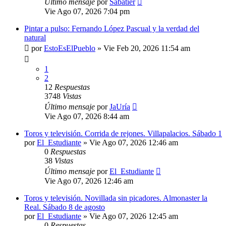
Último mensaje
por
Sabatier
Vie Ago 07, 2026 7:04 pm
Pintar a pulso: Fernando López Pascual y la verdad del
natural
por
EstoEsElPueblo
»
Vie Feb 20, 2026 11:54 am
1
2
12
Respuestas
3748
Vistas
Último mensaje
por
JaUría
Vie Ago 07, 2026 8:44 am
Toros y televisión. Corrida de rejones. Villapalacios. Sábado 1
por
El_Estudiante
»
Vie Ago 07, 2026 12:46 am
0
Respuestas
38
Vistas
Último mensaje
por
El_Estudiante
Vie Ago 07, 2026 12:46 am
Toros y televisión. Novillada sin picadores. Almonaster la
Real. Sábado 8 de agosto
por
El_Estudiante
»
Vie Ago 07, 2026 12:45 am
0
Respuestas