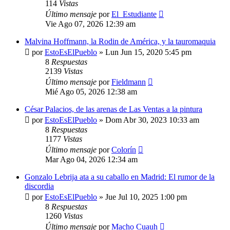
114
Vistas
Último mensaje
por
El_Estudiante
Vie Ago 07, 2026 12:39 am
Malvina Hoffmann, la Rodin de América, y la tauromaquia
por
EstoEsElPueblo
»
Lun Jun 15, 2020 5:45 pm
8
Respuestas
2139
Vistas
Último mensaje
por
Fieldmann
Mié Ago 05, 2026 12:38 am
César Palacios, de las arenas de Las Ventas a la pintura
por
EstoEsElPueblo
»
Dom Abr 30, 2023 10:33 am
8
Respuestas
1177
Vistas
Último mensaje
por
Colorín
Mar Ago 04, 2026 12:34 am
Gonzalo Lebrija ata a su caballo en Madrid: El rumor de la
discordia
por
EstoEsElPueblo
»
Jue Jul 10, 2025 1:00 pm
8
Respuestas
1260
Vistas
Último mensaje
por
Macho Cuauh