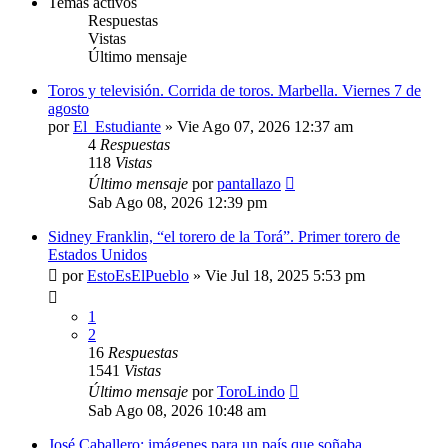
Temas activos
Respuestas
Vistas
Último mensaje
Toros y televisión. Corrida de toros. Marbella. Viernes 7 de
agosto
por
El_Estudiante
»
Vie Ago 07, 2026 12:37 am
4
Respuestas
118
Vistas
Último mensaje
por
pantallazo
Sab Ago 08, 2026 12:39 pm
Sidney Franklin, “el torero de la Torá”. Primer torero de
Estados Unidos
por
EstoEsElPueblo
»
Vie Jul 18, 2025 5:53 pm
1
2
16
Respuestas
1541
Vistas
Último mensaje
por
ToroLindo
Sab Ago 08, 2026 10:48 am
José Caballero: imágenes para un país que soñaba