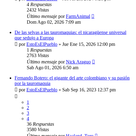
4
Respuestas
2432
Vistas
Último mensaje
por
FarmAnimal
Dom Ago 02, 2026 7:09 am
De las selvas a las tauromaquias: el nicaragüense universal
que sedujo a Europa
por
EstoEsElPueblo
»
Jue Ene 15, 2026 12:00 pm
1
Respuestas
2763
Vistas
Último mensaje
por
Nick Araguo
Sab Ago 01, 2026 6:50 am
Fernando Botero: el gigante del arte colombiano y su pasión
por la tauromaquia
por
EstoEsElPueblo
»
Sab Sep 16, 2023 12:37 pm
1
2
3
4
36
Respuestas
3580
Vistas
Último mensaje
por
Haaland_Toro