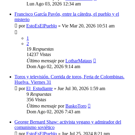
Lun Ago 03, 2026 12:34 am
Francisco García Pavón, entre la cátedra, el pueblo y el
misterio
por
EstoEsElPueblo
»
Vie Mar 20, 2026 10:51 am
1
2
19
Respuestas
14237
Vistas
Último mensaje
por
LotharMataus
Dom Ago 02, 2026 9:14 am
Toros y televisión. Corrida de toros, Feria de Colombinas.
Huelva. Viernes 31
por
El_Estudiante
»
Jue Jul 30, 2026 1:59 am
9
Respuestas
356
Vistas
Último mensaje
por
BaskoToro
Dom Ago 02, 2026 7:43 am
George Bernard Shaw: activista vegano y admirador del
comunismo soviético
por
EstoEsElPueblo
»
Jue Jul 25, 2024 8:21 pm