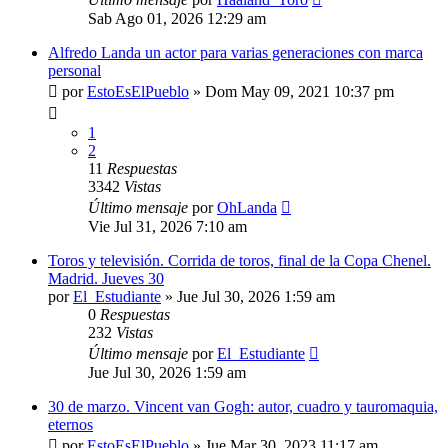
Sab Ago 01, 2026 12:29 am
Alfredo Landa un actor para varias generaciones con marca
personal
por
EstoEsElPueblo
»
Dom May 09, 2021 10:37 pm
1
2
11
Respuestas
3342
Vistas
Último mensaje
por
OhLanda
Vie Jul 31, 2026 7:10 am
Toros y televisión. Corrida de toros, final de la Copa Chenel.
Madrid. Jueves 30
por
El_Estudiante
»
Jue Jul 30, 2026 1:59 am
0
Respuestas
232
Vistas
Último mensaje
por
El_Estudiante
Jue Jul 30, 2026 1:59 am
30 de marzo. Vincent van Gogh: autor, cuadro y tauromaquia,
eternos
por
EstoEsElPueblo
»
Jue Mar 30, 2023 11:17 am