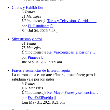
mensaje
Circos y Exhibición
8
Temas
21
Mensajes
Último mensaje
Toros y Televisión. Corrida d…
Ver
por
El_Estudiante
último
Sab Jul 04, 2026 5:48 pm
mensaje
Silvestrismo y otros
21
Temas
75
Mensajes
Último mensaje
Re: Vascongadas, el pastor y …
Ver
por
Pinueve
último
Jue Sep 04, 2025 9:09 am
mensaje
Frases y sentencias de la tauromaquia
La tauromaquia es un arte efímero, instantáneo; pero la
sabiduría vale por los siglos
6
Temas
107
Mensajes
Último mensaje
Re: Mayo. Frases y sentencias…
Ver
por
EstoEsElPueblo
último
Lun May 31, 2021 8:21 pm
mensaje