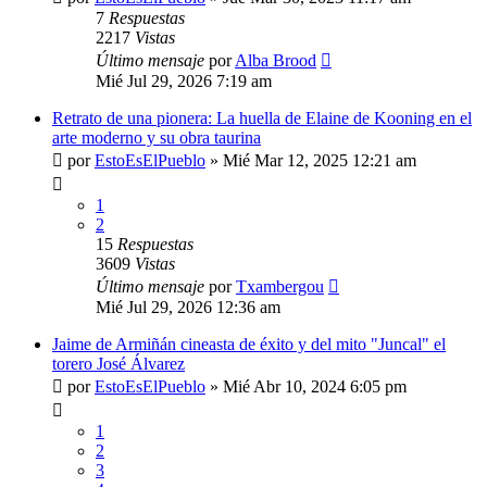
7
Respuestas
2217
Vistas
Último mensaje
por
Alba Brood
Mié Jul 29, 2026 7:19 am
Retrato de una pionera: La huella de Elaine de Kooning en el
arte moderno y su obra taurina
por
EstoEsElPueblo
»
Mié Mar 12, 2025 12:21 am
1
2
15
Respuestas
3609
Vistas
Último mensaje
por
Txambergou
Mié Jul 29, 2026 12:36 am
Jaime de Armiñán cineasta de éxito y del mito "Juncal" el
torero José Álvarez
por
EstoEsElPueblo
»
Mié Abr 10, 2024 6:05 pm
1
2
3