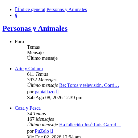
Índice general
Personas y Animales
Buscar
Personas y Animales
Foro
Temas
Mensajes
Último mensaje
Arte y Cultura
611
Temas
3932
Mensajes
Último mensaje
Re: Toros y televisión. Corri…
Ver
por
pantallazo
último
Sab Ago 08, 2026 12:39 pm
mensaje
Caza y Pesca
34
Temas
167
Mensajes
Último mensaje
Ha fallecido José Luis Garrid…
Ver
por
PuZelo
último
Vie Ene 02, 2026 12:54 am