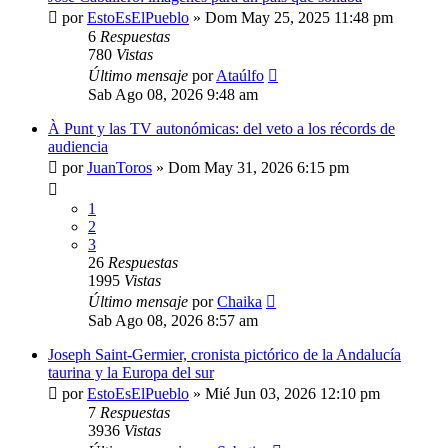
por
EstoEsElPueblo
»
Dom May 25, 2025 11:48 pm
6
Respuestas
780
Vistas
Último mensaje
por
Ataúlfo
Sab Ago 08, 2026 9:48 am
À Punt y las TV autonómicas: del veto a los récords de
audiencia
por
JuanToros
»
Dom May 31, 2026 6:15 pm
1
2
3
26
Respuestas
1995
Vistas
Último mensaje
por
Chaika
Sab Ago 08, 2026 8:57 am
Joseph Saint-Germier, cronista pictórico de la Andalucía
taurina y la Europa del sur
por
EstoEsElPueblo
»
Mié Jun 03, 2026 12:10 pm
7
Respuestas
3936
Vistas