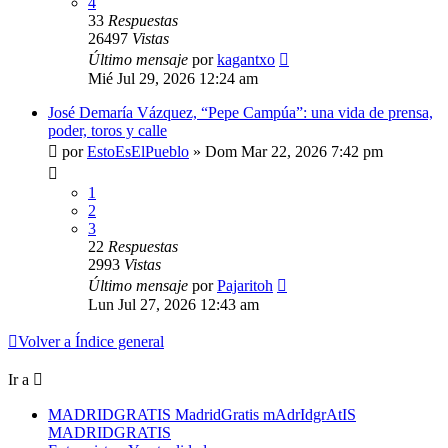
4
33
Respuestas
26497
Vistas
Último mensaje
por
kagantxo
Mié Jul 29, 2026 12:24 am
José Demaría Vázquez, “Pepe Campúa”: una vida de prensa,
poder, toros y calle
por
EstoEsElPueblo
»
Dom Mar 22, 2026 7:42 pm
1
2
3
22
Respuestas
2993
Vistas
Último mensaje
por
Pajaritoh
Lun Jul 27, 2026 12:43 am
Volver a Índice general
Ir a
MADRIDGRATIS MadridGratis mAdrIdgrAtIS
MADRIDGRATIS