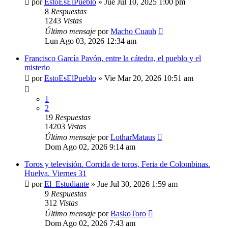
por
EstoEsElPueblo
»
Jue Jul 10, 2025 1:00 pm
8
Respuestas
1243
Vistas
Último mensaje
por
Macho Cuauh
Lun Ago 03, 2026 12:34 am
Francisco García Pavón, entre la cátedra, el pueblo y el
misterio
por
EstoEsElPueblo
»
Vie Mar 20, 2026 10:51 am
1
2
19
Respuestas
14203
Vistas
Último mensaje
por
LotharMataus
Dom Ago 02, 2026 9:14 am
Toros y televisión. Corrida de toros, Feria de Colombinas.
Huelva. Viernes 31
por
El_Estudiante
»
Jue Jul 30, 2026 1:59 am
9
Respuestas
312
Vistas
Último mensaje
por
BaskoToro
Dom Ago 02, 2026 7:43 am