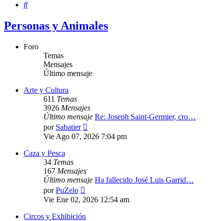
Buscar
Personas y Animales
Foro
Temas
Mensajes
Último mensaje
Arte y Cultura
611
Temas
3926
Mensajes
Último mensaje
Re: Joseph Saint-Germier, cro…
Ver
por
Sabatier
último
Vie Ago 07, 2026 7:04 pm
mensaje
Caza y Pesca
34
Temas
167
Mensajes
Último mensaje
Ha fallecido José Luis Garrid…
Ver
por
PuZelo
último
Vie Ene 02, 2026 12:54 am
mensaje
Circos y Exhibición