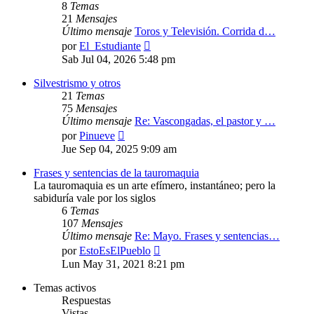
8
Temas
21
Mensajes
Último mensaje
Toros y Televisión. Corrida d…
Ver
por
El_Estudiante
último
Sab Jul 04, 2026 5:48 pm
mensaje
Silvestrismo y otros
21
Temas
75
Mensajes
Último mensaje
Re: Vascongadas, el pastor y …
Ver
por
Pinueve
último
Jue Sep 04, 2025 9:09 am
mensaje
Frases y sentencias de la tauromaquia
La tauromaquia es un arte efímero, instantáneo; pero la
sabiduría vale por los siglos
6
Temas
107
Mensajes
Último mensaje
Re: Mayo. Frases y sentencias…
Ver
por
EstoEsElPueblo
último
Lun May 31, 2021 8:21 pm
mensaje
Temas activos
Respuestas
Vistas