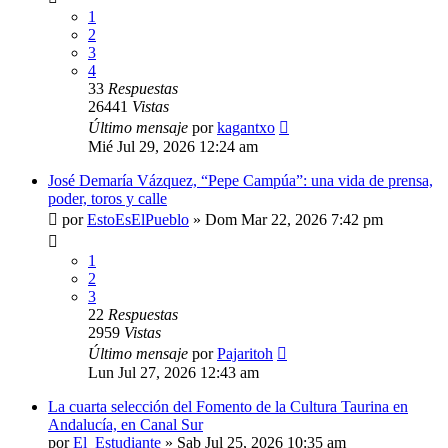
1
2
3
4
33
Respuestas
26441
Vistas
Último mensaje
por
kagantxo
Mié Jul 29, 2026 12:24 am
José Demaría Vázquez, “Pepe Campúa”: una vida de prensa,
poder, toros y calle
por
EstoEsElPueblo
»
Dom Mar 22, 2026 7:42 pm
1
2
3
22
Respuestas
2959
Vistas
Último mensaje
por
Pajaritoh
Lun Jul 27, 2026 12:43 am
La cuarta selección del Fomento de la Cultura Taurina en
Andalucía, en Canal Sur
por
El_Estudiante
»
Sab Jul 25, 2026 10:35 am