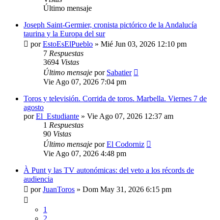
Último mensaje
Joseph Saint-Germier, cronista pictórico de la Andalucía
taurina y la Europa del sur
por
EstoEsElPueblo
»
Mié Jun 03, 2026 12:10 pm
7
Respuestas
3694
Vistas
Último mensaje
por
Sabatier
Vie Ago 07, 2026 7:04 pm
Toros y televisión. Corrida de toros. Marbella. Viernes 7 de
agosto
por
El_Estudiante
»
Vie Ago 07, 2026 12:37 am
1
Respuestas
90
Vistas
Último mensaje
por
El Codorniz
Vie Ago 07, 2026 4:48 pm
À Punt y las TV autonómicas: del veto a los récords de
audiencia
por
JuanToros
»
Dom May 31, 2026 6:15 pm
1
2