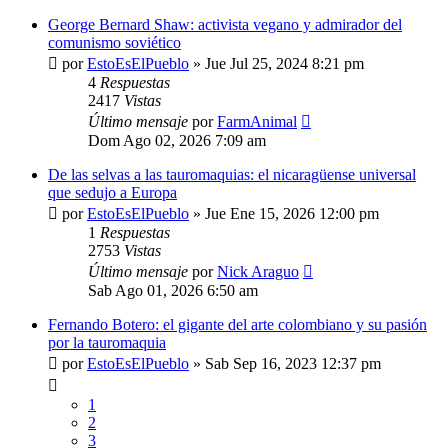
George Bernard Shaw: activista vegano y admirador del
comunismo soviético
por
EstoEsElPueblo
»
Jue Jul 25, 2024 8:21 pm
4
Respuestas
2417
Vistas
Último mensaje
por
FarmAnimal
Dom Ago 02, 2026 7:09 am
De las selvas a las tauromaquias: el nicaragüense universal
que sedujo a Europa
por
EstoEsElPueblo
»
Jue Ene 15, 2026 12:00 pm
1
Respuestas
2753
Vistas
Último mensaje
por
Nick Araguo
Sab Ago 01, 2026 6:50 am
Fernando Botero: el gigante del arte colombiano y su pasión
por la tauromaquia
por
EstoEsElPueblo
»
Sab Sep 16, 2023 12:37 pm
1
2
3