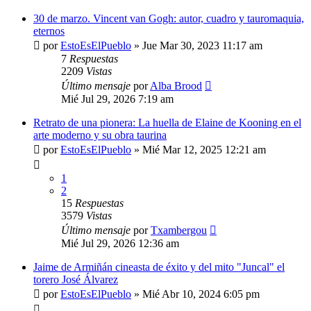
30 de marzo. Vincent van Gogh: autor, cuadro y tauromaquia,
eternos
por
EstoEsElPueblo
»
Jue Mar 30, 2023 11:17 am
7
Respuestas
2209
Vistas
Último mensaje
por
Alba Brood
Mié Jul 29, 2026 7:19 am
Retrato de una pionera: La huella de Elaine de Kooning en el
arte moderno y su obra taurina
por
EstoEsElPueblo
»
Mié Mar 12, 2025 12:21 am
1
2
15
Respuestas
3579
Vistas
Último mensaje
por
Txambergou
Mié Jul 29, 2026 12:36 am
Jaime de Armiñán cineasta de éxito y del mito "Juncal" el
torero José Álvarez
por
EstoEsElPueblo
»
Mié Abr 10, 2024 6:05 pm