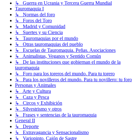
↳ Guerra en Ucrania y Tercera Guerra Mundial
Tauromaquia I
↳ Normas del foro
↳ Foros del Toro
↳ Madrid y Comunidad
↳ Suertes y su Ciencia
↳ Tauromaquias por el mundo
↳ Otras tauromaquias del pueblo
↳ Escuelas de Tauromaquia. Peñas. Asociaciones
↳ Animalistas, Veganos y Sentido Común
↳ De las instituciones que gobiernan el mundo de la
tauromaquia
↳ Foro para los toreros del mundo. Para tu torero
↳ Para los novilleros del mundo. Para tu novillero: tu foro
Personas y Animales
↳ Arte y Cultura
↳ Caza y Pesca
↳ Circos y Exhibición
↳ Silvestrismo y otros
↳ Frases y sentencias de la tauromaquia
General II
↳ Deporte
↳ Extravagancia y Sensacionalismo
↳ Variopinto. Cajón de Sastre