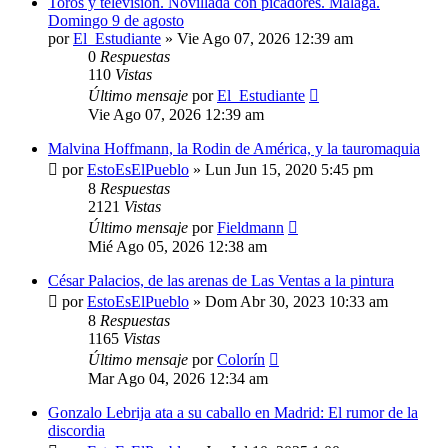
Toros y televisión. Novillada con picadores. Málaga.
Domingo 9 de agosto
por
El_Estudiante
»
Vie Ago 07, 2026 12:39 am
0
Respuestas
110
Vistas
Último mensaje
por
El_Estudiante
Vie Ago 07, 2026 12:39 am
Malvina Hoffmann, la Rodin de América, y la tauromaquia
por
EstoEsElPueblo
»
Lun Jun 15, 2020 5:45 pm
8
Respuestas
2121
Vistas
Último mensaje
por
Fieldmann
Mié Ago 05, 2026 12:38 am
César Palacios, de las arenas de Las Ventas a la pintura
por
EstoEsElPueblo
»
Dom Abr 30, 2023 10:33 am
8
Respuestas
1165
Vistas
Último mensaje
por
Colorín
Mar Ago 04, 2026 12:34 am
Gonzalo Lebrija ata a su caballo en Madrid: El rumor de la
discordia