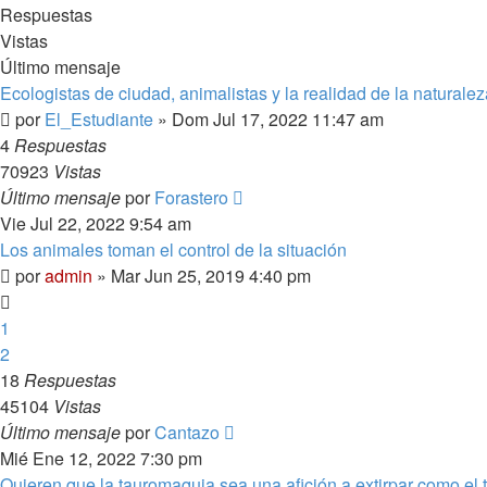
Respuestas
Vistas
Último mensaje
Ecologistas de ciudad, animalistas y la realidad de la naturalez
por
El_Estudiante
»
Dom Jul 17, 2022 11:47 am
4
Respuestas
70923
Vistas
Último mensaje
por
Forastero
Vie Jul 22, 2022 9:54 am
Los animales toman el control de la situación
por
admin
»
Mar Jun 25, 2019 4:40 pm
1
2
18
Respuestas
45104
Vistas
Último mensaje
por
Cantazo
Mié Ene 12, 2022 7:30 pm
Quieren que la tauromaquia sea una afición a extirpar como el