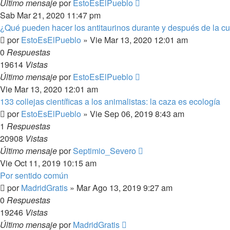
Último mensaje
por
EstoEsElPueblo
Sab Mar 21, 2020 11:47 pm
¿Qué pueden hacer los antitaurinos durante y después de la c
por
EstoEsElPueblo
»
Vie Mar 13, 2020 12:01 am
0
Respuestas
19614
Vistas
Último mensaje
por
EstoEsElPueblo
Vie Mar 13, 2020 12:01 am
133 collejas científicas a los animalistas: la caza es ecología
por
EstoEsElPueblo
»
Vie Sep 06, 2019 8:43 am
1
Respuestas
20908
Vistas
Último mensaje
por
Septimio_Severo
Vie Oct 11, 2019 10:15 am
Por sentido común
por
MadridGratis
»
Mar Ago 13, 2019 9:27 am
0
Respuestas
19246
Vistas
Último mensaje
por
MadridGratis