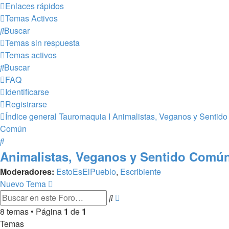
Enlaces rápidos
Temas Activos
Buscar
Temas sin respuesta
Temas activos
Buscar
FAQ
Identificarse
Registrarse
Índice general
Tauromaquia I
Animalistas, Veganos y Sentido
Común
Buscar
Animalistas, Veganos y Sentido Comú
Moderadores:
EstoEsElPueblo
,
Escribiente
Nuevo Tema
Búsqueda
Buscar
avanzada
8 temas • Página
1
de
1
Temas