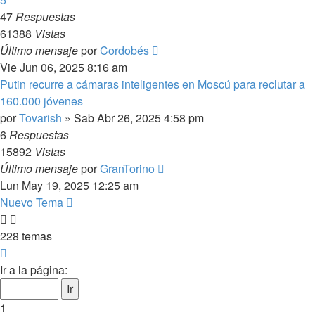
47
Respuestas
61388
Vistas
Último mensaje
por
Cordobés
Vie Jun 06, 2025 8:16 am
Putin recurre a cámaras inteligentes en Moscú para reclutar a
160.000 jóvenes
por
Tovarish
»
Sab Abr 26, 2025 4:58 pm
6
Respuestas
15892
Vistas
Último mensaje
por
GranTorino
Lun May 19, 2025 12:25 am
Nuevo Tema
228 temas
Página
1
Ir a la página:
de
10
1