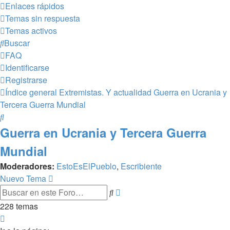
Enlaces rápidos
Temas sin respuesta
Temas activos
Buscar
FAQ
Identificarse
Registrarse
Índice general
Extremistas. Y actualidad
Guerra en Ucrania y
Tercera Guerra Mundial
Buscar
Guerra en Ucrania y Tercera Guerra
Mundial
Moderadores:
EstoEsElPueblo
,
Escribiente
Nuevo Tema
Búsqueda
Buscar
avanzada
228 temas
Página