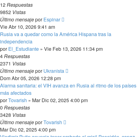
12
Respuestas
9852
Vistas
Último mensaje
por
Espinar
Vie Abr 10, 2026 9:41 am
Rusia va a quedar como la América Hispana tras la
independencia
por
El_Estudiante
»
Vie Feb 13, 2026 11:34 pm
4
Respuestas
2371
Vistas
Último mensaje
por
Ukranista
Dom Abr 05, 2026 12:28 pm
Alarma sanitaria: el VIH avanza en Rusia al ritmo de los países
más afectados
por
Tovarish
»
Mar Dic 02, 2025 4:00 pm
0
Respuestas
3428
Vistas
Último mensaje
por
Tovarish
Mar Dic 02, 2025 4:00 pm
Vladimir Putin anuncia tener probado el misil Poseidón, capaz