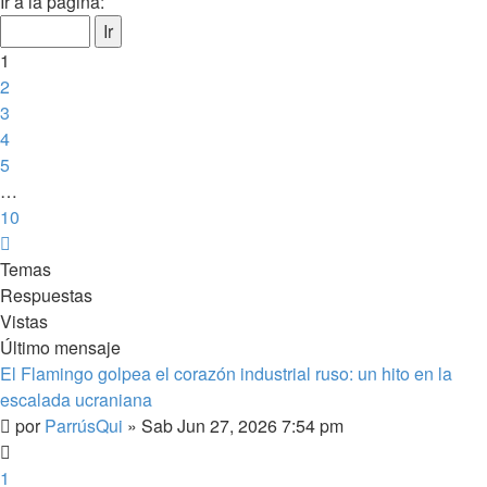
1
Ir a la página:
de
10
1
2
3
4
5
…
10
Siguiente
Temas
Respuestas
Vistas
Último mensaje
El Flamingo golpea el corazón industrial ruso: un hito en la
escalada ucraniana
por
ParrúsQui
»
Sab Jun 27, 2026 7:54 pm
1