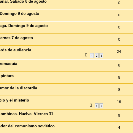
ntanar. Sábado 8 de agosto
0
s. Domingo 9 de agosto
0
álaga. Domingo 9 de agosto
0
Viernes 7 de agosto
0
ords de audiencia
24
1
2
3
uromaquia
8
 pintura
8
umor de la discordia
8
blo y el misterio
19
1
2
olombinas. Huelva. Viernes 31
9
ador del comunismo soviético
4