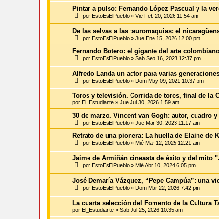
Pintar a pulso: Fernando López Pascual y la ver
por
EstoEsElPueblo
»
Vie Feb 20, 2026 11:54 am
De las selvas a las tauromaquias: el nicaragüen
por
EstoEsElPueblo
»
Jue Ene 15, 2026 12:00 pm
Fernando Botero: el gigante del arte colombian
por
EstoEsElPueblo
»
Sab Sep 16, 2023 12:37 pm
Alfredo Landa un actor para varias generacione
por
EstoEsElPueblo
»
Dom May 09, 2021 10:37 pm
Toros y televisión. Corrida de toros, final de l
por
El_Estudiante
»
Jue Jul 30, 2026 1:59 am
30 de marzo. Vincent van Gogh: autor, cuadro y
por
EstoEsElPueblo
»
Jue Mar 30, 2023 11:17 am
Retrato de una pionera: La huella de Elaine de 
por
EstoEsElPueblo
»
Mié Mar 12, 2025 12:21 am
Jaime de Armiñán cineasta de éxito y del mito "
por
EstoEsElPueblo
»
Mié Abr 10, 2024 6:05 pm
José Demaría Vázquez, “Pepe Campúa”: una vida 
por
EstoEsElPueblo
»
Dom Mar 22, 2026 7:42 pm
La cuarta selección del Fomento de la Cultura T
por
El_Estudiante
»
Sab Jul 25, 2026 10:35 am