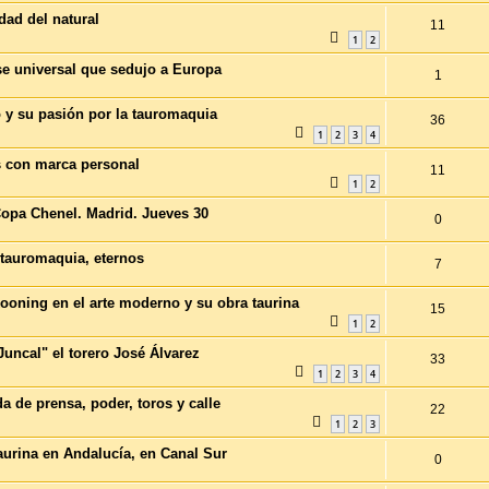
dad del natural
11
1
2
se universal que sedujo a Europa
1
o y su pasión por la tauromaquia
36
1
2
3
4
s con marca personal
11
1
2
a Copa Chenel. Madrid. Jueves 30
0
 tauromaquia, eternos
7
Kooning en el arte moderno y su obra taurina
15
1
2
Juncal" el torero José Álvarez
33
1
2
3
4
de prensa, poder, toros y calle
22
1
2
3
aurina en Andalucía, en Canal Sur
0