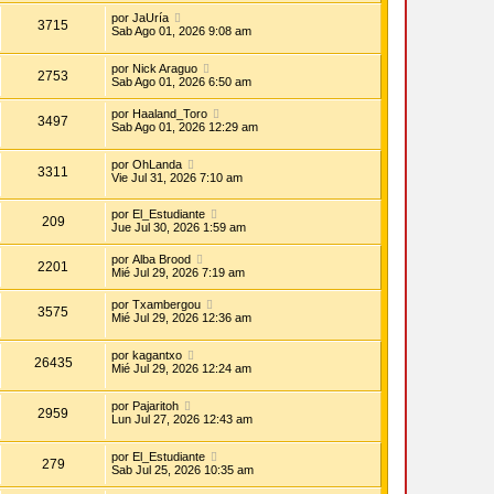
por
JaUría
3715
Sab Ago 01, 2026 9:08 am
por
Nick Araguo
2753
Sab Ago 01, 2026 6:50 am
por
Haaland_Toro
3497
Sab Ago 01, 2026 12:29 am
por
OhLanda
3311
Vie Jul 31, 2026 7:10 am
por
El_Estudiante
209
Jue Jul 30, 2026 1:59 am
por
Alba Brood
2201
Mié Jul 29, 2026 7:19 am
por
Txambergou
3575
Mié Jul 29, 2026 12:36 am
por
kagantxo
26435
Mié Jul 29, 2026 12:24 am
por
Pajaritoh
2959
Lun Jul 27, 2026 12:43 am
por
El_Estudiante
279
Sab Jul 25, 2026 10:35 am