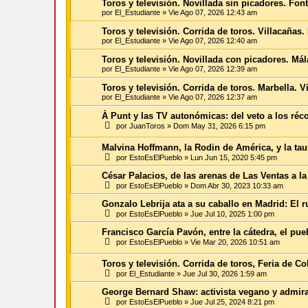
Toros y televisión. Novillada sin picadores. Fo
por
El_Estudiante
»
Vie Ago 07, 2026 12:43 am
Toros y televisión. Corrida de toros. Villacaña
por
El_Estudiante
»
Vie Ago 07, 2026 12:40 am
Toros y televisión. Novillada con picadores. M
por
El_Estudiante
»
Vie Ago 07, 2026 12:39 am
Toros y televisión. Corrida de toros. Marbella. 
por
El_Estudiante
»
Vie Ago 07, 2026 12:37 am
À Punt y las TV autonómicas: del veto a los réc
por
JuanToros
»
Dom May 31, 2026 6:15 pm
Malvina Hoffmann, la Rodin de América, y la ta
por
EstoEsElPueblo
»
Lun Jun 15, 2020 5:45 pm
César Palacios, de las arenas de Las Ventas a la
por
EstoEsElPueblo
»
Dom Abr 30, 2023 10:33 am
Gonzalo Lebrija ata a su caballo en Madrid: El r
por
EstoEsElPueblo
»
Jue Jul 10, 2025 1:00 pm
Francisco García Pavón, entre la cátedra, el pue
por
EstoEsElPueblo
»
Vie Mar 20, 2026 10:51 am
Toros y televisión. Corrida de toros, Feria de C
por
El_Estudiante
»
Jue Jul 30, 2026 1:59 am
George Bernard Shaw: activista vegano y admir
por
EstoEsElPueblo
»
Jue Jul 25, 2024 8:21 pm