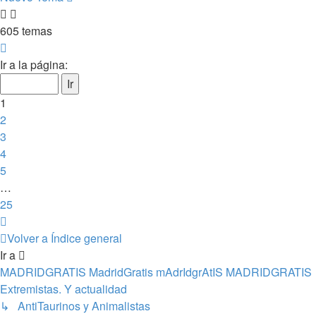
605 temas
Página
1
Ir a la página:
de
25
1
2
3
4
5
…
25
Siguiente
Volver a Índice general
Ir a
MADRIDGRATIS MadridGratis mAdrIdgrAtIS MADRIDGRATIS
Extremistas. Y actualidad
↳ AntiTaurinos y Animalistas