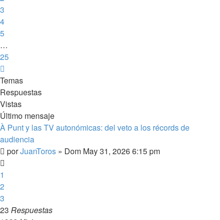
3
4
5
…
25
Siguiente
Temas
Respuestas
Vistas
Último mensaje
À Punt y las TV autonómicas: del veto a los récords de
audiencia
por
JuanToros
»
Dom May 31, 2026 6:15 pm
1
2
3
23
Respuestas