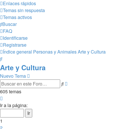
Enlaces rápidos
Temas sin respuesta
Temas activos
Buscar
FAQ
Identificarse
Registrarse
Índice general
Personas y Animales
Arte y Cultura
Buscar
Arte y Cultura
Nuevo Tema
Búsqueda
Buscar
avanzada
605 temas
Página
1
Ir a la página:
de
25
1
2