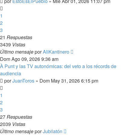
por
EstoEsElPueblo
»
Mié Abr 01, 2026 11:07 pm
1
2
3
21
Respuestas
3439
Vistas
Último mensaje
por
AliKantinero
Dom Ago 09, 2026 9:36 am
À Punt y las TV autonómicas: del veto a los récords de
audiencia
por
JuanToros
»
Dom May 31, 2026 6:15 pm
1
2
3
27
Respuestas
2039
Vistas
Último mensaje
por
Jubilatón