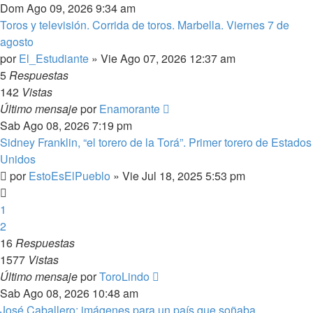
Dom Ago 09, 2026 9:34 am
Toros y televisión. Corrida de toros. Marbella. Viernes 7 de
agosto
por
El_Estudiante
»
Vie Ago 07, 2026 12:37 am
5
Respuestas
142
Vistas
Último mensaje
por
Enamorante
Sab Ago 08, 2026 7:19 pm
Sidney Franklin, “el torero de la Torá”. Primer torero de Estados
Unidos
por
EstoEsElPueblo
»
Vie Jul 18, 2025 5:53 pm
1
2
16
Respuestas
1577
Vistas
Último mensaje
por
ToroLindo
Sab Ago 08, 2026 10:48 am
José Caballero: imágenes para un país que soñaba