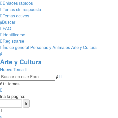
Enlaces rápidos
Temas sin respuesta
Temas activos
Buscar
FAQ
Identificarse
Registrarse
Índice general
Personas y Animales
Arte y Cultura
Buscar
Arte y Cultura
Nuevo Tema
Búsqueda
Buscar
avanzada
611 temas
Página
1
Ir a la página:
de
25
1
2