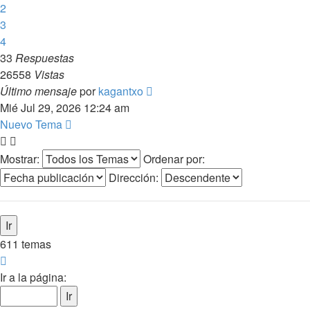
2
3
4
33
Respuestas
26558
Vistas
Último mensaje
por
kagantxo
Mié Jul 29, 2026 12:24 am
Nuevo Tema
Mostrar:
Ordenar por:
Dirección:
611 temas
Página
1
Ir a la página:
de
25