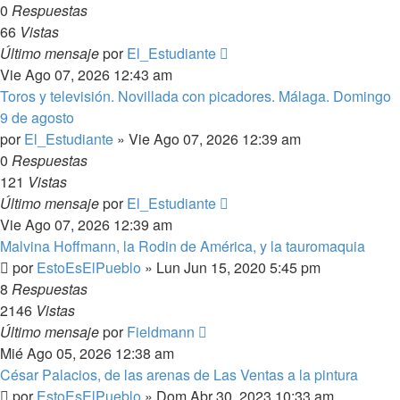
0
Respuestas
66
Vistas
Último mensaje
por
El_Estudiante
Vie Ago 07, 2026 12:43 am
Toros y televisión. Novillada con picadores. Málaga. Domingo
9 de agosto
por
El_Estudiante
»
Vie Ago 07, 2026 12:39 am
0
Respuestas
121
Vistas
Último mensaje
por
El_Estudiante
Vie Ago 07, 2026 12:39 am
Malvina Hoffmann, la Rodin de América, y la tauromaquia
por
EstoEsElPueblo
»
Lun Jun 15, 2020 5:45 pm
8
Respuestas
2146
Vistas
Último mensaje
por
Fieldmann
Mié Ago 05, 2026 12:38 am
César Palacios, de las arenas de Las Ventas a la pintura
por
EstoEsElPueblo
»
Dom Abr 30, 2023 10:33 am