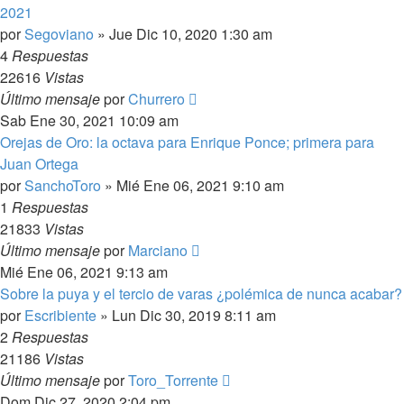
2021
por
Segoviano
»
Jue Dic 10, 2020 1:30 am
4
Respuestas
22616
Vistas
Último mensaje
por
Churrero
Sab Ene 30, 2021 10:09 am
Orejas de Oro: la octava para Enrique Ponce; primera para
Juan Ortega
por
SanchoToro
»
Mié Ene 06, 2021 9:10 am
1
Respuestas
21833
Vistas
Último mensaje
por
Marciano
Mié Ene 06, 2021 9:13 am
Sobre la puya y el tercio de varas ¿polémica de nunca acabar?
por
Escribiente
»
Lun Dic 30, 2019 8:11 am
2
Respuestas
21186
Vistas
Último mensaje
por
Toro_Torrente
Dom Dic 27, 2020 2:04 pm