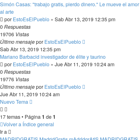
Simón Casas: "trabajo gratis, pierdo dinero." Le mueve el amor
al arte
por
EstoEsElPueblo
»
Sab Abr 13, 2019 12:35 pm
0
Respuestas
19706
Vistas
Último mensaje
por
EstoEsElPueblo
Sab Abr 13, 2019 12:35 pm
Mariano Barbacid investigador de élite y taurino
por
EstoEsElPueblo
»
Jue Abr 11, 2019 10:24 am
0
Respuestas
19776
Vistas
Último mensaje
por
EstoEsElPueblo
Jue Abr 11, 2019 10:24 am
Nuevo Tema
17 temas • Página
1
de
1
Volver a Índice general
Ir a
MADRIDGRATIS MadridGratis mAdrIdgrAtIS MADRIDGRATIS