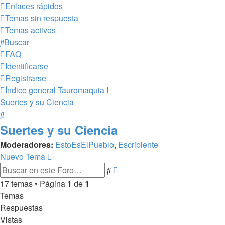
Enlaces rápidos
Temas sin respuesta
Temas activos
Buscar
FAQ
Identificarse
Registrarse
Índice general
Tauromaquia I
Suertes y su Ciencia
Buscar
Suertes y su Ciencia
Moderadores:
EstoEsElPueblo
,
Escribiente
Nuevo Tema
Búsqueda
Buscar
avanzada
17 temas • Página
1
de
1
Temas
Respuestas
Vistas