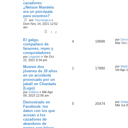
cazadores:
¿Nelson Mandela
era un psicópata
para vosotros?
por
Taurologica
»
Dom Nov 14, 2021 12:52
am
1
2
El galgo,
por
Ders
4
19686
Mar Oct 
compañero de
faraones, reyes y
conquistadores
por
Leganito
»
Vie Oct
22, 2021 8:34 pm
Mueren dos
por
Madri
1
17880
Vie Ago 
jóvenes de 18 años
en un accidente
provocado por un
jabalí en Chantada
(Lugo)
por
Indiana
»
Mié Ago
09, 2023 12:06 am
Demostrado en
por
Antiq
5
20474
Mié Jul 
Facebook: los
datos con los que
acusan a los
cazadores de
abandono de
perros son falsos