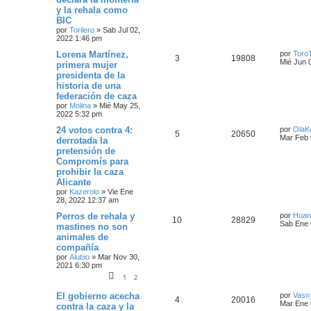
y la rehala como
BIC
por
Torilero
»
Sab Jul 02,
2022 1:46 pm
Lorena Martínez,
por
Toro
3
19808
Mié Jun 
primera mujer
presidenta de la
historia de una
federación de caza
por
Molina
»
Mié May 25,
2022 5:32 pm
24 votos contra 4:
por
OlaK
5
20650
Mar Feb 
derrotada la
pretensión de
Compromís para
prohibir la caza
Alicante
por
Kazerolo
»
Vie Ene
28, 2022 12:37 am
Perros de rehala y
por
Huan
10
28829
Sab Ene 
mastines no son
animales de
compañía
por
Alubio
»
Mar Nov 30,
2021 6:30 pm
1
2
El gobierno acecha
por
Vaso
4
20016
Mar Ene 
contra la caza y la