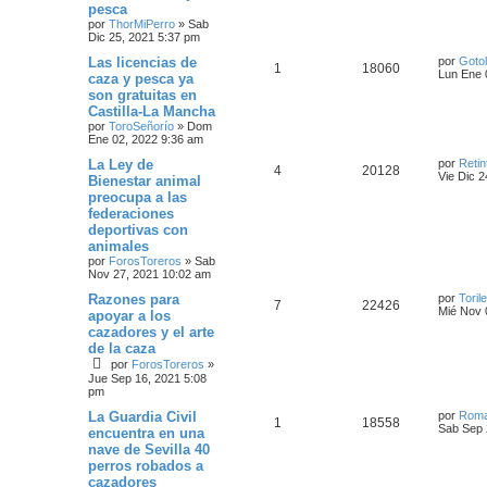
pesca
por
ThorMiPerro
»
Sab
Dic 25, 2021 5:37 pm
Las licencias de
por
Gotol
1
18060
Lun Ene 
caza y pesca ya
son gratuitas en
Castilla-La Mancha
por
ToroSeñorío
»
Dom
Ene 02, 2022 9:36 am
La Ley de
por
Retin
4
20128
Vie Dic 
Bienestar animal
preocupa a las
federaciones
deportivas con
animales
por
ForosToreros
»
Sab
Nov 27, 2021 10:02 am
Razones para
por
Toril
7
22426
Mié Nov 
apoyar a los
cazadores y el arte
de la caza
por
ForosToreros
»
Jue Sep 16, 2021 5:08
pm
La Guardia Civil
por
Rom
1
18558
Sab Sep 
encuentra en una
nave de Sevilla 40
perros robados a
cazadores