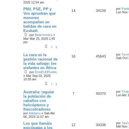
2026 12:54 am
PNV, PSE, PP y
por
Pant
14
34158
Lun Nov 
Vox aprueban que
menores
acompañen en
batidas de caza en
Euskadi
por
Belarrimotxa
»
Mar Mar 25, 2025 1:45
pm
1
2
La caza es la
por
ToroV
16
45643
Sab Oct 
gestión racional de
la vida salvaje: los
elefantes en África
por
EstoEsElPueblo
»
Mar Sep 02, 2025
10:20 am
1
2
Australia: regular
por
Trole
7
40370
Lun Abr 
la población de
caballos con
helicópteros y
francotiradores
por
Adobero
»
Sab Abr
06, 2024 11:57 am
Los que llamáis
por
Tauro
12
34336
Mié Nov 
psicópatas a los