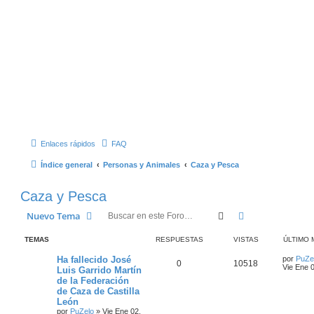
Enlaces rápidos
FAQ
Índice general
Personas y Animales
Caza y Pesca
Caza y Pesca
Buscar
Búsqueda Ava
Nuevo Tema
TEMAS
RESPUESTAS
VISTAS
ÚLTIMO 
Ha fallecido José
por
PuZe
0
10518
Vie Ene 
Luis Garrido Martín
de la Federación
de Caza de Castilla
León
por
PuZelo
»
Vie Ene 02,