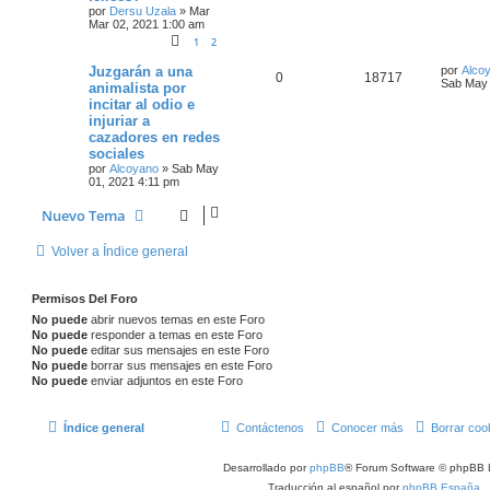
por
Dersu Uzala
»
Mar
Mar 02, 2021 1:00 am
1
2
Juzgarán a una
por
Alco
0
18717
Sab May 
animalista por
incitar al odio e
injuriar a
cazadores en redes
sociales
por
Alcoyano
»
Sab May
01, 2021 4:11 pm
Nuevo Tema
Volver a Índice general
Permisos Del Foro
No puede
abrir nuevos temas en este Foro
No puede
responder a temas en este Foro
No puede
editar sus mensajes en este Foro
No puede
borrar sus mensajes en este Foro
No puede
enviar adjuntos en este Foro
Índice general
Contáctenos
Conocer más
Borrar coo
Desarrollado por
phpBB
® Forum Software © phpBB 
Traducción al español por
phpBB España