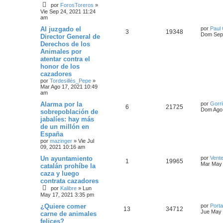
por
ForosToreros
»
Vie Sep 24, 2021 11:24
am
Al juzgado el
por
Paul
3
19348
Dom Sep 
Director General de
Derechos de los
Animales por
atentar contra el
honor de los
cazadores
por
Tordesillés_Pepe
»
Mar Ago 17, 2021 10:49
am
Alarma por la
por
Gorri
6
21725
Dom Ago 
sobrepoblación de
jabalíes: hay más
de un millón en
España
por
mazinger
»
Vie Jul
09, 2021 10:16 am
Un ayuntamiento
por
Vent
1
19965
Mar May 
catalán prohíbe la
caza y luego
contrata cazadores
por
Kalibre
»
Lun
May 17, 2021 3:35 pm
¿Quiere comer
por
Port
13
34712
Jue May 
carne de animales
felices?