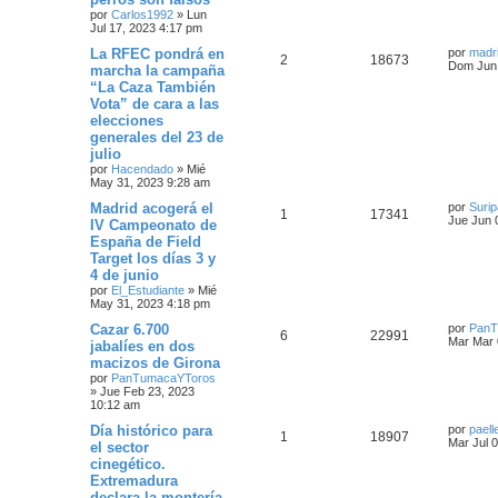
por
Carlos1992
»
Lun
Jul 17, 2023 4:17 pm
La RFEC pondrá en
por
madri
2
18673
Dom Jun 
marcha la campaña
“La Caza También
Vota” de cara a las
elecciones
generales del 23 de
julio
por
Hacendado
»
Mié
May 31, 2023 9:28 am
Madrid acogerá el
por
Surip
1
17341
Jue Jun 
IV Campeonato de
España de Field
Target los días 3 y
4 de junio
por
El_Estudiante
»
Mié
May 31, 2023 4:18 pm
Cazar 6.700
por
PanT
6
22991
Mar Mar 
jabalíes en dos
macizos de Girona
por
PanTumacaYToros
»
Jue Feb 23, 2023
10:12 am
Día histórico para
por
paell
1
18907
Mar Jul 
el sector
cinegético.
Extremadura
declara la montería