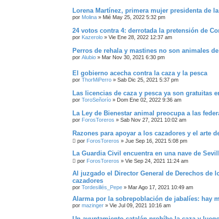
Lorena Martínez, primera mujer presidenta de la
por
Molina
»
Mié May 25, 2022 5:32 pm
24 votos contra 4: derrotada la pretensión de C
por
Kazerolo
»
Vie Ene 28, 2022 12:37 am
Perros de rehala y mastines no son animales d
por
Alubio
»
Mar Nov 30, 2021 6:30 pm
El gobierno acecha contra la caza y la pesca
por
ThorMiPerro
»
Sab Dic 25, 2021 5:37 pm
Las licencias de caza y pesca ya son gratuitas 
por
ToroSeñorío
»
Dom Ene 02, 2022 9:36 am
La Ley de Bienestar animal preocupa a las fede
por
ForosToreros
»
Sab Nov 27, 2021 10:02 am
Razones para apoyar a los cazadores y el arte de
por
ForosToreros
»
Jue Sep 16, 2021 5:08 pm
La Guardia Civil encuentra en una nave de Sevil
por
ForosToreros
»
Vie Sep 24, 2021 11:24 am
Al juzgado el Director General de Derechos de l
cazadores
por
Tordesillés_Pepe
»
Mar Ago 17, 2021 10:49 am
Alarma por la sobrepoblación de jabalíes: hay 
por
mazinger
»
Vie Jul 09, 2021 10:16 am
Un ayuntamiento catalán prohíbe la caza y lueg