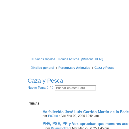
Enlaces rápidos
Temas Activos
Buscar
FAQ
Índice general
Personas y Animales
Caza y Pesca
Caza y Pesca
B
B
Nuevo Tema
u
Ú
s
S
c
Q
a
U
TEMAS
r
E
D
A
Ha fallecido José Luis Garrido Martín de la Fed
A
por
PuZelo
»
Vie Ene 02, 2026 12:54 am
V
A
PNV, PSE, PP y Vox aprueban que menores aco
N
por
Belarrimotxa
Z
»
Mar Mar 25, 2025 1:45 pm