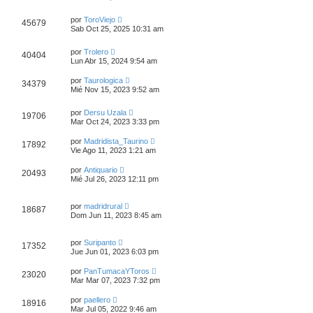
por
ToroViejo
45679
Sab Oct 25, 2025 10:31 am
por
Trolero
40404
Lun Abr 15, 2024 9:54 am
por
Taurologica
34379
Mié Nov 15, 2023 9:52 am
por
Dersu Uzala
19706
Mar Oct 24, 2023 3:33 pm
por
Madridista_Taurino
17892
Vie Ago 11, 2023 1:21 am
por
Antiquario
20493
Mié Jul 26, 2023 12:11 pm
por
madridrural
18687
Dom Jun 11, 2023 8:45 am
por
Suripanto
17352
Jue Jun 01, 2023 6:03 pm
por
PanTumacaYToros
23020
Mar Mar 07, 2023 7:32 pm
por
paellero
18916
Mar Jul 05, 2022 9:46 am