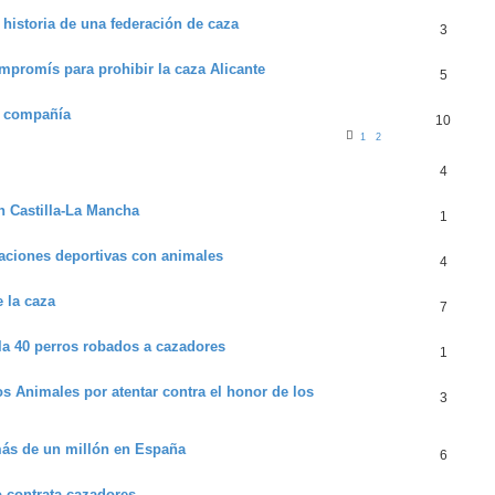
 historia de una federación de caza
3
ompromís para prohibir la caza Alicante
5
e compañía
10
1
2
4
en Castilla-La Mancha
1
raciones deportivas con animales
4
 la caza
7
la 40 perros robados a cazadores
1
os Animales por atentar contra el honor de los
3
más de un millón en España
6
o contrata cazadores