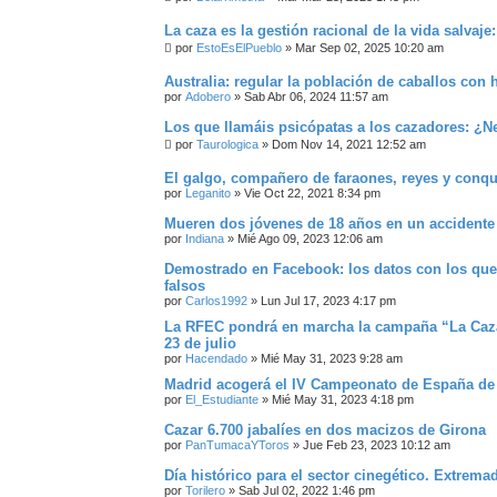
A
D
La caza es la gestión racional de la vida salvaje:
A
por
EstoEsElPueblo
»
Mar Sep 02, 2025 10:20 am
Australia: regular la población de caballos con 
por
Adobero
»
Sab Abr 06, 2024 11:57 am
Los que llamáis psicópatas a los cazadores: ¿N
por
Taurologica
»
Dom Nov 14, 2021 12:52 am
El galgo, compañero de faraones, reyes y conqu
por
Leganito
»
Vie Oct 22, 2021 8:34 pm
Mueren dos jóvenes de 18 años en un accidente
por
Indiana
»
Mié Ago 09, 2023 12:06 am
Demostrado en Facebook: los datos con los que
falsos
por
Carlos1992
»
Lun Jul 17, 2023 4:17 pm
La RFEC pondrá en marcha la campaña “La Caza 
23 de julio
por
Hacendado
»
Mié May 31, 2023 9:28 am
Madrid acogerá el IV Campeonato de España de Fi
por
El_Estudiante
»
Mié May 31, 2023 4:18 pm
Cazar 6.700 jabalíes en dos macizos de Girona
por
PanTumacaYToros
»
Jue Feb 23, 2023 10:12 am
Día histórico para el sector cinegético. Extrema
por
Torilero
»
Sab Jul 02, 2022 1:46 pm