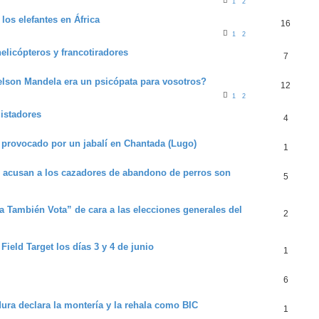
1
2
 los elefantes en África
16
1
2
helicópteros y francotiradores
7
elson Mandela era un psicópata para vosotros?
12
1
2
istadores
4
 provocado por un jabalí en Chantada (Lugo)
1
 acusan a los cazadores de abandono de perros son
5
También Vota” de cara a las elecciones generales del
2
eld Target los días 3 y 4 de junio
1
6
dura declara la montería y la rehala como BIC
1