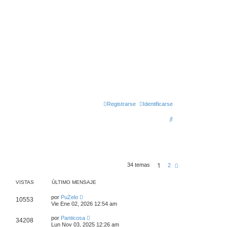
Registrarse
Identificarse
B
u
s
c
1
34 temas
S
2
a
i
g
r
VISTAS
ÚLTIMO MENSAJE
u
i
e
por
PuZelo
10553
n
Vie Ene 02, 2026 12:54 am
t
e
por
Panticosa
34208
Lun Nov 03, 2025 12:26 am