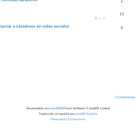
1
13
1
2
injuriar a cazadores en redes sociales
0
Contáctenos
Desarrollado por
phpBB
® Forum Software © phpBB Limited
Traducción al español por
phpBB España
Privacidad
|
Condiciones