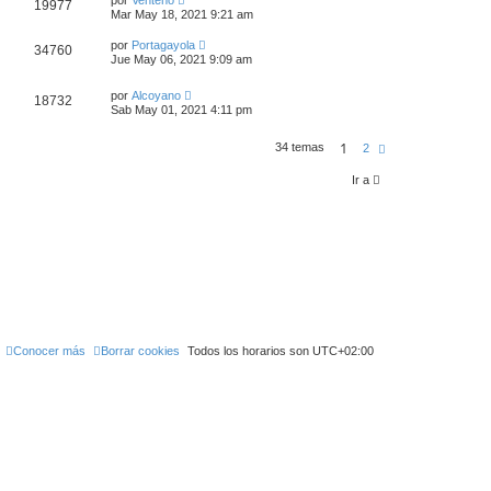
por
Venteño
19977
Mar May 18, 2021 9:21 am
por
Portagayola
34760
Jue May 06, 2021 9:09 am
por
Alcoyano
18732
Sab May 01, 2021 4:11 pm
1
34 temas
S
2
i
g
Ir a
u
i
e
n
t
e
Conocer más
Borrar cookies
Todos los horarios son
UTC+02:00