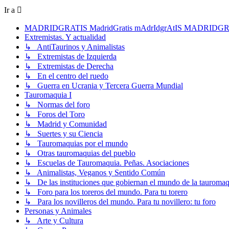
Ir a
MADRIDGRATIS MadridGratis mAdrIdgrAtIS MADRIDG
Extremistas. Y actualidad
↳ AntiTaurinos y Animalistas
↳ Extremistas de Izquierda
↳ Extremistas de Derecha
↳ En el centro del ruedo
↳ Guerra en Ucrania y Tercera Guerra Mundial
Tauromaquia I
↳ Normas del foro
↳ Foros del Toro
↳ Madrid y Comunidad
↳ Suertes y su Ciencia
↳ Tauromaquias por el mundo
↳ Otras tauromaquias del pueblo
↳ Escuelas de Tauromaquia. Peñas. Asociaciones
↳ Animalistas, Veganos y Sentido Común
↳ De las instituciones que gobiernan el mundo de la tauromaq
↳ Foro para los toreros del mundo. Para tu torero
↳ Para los novilleros del mundo. Para tu novillero: tu foro
Personas y Animales
↳ Arte y Cultura