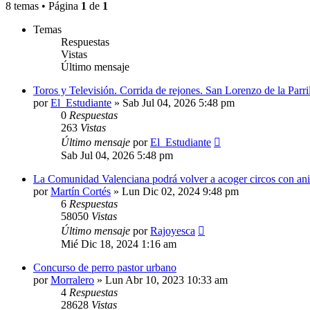
8 temas • Página
1
de
1
Temas
Respuestas
Vistas
Último mensaje
Toros y Televisión. Corrida de rejones. San Lorenzo de la Parri
por
El_Estudiante
»
Sab Jul 04, 2026 5:48 pm
0
Respuestas
263
Vistas
Último mensaje
por
El_Estudiante
Sab Jul 04, 2026 5:48 pm
La Comunidad Valenciana podrá volver a acoger circos con an
por
Martín Cortés
»
Lun Dic 02, 2024 9:48 pm
6
Respuestas
58050
Vistas
Último mensaje
por
Rajoyesca
Mié Dic 18, 2024 1:16 am
Concurso de perro pastor urbano
por
Morralero
»
Lun Abr 10, 2023 10:33 am
4
Respuestas
28628
Vistas