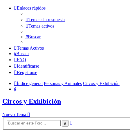
Enlaces rápidos
Temas sin respuesta
Temas activos
Buscar
Temas Activos
Buscar
FAQ
Identificarse
Registrarse
Índice general
Personas y Animales
Circos y Exhibición
Buscar
Circos y Exhibición
Nuevo Tema
Búsqueda
Buscar
avanzada