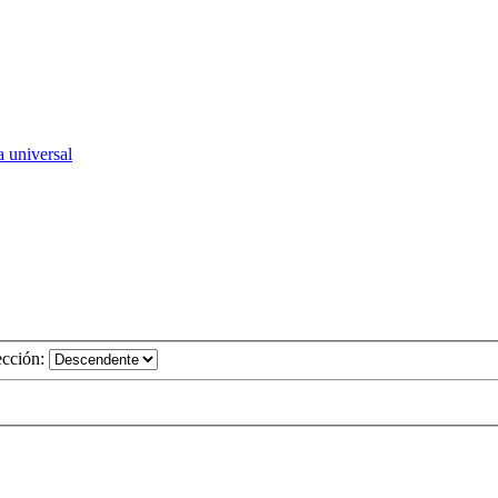
a universal
ección: