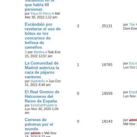
Valladolid en la
que había 60
personas
por
Paco El Perro
»
Mié
Mar 30, 2022 1:12 pm
Escándalo por
por
The 
3
25131
revelarse el uso de
Dom Ene 
bótox en los
concursos de
belleza de
camellos
por
Medina
»
Sab Ene
15, 2022 12:57 am
La Comunidad de
por
Escri
1
18765
Madrid autoriza la
Lun Oct 
caza de pájaros
cantores
por
Madrileño
»
Jue Oct
21, 2021 8:49 am
El Real Gremio de
por
Esto
0
19559
Halconeros del
Lun Nov 
Reino de España
por
EstoEsElPueblo
»
Lun Nov 30, 2020 1:09
am
Carreras de
por
adm
0
18143
palomas por el
Mié Nov 
mundo
por
admin
»
Mié Nov
18, 2020 5:27 pm