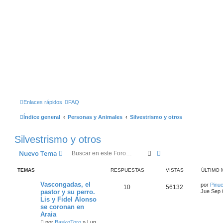
Enlaces rápidos
FAQ
Índice general
Personas y Animales
Silvestrismo y otros
Silvestrismo y otros
Buscar
Búsqueda Avanzad
Nuevo Tema
TEMAS
RESPUESTAS
VISTAS
ÚLTIMO 
Vascongadas, el
por
Pinu
10
56132
pastor y su perro.
Jue Sep 
Lis y Fidel Alonso
se coronan en
Araia
por
BaskoToro
»
Lun