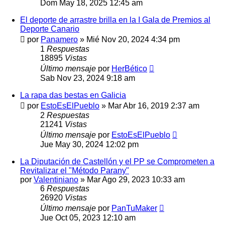
Dom May 18, 2025 12:45 am
El deporte de arrastre brilla en la I Gala de Premios al
Deporte Canario
por
Panamero
»
Mié Nov 20, 2024 4:34 pm
1
Respuestas
18895
Vistas
Último mensaje
por
HerBético
Sab Nov 23, 2024 9:18 am
La rapa das bestas en Galicia
por
EstoEsElPueblo
»
Mar Abr 16, 2019 2:37 am
2
Respuestas
21241
Vistas
Último mensaje
por
EstoEsElPueblo
Jue May 30, 2024 12:02 pm
La Diputación de Castellón y el PP se Comprometen a
Revitalizar el "Método Parany"
por
Valentiniano
»
Mar Ago 29, 2023 10:33 am
6
Respuestas
26920
Vistas
Último mensaje
por
PanTuMaker
Jue Oct 05, 2023 12:10 am