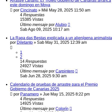
Arrastre canario. El Trofeo Gobierno de Canarias arranca
este domingo en Moya
por
Cincinato
»
Mié May 28, 2025 11:50 am
4
Respuestas
15385
Vistas
Último mensaje
por
Alubio
Sab Ago 09, 2025 10:17 am
La Rapa das Bestas explicada a un alienígena animalista
por
Diletanto
»
Sab May 31, 2025 12:39 am
1
2
14
Respuestas
24927
Vistas
Último mensaje
por
Carpintero
Sab Jun 28, 2025 9:30 am
Calendario de pruebas de arrastre para el Premio
Gobierno de Canarias 2025
por
Panamero
»
Jue May 15, 2025 8:22 pm
4
Respuestas
14925
Vistas
Último mensaje
por
Colorín