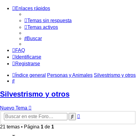
Enlaces rápidos
Temas sin respuesta
Temas activos
Buscar
FAQ
Identificarse
Registrarse
Índice general
Personas y Animales
Silvestrismo y otros
Buscar
Silvestrismo y otros
Nuevo Tema
Búsqueda
Buscar
avanzada
21 temas • Página
1
de
1