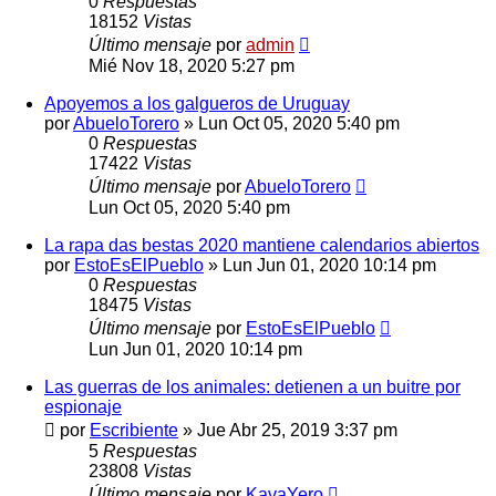
0
Respuestas
18152
Vistas
Último mensaje
por
admin
Mié Nov 18, 2020 5:27 pm
Apoyemos a los galgueros de Uruguay
por
AbueloTorero
»
Lun Oct 05, 2020 5:40 pm
0
Respuestas
17422
Vistas
Último mensaje
por
AbueloTorero
Lun Oct 05, 2020 5:40 pm
La rapa das bestas 2020 mantiene calendarios abiertos
por
EstoEsElPueblo
»
Lun Jun 01, 2020 10:14 pm
0
Respuestas
18475
Vistas
Último mensaje
por
EstoEsElPueblo
Lun Jun 01, 2020 10:14 pm
Las guerras de los animales: detienen a un buitre por
espionaje
por
Escribiente
»
Jue Abr 25, 2019 3:37 pm
5
Respuestas
23808
Vistas
Último mensaje
por
KavaYero