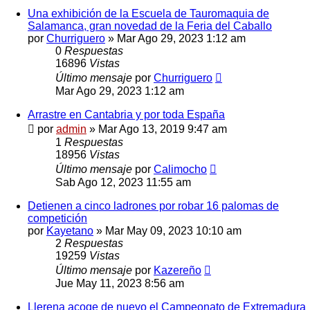
Una exhibición de la Escuela de Tauromaquia de
Salamanca, gran novedad de la Feria del Caballo
por
Churriguero
»
Mar Ago 29, 2023 1:12 am
0
Respuestas
16896
Vistas
Último mensaje
por
Churriguero
Mar Ago 29, 2023 1:12 am
Arrastre en Cantabria y por toda España
por
admin
»
Mar Ago 13, 2019 9:47 am
1
Respuestas
18956
Vistas
Último mensaje
por
Calimocho
Sab Ago 12, 2023 11:55 am
Detienen a cinco ladrones por robar 16 palomas de
competición
por
Kayetano
»
Mar May 09, 2023 10:10 am
2
Respuestas
19259
Vistas
Último mensaje
por
Kazereño
Jue May 11, 2023 8:56 am
Llerena acoge de nuevo el Campeonato de Extremadura