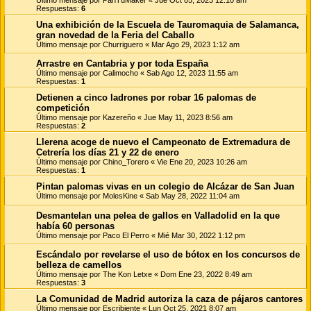
Respuestas:
6
Una exhibición de la Escuela de Tauromaquia de Salamanca,
gran novedad de la Feria del Caballo
Último mensaje por
Churriguero
«
Mar Ago 29, 2023 1:12 am
Arrastre en Cantabria y por toda España
Último mensaje por
Calimocho
«
Sab Ago 12, 2023 11:55 am
Respuestas:
1
Detienen a cinco ladrones por robar 16 palomas de
competición
Último mensaje por
Kazereño
«
Jue May 11, 2023 8:56 am
Respuestas:
2
Llerena acoge de nuevo el Campeonato de Extremadura de
Cetrería los días 21 y 22 de enero
Último mensaje por
Chino_Torero
«
Vie Ene 20, 2023 10:26 am
Respuestas:
1
Pintan palomas vivas en un colegio de Alcázar de San Juan
Último mensaje por
MolesKine
«
Sab May 28, 2022 11:04 am
Desmantelan una pelea de gallos en Valladolid en la que
había 60 personas
Último mensaje por
Paco El Perro
«
Mié Mar 30, 2022 1:12 pm
Escándalo por revelarse el uso de bótox en los concursos de
belleza de camellos
Último mensaje por
The Kon Letxe
«
Dom Ene 23, 2022 8:49 am
Respuestas:
3
La Comunidad de Madrid autoriza la caza de pájaros cantores
Último mensaje por
Escribiente
«
Lun Oct 25, 2021 8:07 am