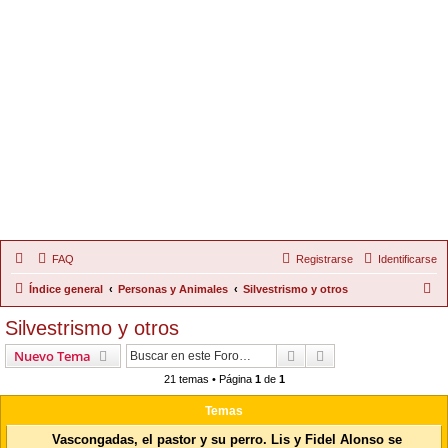
FAQ
Registrarse
Identificarse
B
Índice general
Personas y Animales
Silvestrismo y otros
u
Silvestrismo y otros
s
Buscar
Búsqueda Avanzad
Nuevo Tema
c
21 temas • Página
1
de
1
a
r
Temas
Vascongadas, el pastor y su perro. Lis y Fidel Alonso se