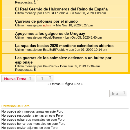
Respuestas:
1
El Real Gremio de Halconeros del Reino de España
Último mensaje por
EstoEsElPueblo
«
Lun Nov 30, 2020 1:09 am
Carreras de palomas por el mundo
Último mensaje por
admin
«
Mié Nov 18, 2020 5:27 pm
Apoyemos a los galgueros de Uruguay
Último mensaje por
AbueloTorero
«
Lun Oct 05, 2020 5:40 pm
La rapa das bestas 2020 mantiene calendarios abiertos
Último mensaje por
EstoEsElPueblo
«
Lun Jun 01, 2020 10:14 pm
Las guerras de los animales: detienen a un buitre por
espionaje
Último mensaje por
KavaYero
«
Dom Jun 09, 2019 12:04 am
Respuestas:
5
Nuevo Tema
21 temas • Página
1
de
1
Ir a
Permisos Del Foro
No puede
abrir nuevos temas en este Foro
No puede
responder a temas en este Foro
No puede
editar sus mensajes en este Foro
No puede
borrar sus mensajes en este Foro
No puede
enviar adjuntos en este Foro