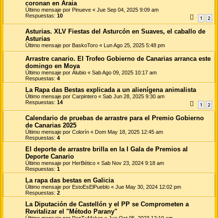
coronan en Araia
Último mensaje por
Pinueve
«
Jue Sep 04, 2025 9:09 am
Respuestas:
10
1
2
Asturias. XLV Fiestas del Asturcón en Suaves, el caballo de
Asturias
Último mensaje por
BaskoToro
«
Lun Ago 25, 2025 5:48 pm
Arrastre canario. El Trofeo Gobierno de Canarias arranca este
domingo en Moya
Último mensaje por
Alubio
«
Sab Ago 09, 2025 10:17 am
Respuestas:
4
La Rapa das Bestas explicada a un alienígena animalista
Último mensaje por
Carpintero
«
Sab Jun 28, 2025 9:30 am
Respuestas:
14
1
2
Calendario de pruebas de arrastre para el Premio Gobierno
de Canarias 2025
Último mensaje por
Colorín
«
Dom May 18, 2025 12:45 am
Respuestas:
4
El deporte de arrastre brilla en la I Gala de Premios al
Deporte Canario
Último mensaje por
HerBético
«
Sab Nov 23, 2024 9:18 am
Respuestas:
1
La rapa das bestas en Galicia
Último mensaje por
EstoEsElPueblo
«
Jue May 30, 2024 12:02 pm
Respuestas:
2
La Diputación de Castellón y el PP se Comprometen a
Revitalizar el "Método Parany"
Último mensaje por
PanTuMaker
«
Jue Oct 05, 2023 12:10 am