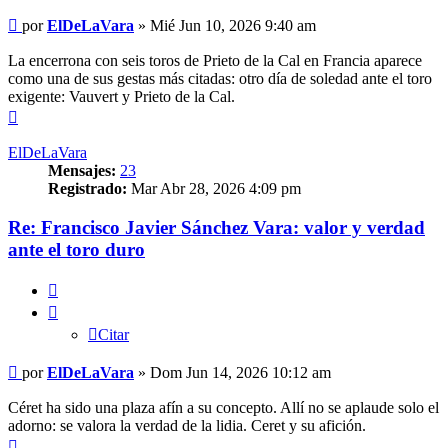
Mensaje
por
ElDeLaVara
»
Mié Jun 10, 2026 9:40 am
La encerrona con seis toros de Prieto de la Cal en Francia aparece
como una de sus gestas más citadas: otro día de soledad ante el toro
exigente: Vauvert y Prieto de la Cal.
Arriba
ElDeLaVara
Mensajes:
23
Registrado:
Mar Abr 28, 2026 4:09 pm
Re: Francisco Javier Sánchez Vara: valor y verdad
ante el toro duro
Citar
Citar
Mensaje
por
ElDeLaVara
»
Dom Jun 14, 2026 10:12 am
Céret ha sido una plaza afín a su concepto. Allí no se aplaude solo el
adorno: se valora la verdad de la lidia. Ceret y su afición.
Arriba