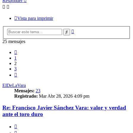
Responder
Vista para imprimir
Búsqueda
Buscar
avanzada
25 mensajes
Anterior
1
2
3
Siguiente
ElDeLaVara
Mensajes:
23
Registrado:
Mar Abr 28, 2026 4:09 pm
Re: Francisco Javier Sánchez Vara: valor y verdad
ante el toro duro
Citar