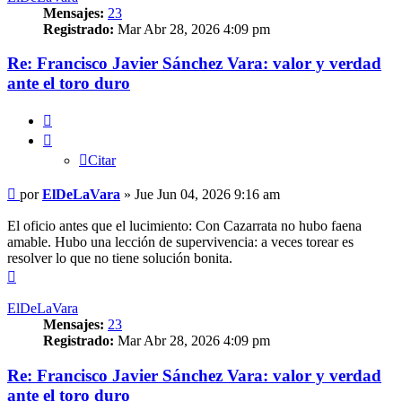
Mensajes:
23
Registrado:
Mar Abr 28, 2026 4:09 pm
Re: Francisco Javier Sánchez Vara: valor y verdad
ante el toro duro
Citar
Citar
Mensaje
por
ElDeLaVara
»
Jue Jun 04, 2026 9:16 am
El oficio antes que el lucimiento: Con Cazarrata no hubo faena
amable. Hubo una lección de supervivencia: a veces torear es
resolver lo que no tiene solución bonita.
Arriba
ElDeLaVara
Mensajes:
23
Registrado:
Mar Abr 28, 2026 4:09 pm
Re: Francisco Javier Sánchez Vara: valor y verdad
ante el toro duro