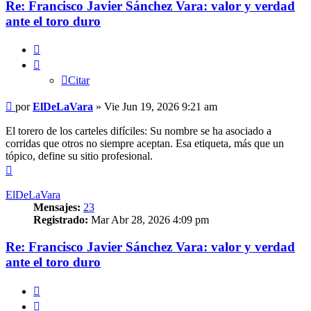
Re: Francisco Javier Sánchez Vara: valor y verdad
ante el toro duro
Citar
Citar
Mensaje
por
ElDeLaVara
»
Vie Jun 19, 2026 9:21 am
El torero de los carteles difíciles: Su nombre se ha asociado a
corridas que otros no siempre aceptan. Esa etiqueta, más que un
tópico, define su sitio profesional.
Arriba
ElDeLaVara
Mensajes:
23
Registrado:
Mar Abr 28, 2026 4:09 pm
Re: Francisco Javier Sánchez Vara: valor y verdad
ante el toro duro
Citar