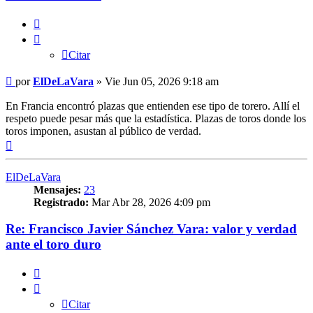
Citar
Citar
Mensaje
por
ElDeLaVara
»
Vie Jun 05, 2026 9:18 am
En Francia encontró plazas que entienden ese tipo de torero. Allí el
respeto puede pesar más que la estadística. Plazas de toros donde los
toros imponen, asustan al público de verdad.
Arriba
ElDeLaVara
Mensajes:
23
Registrado:
Mar Abr 28, 2026 4:09 pm
Re: Francisco Javier Sánchez Vara: valor y verdad
ante el toro duro
Citar
Citar