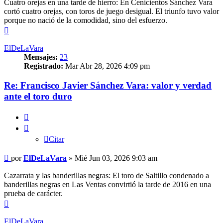
Cuatro orejas en una tarde de hierro: En Cenicientos Sánchez Vara
cortó cuatro orejas, con toros de juego desigual. El triunfo tuvo valor
porque no nació de la comodidad, sino del esfuerzo.
Arriba
ElDeLaVara
Mensajes:
23
Registrado:
Mar Abr 28, 2026 4:09 pm
Re: Francisco Javier Sánchez Vara: valor y verdad
ante el toro duro
Citar
Citar
Mensaje
por
ElDeLaVara
»
Mié Jun 03, 2026 9:03 am
Cazarrata y las banderillas negras: El toro de Saltillo condenado a
banderillas negras en Las Ventas convirtió la tarde de 2016 en una
prueba de carácter.
Arriba
ElDeLaVara