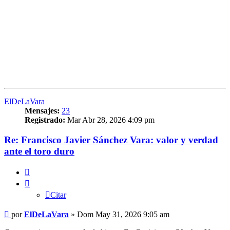
ElDeLaVara
Mensajes:
23
Registrado:
Mar Abr 28, 2026 4:09 pm
Re: Francisco Javier Sánchez Vara: valor y verdad
ante el toro duro
Citar
Citar
Mensaje
por
ElDeLaVara
»
Dom May 31, 2026 9:05 am