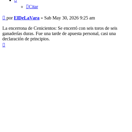
Citar
Mensaje
por
ElDeLaVara
»
Sab May 30, 2026 9:25 am
La encerrona de Cenicientos: Se encerró con seis toros de seis
ganaderías duras. Fue una tarde de apuesta personal, casi una
declaración de principios.
Arriba