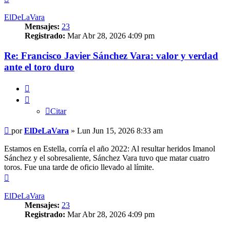
ElDeLaVara
Mensajes:
23
Registrado:
Mar Abr 28, 2026 4:09 pm
Re: Francisco Javier Sánchez Vara: valor y verdad
ante el toro duro
Citar
Citar
Mensaje
por
ElDeLaVara
»
Lun Jun 15, 2026 8:33 am
Estamos en Estella, corría el año 2022: Al resultar heridos Imanol
Sánchez y el sobresaliente, Sánchez Vara tuvo que matar cuatro
toros. Fue una tarde de oficio llevado al límite.
Arriba
ElDeLaVara
Mensajes:
23
Registrado:
Mar Abr 28, 2026 4:09 pm