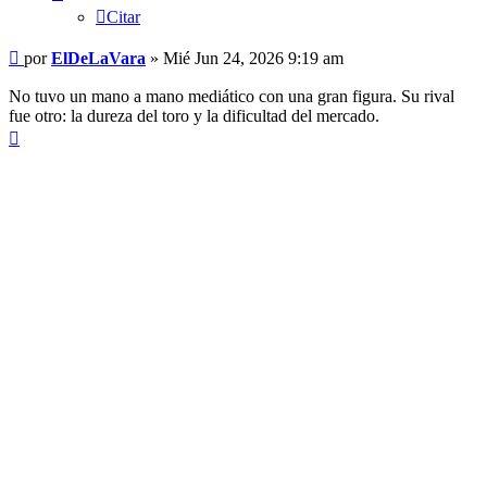
Citar
Mensaje
por
ElDeLaVara
»
Mié Jun 24, 2026 9:19 am
No tuvo un mano a mano mediático con una gran figura. Su rival
fue otro: la dureza del toro y la dificultad del mercado.
Arriba