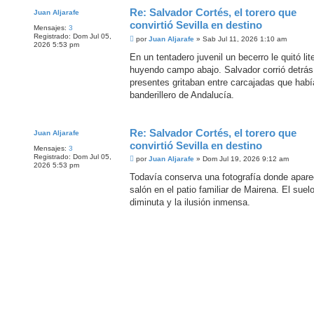
Re: Salvador Cortés, el torero que
Juan Aljarafe
convirtió Sevilla en destino
Mensajes:
3
Registrado:
Dom Jul 05,
M
por
Juan Aljarafe
»
Sab Jul 11, 2026 1:10 am
2026 5:53 pm
e
n
En un tentadero juvenil un becerro le quitó lit
s
huyendo campo abajo. Salvador corrió detrás 
a
j
presentes gritaban entre carcajadas que había
e
banderillero de Andalucía.
Re: Salvador Cortés, el torero que
Juan Aljarafe
convirtió Sevilla en destino
Mensajes:
3
Registrado:
Dom Jul 05,
M
por
Juan Aljarafe
»
Dom Jul 19, 2026 9:12 am
2026 5:53 pm
e
n
Todavía conserva una fotografía donde apar
s
salón en el patio familiar de Mairena. El sue
a
j
diminuta y la ilusión inmensa.
e