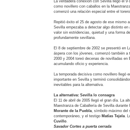
La verdadera conexión con Sevilla llegó el 9
como novillero con caballos en la Maestranza 
comenzó una relación especial entre el torero
Repitió éxito el 25 de agosto de ese mismo 
Sevilla empezaba a detectar algo distinto e
valor sin estridencias, quietud y una forma de 
profundamente sevillana.
El 8 de septiembre de 2002 se presentó en L
áspera con los jóvenes, comenzó también a 
2000 y 2004 toreó decenas de novilladas en 
acumulando oficio y experiencia.
La temporada decisiva como novillero llegó e
importante en Sevilla y terminó consolidánd
inevitables para la alternativa.
La alternativa: Sevilla lo consagra
El 11 de abril de 2005 llegó el gran día. La al
Maestranza de Caballería de Sevilla durante la
Morante de la Puebla
, símbolo máximo del s
contemporáneo, y el testigo
Matías Tejela
. L
Cuvillo
.
Savador Cortes a puerta cerrada