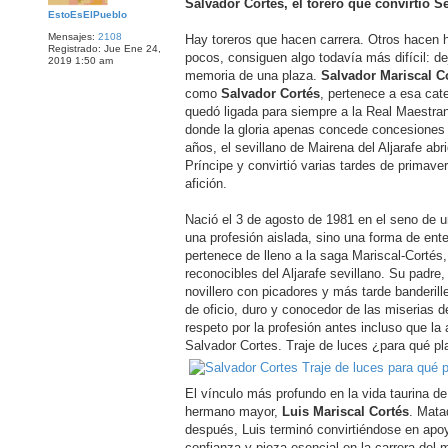
n
Salvador Cortés, el torero que convirtió Se
s
EstoEsElPueblo
a
Mensajes:
2108
j
Hay toreros que hacen carrera. Otros hacen 
Registrado:
Jue Ene 24,
e
pocos, consiguen algo todavía más difícil: de
2019 1:50 am
memoria de una plaza.
Salvador Mariscal C
como
Salvador Cortés
, pertenece a esa cate
quedó ligada para siempre a la Real Maestranz
donde la gloria apenas concede concesiones 
años, el sevillano de Mairena del Aljarafe abr
Príncipe y convirtió varias tardes de primave
afición.
Nació el 3 de agosto de 1981 en el seno de un
una profesión aislada, sino una forma de ente
pertenece de lleno a la saga Mariscal-Cortés,
reconocibles del Aljarafe sevillano. Su padre
novillero con picadores y más tarde banderil
de oficio, duro y conocedor de las miserias de
respeto por la profesión antes incluso que la a
Salvador Cortes. Traje de luces ¿para qué pl
El vínculo más profundo en la vida taurina d
hermano mayor,
Luis Mariscal Cortés
. Mata
después, Luis terminó convirtiéndose en apo
confianza y pieza esencial en la carrera del 