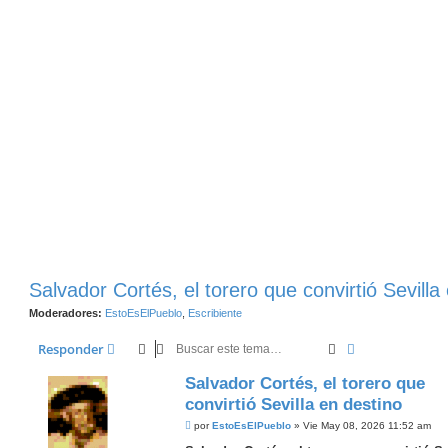
Salvador Cortés, el torero que convirtió Sevilla
Moderadores:
EstoEsElPueblo
,
Escribiente
Buscar
Búsqueda Ava
Responder
Salvador Cortés, el torero que
convirtió Sevilla en destino
M
por
EstoEsElPueblo
»
Vie May 08, 2026 11:52 am
e