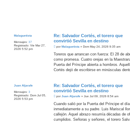
Re: Salvador Cortés, el torero que
Malaguetista
convirtió Sevilla en destino
Mensajes:
37
Registrado:
Vie Mar 27,
M
por
Malaguetista
»
Dom May 24, 2026 9:35 am
2026 5:52 pm
e
n
Toreros que arrancan con fuerza: El 28 de abr
s
como promesa. Cuatro orejas en la Maestranz
a
j
Puerta del Príncipe abierta a hombros. Aquel
e
Cortés dejó de escribirse en minúsculas dentr
Re: Salvador Cortés, el torero que
Juan Aljarafe
convirtió Sevilla en destino
Mensajes:
3
Registrado:
Dom Jul 05,
M
por
Juan Aljarafe
»
Jue Jul 09, 2026 8:54 am
2026 5:53 pm
e
n
Cuando salió por la Puerta del Príncipe el día
s
inmediatamente a su padre. Luis Mariscal llor
a
j
callejón. Aquel abrazo resumía décadas de of
e
cumplidos. Señoras y señores, el torero Salv