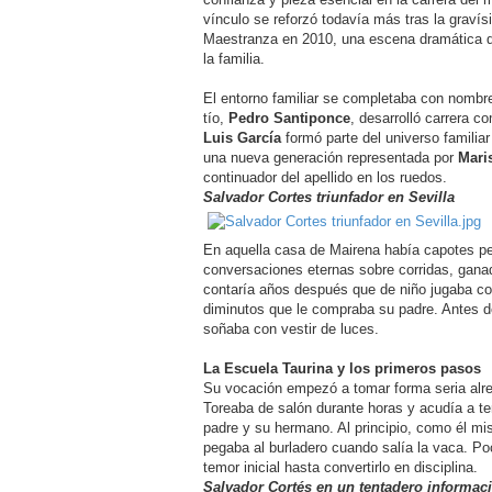
vínculo se reforzó todavía más tras la gravís
Maestranza en 2010, una escena dramática 
la familia.
El entorno familiar se completaba con nombre
tío,
Pedro Santiponce
, desarrolló carrera co
Luis García
formó parte del universo familiar
una nueva generación representada por
Mari
continuador del apellido en los ruedos.
Salvador Cortes triunfador en Sevilla
En aquella casa de Mairena había capotes pe
conversaciones eternas sobre corridas, gana
contaría años después que de niño jugaba co
diminutos que le compraba su padre. Antes de
soñaba con vestir de luces.
La Escuela Taurina y los primeros pasos
Su vocación empezó a tomar forma seria alre
Toreaba de salón durante horas y acudía a 
padre y su hermano. Al principio, como él mi
pegaba al burladero cuando salía la vaca. P
temor inicial hasta convertirlo en disciplina.
Salvador Cortés en un tentadero informac