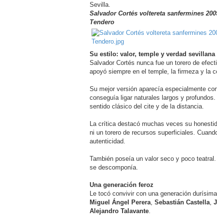
Sevilla.
Salvador Cortés voltereta sanfermines 200
Tendero
Su estilo: valor, temple y verdad sevillana
Salvador Cortés nunca fue un torero de efect
apoyó siempre en el temple, la firmeza y la c
Su mejor versión aparecía especialmente con
conseguía ligar naturales largos y profundos
sentido clásico del cite y de la distancia.
La crítica destacó muchas veces su honestidad
ni un torero de recursos superficiales. Cuando
autenticidad.
También poseía un valor seco y poco teatral. 
se descomponía.
Una generación feroz
Le tocó convivir con una generación durísim
Miguel Ángel Perera
,
Sebastián Castella
,
J
Alejandro Talavante
.