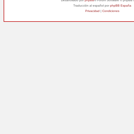
Desarrollado por
phpBB
® Forum Software © phpBB 
Traducción al español por
phpBB España
Privacidad
|
Condiciones