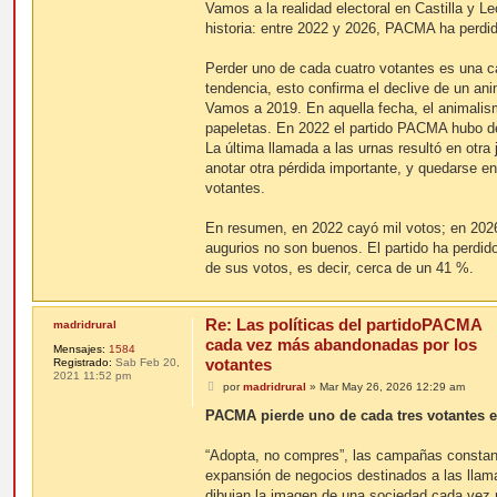
Vamos a la realidad electoral en Castilla y Le
historia: entre 2022 y 2026, PACMA ha perdi
Perder uno de cada cuatro votantes es una c
tendencia, esto confirma el declive de un an
Vamos a 2019. En aquella fecha, el animalis
papeletas. En 2022 el partido PACMA hubo d
La última llamada a las urnas resultó en otra
anotar otra pérdida importante, y quedarse e
votantes.
En resumen, en 2022 cayó mil votos; en 202
augurios no son buenos. El partido ha perd
de sus votos, es decir, cerca de un 41 %.
Re: Las políticas del partidoPACMA
madridrural
cada vez más abandonadas por los
Mensajes:
1584
votantes
Registrado:
Sab Feb 20,
2021 11:52 pm
M
por
madridrural
»
Mar May 26, 2026 12:29 am
e
n
PACMA pierde uno de cada tres votantes 
s
a
j
“Adopta, no compres”, las campañas constant
e
expansión de negocios destinados a las llama
dibujan la imagen de una sociedad cada vez