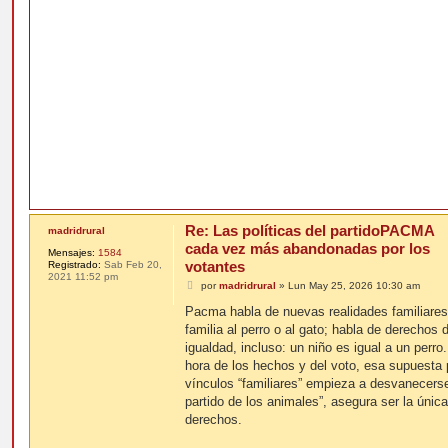
Re: Las políticas del partidoPACMA
madridrural
cada vez más abandonadas por los
Mensajes:
1584
votantes
Registrado:
Sab Feb 20,
2021 11:52 pm
M
por
madridrural
»
Lun May 25, 2026 10:30 am
e
n
Pacma habla de nuevas realidades familiare
s
familia al perro o al gato; habla de derechos 
a
j
igualdad, incluso: un niño es igual a un perro
e
hora de los hechos y del voto, esa supuesta
vínculos “familiares” empieza a desvanecer
partido de los animales”, asegura ser la únic
derechos.