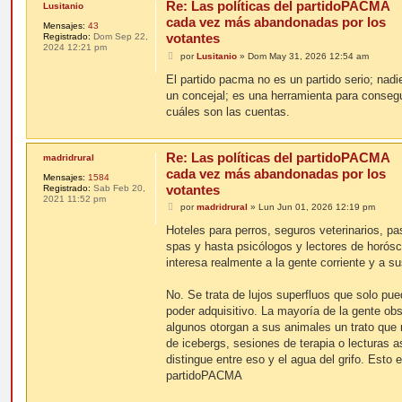
Re: Las políticas del partidoPACMA
Lusitanio
cada vez más abandonadas por los
Mensajes:
43
votantes
Registrado:
Dom Sep 22,
2024 12:21 pm
M
por
Lusitanio
»
Dom May 31, 2026 12:54 am
e
n
El partido pacma no es un partido serio; nadi
s
un concejal; es una herramienta para consegu
a
j
cuáles son las cuentas.
e
Re: Las políticas del partidoPACMA
madridrural
cada vez más abandonadas por los
Mensajes:
1584
votantes
Registrado:
Sab Feb 20,
2021 11:52 pm
M
por
madridrural
»
Lun Jun 01, 2026 12:19 pm
e
n
Hoteles para perros, seguros veterinarios, pa
s
spas y hasta psicólogos y lectores de horó
a
j
interesa realmente a la gente corriente y a 
e
No. Se trata de lujos superfluos que solo pue
poder adquisitivo. La mayoría de la gente ob
algunos otorgan a sus animales un trato que r
de icebergs, sesiones de terapia o lecturas a
distingue entre eso y el agua del grifo. Esto 
partidoPACMA