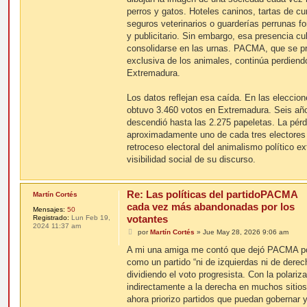
perros y gatos. Hoteles caninos, tartas de 
seguros veterinarios o guarderías perrunas f
y publicitario. Sin embargo, esa presencia cu
consolidarse en las urnas. PACMA, que se pr
exclusiva de los animales, continúa perdiend
Extremadura.
Los datos reflejan esa caída. En las elecc
obtuvo 3.460 votos en Extremadura. Seis año
descendió hasta las 2.275 papeletas. La pérd
aproximadamente uno de cada tres electores 
retroceso electoral del animalismo político e
visibilidad social de su discurso.
Re: Las políticas del partidoPACMA
Martín Cortés
cada vez más abandonadas por los
Mensajes:
50
votantes
Registrado:
Lun Feb 19,
2024 11:37 am
M
por
Martín Cortés
»
Jue May 28, 2026 9:06 am
e
n
A mi una amiga me contó que dejó PACMA por
s
como un partido “ni de izquierdas ni de derec
a
j
dividiendo el voto progresista. Con la polariz
e
indirectamente a la derecha en muchos sitios
ahora priorizo partidos que puedan gobernar 