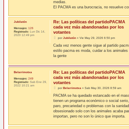
medias.
El PACMA es una burocracia, no resuelve co
Re: Las políticas del partidoPACMA
Jubilatón
cada vez más abandonadas por los
Mensajes:
126
votantes
Registrado:
Lun Dic 14,
2020 12:49 pm
M
por
Jubilatón
»
Vie May 29, 2026 6:50 pm
e
n
Cada vez menos gente sigue al partido pacm
s
estilo pacma es moda, cuidar a los animales 
a
j
la gente
e
Re: Las políticas del partidoPACMA
Belarrimotxa
cada vez más abandonadas por los
Mensajes:
249
votantes
Registrado:
Sab Ene 29,
2022 10:21 am
M
por
Belarrimotxa
»
Sab May 30, 2026 8:59 am
e
n
PACMA se ha quedado estancado en el masco
s
tienen un programa económico o social serio
a
j
paro, precariedad o problemas con la sanidad
e
obsesionado solo con los animales acaba par
importan, pero no son lo único que importa.