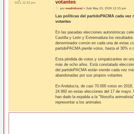
votantes
2021 11:52 pm
M
por
madridrural
»
Sab May 23, 2026 12:15 pm
e
n
Las políticas del partidoPACMA cada vez
s
votantes
a
j
e
En las pasadas elecciones autonómicas cele
Castilla y León y Extremadura los resultados
denominador común en cada una de estas cu
partidoPACMA pierde votos, hasta el 30% o 
Esta pérdida de votos y simpatizantes en un
más de ocho años. Está constatado elección t
del partidoPACMA están siendo cada vez más
abandonadas por sus propios votantes.
En Andalucía, de casi 70.000 votos en 2018
24.992 en estas elecciones del 17 de mayo. 
han dado la espalda a la "filosofía animalista
representar a los animales.