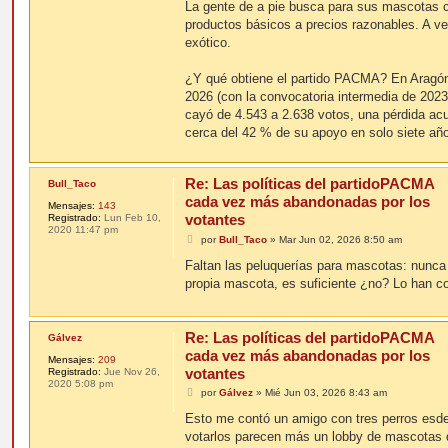
La gente de a pie busca para sus mascotas c
productos básicos a precios razonables. A v
exótico.
¿Y qué obtiene el partido PACMA? En Aragón,
2026 (con la convocatoria intermedia de 202
cayó de 4.543 a 2.638 votos, una pérdida ac
cerca del 42 % de su apoyo en solo siete año
Re: Las políticas del partidoPACMA
Bull_Taco
cada vez más abandonadas por los
Mensajes:
143
votantes
Registrado:
Lun Feb 10,
2020 11:47 pm
M
por
Bull_Taco
»
Mar Jun 02, 2026 8:50 am
e
n
Faltan las peluquerías para mascotas: nunca l
s
propia mascota, es suficiente ¿no? Lo han co
a
j
e
Re: Las políticas del partidoPACMA
Gálvez
cada vez más abandonadas por los
Mensajes:
209
votantes
Registrado:
Jue Nov 26,
2020 5:08 pm
M
por
Gálvez
»
Mié Jun 03, 2026 8:43 am
e
n
Esto me contó un amigo con tres perros esd
s
votarlos parecen más un lobby de mascotas q
a