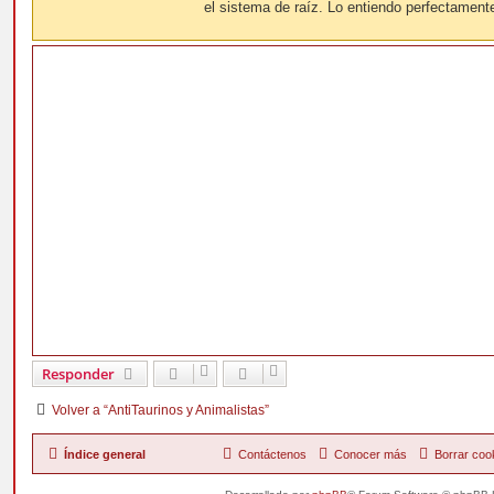
j
el sistema de raíz. Lo entiendo perfectament
e
Responder
Volver a “AntiTaurinos y Animalistas”
Índice general
Contáctenos
Conocer más
Borrar coo