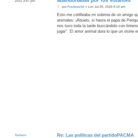
abandonadas por los votantes
2022 3:47 pm
M
por
Frantouché
»
Lun Jul 06, 2026 8:10 am
e
n
Esto me cotilleaba mi sobrina de un amigo q
s
animales: ¡Abuelo, si hasta el papá de Periq
a
j
nos tuvo toda la tarde buscándolo con linterna
e
jugar". El amor animal dura lo que un storie 
Re: Las políticas del partidoPACMA
Torilero