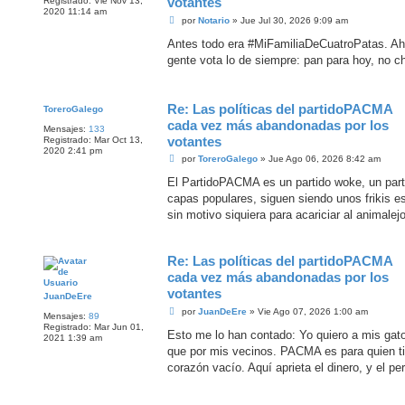
votantes
Registrado:
Vie Nov 13,
2020 11:14 am
M
por
Notario
»
Jue Jul 30, 2026 9:09 am
e
n
Antes todo era #MiFamiliaDeCuatroPatas. Ah
s
gente vota lo de siempre: pan para hoy, no 
a
j
e
Re: Las políticas del partidoPACMA
ToreroGalego
cada vez más abandonadas por los
Mensajes:
133
votantes
Registrado:
Mar Oct 13,
2020 2:41 pm
M
por
ToreroGalego
»
Jue Ago 06, 2026 8:42 am
e
n
El PartidoPACMA es un partido woke, un part
s
capas populares, siguen siendo unos frikis e
a
j
sin motivo siquiera para acariciar al animalejo
e
Re: Las políticas del partidoPACMA
cada vez más abandonadas por los
votantes
JuanDeEre
M
por
JuanDeEre
»
Vie Ago 07, 2026 1:00 am
Mensajes:
89
e
Registrado:
Mar Jun 01,
n
Esto me lo han contado: Yo quiero a mis gato
2021 1:39 am
s
que por mis vecinos. PACMA es para quien tiene
a
j
corazón vacío. Aquí aprieta el dinero, y el p
e