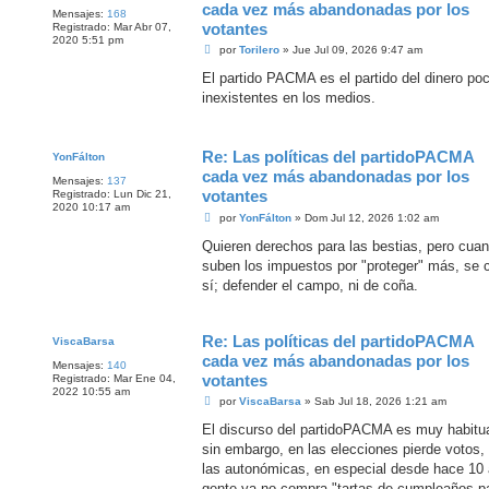
cada vez más abandonadas por los
Mensajes:
168
votantes
Registrado:
Mar Abr 07,
2020 5:51 pm
M
por
Torilero
»
Jue Jul 09, 2026 9:47 am
e
n
El partido PACMA es el partido del dinero poc
s
inexistentes en los medios.
a
j
e
Re: Las políticas del partidoPACMA
YonFálton
cada vez más abandonadas por los
Mensajes:
137
votantes
Registrado:
Lun Dic 21,
2020 10:17 am
M
por
YonFálton
»
Dom Jul 12, 2026 1:02 am
e
n
Quieren derechos para las bestias, pero cuan
s
suben los impuestos por "proteger" más, se ca
a
j
sí; defender el campo, ni de coña.
e
Re: Las políticas del partidoPACMA
ViscaBarsa
cada vez más abandonadas por los
Mensajes:
140
votantes
Registrado:
Mar Ene 04,
2022 10:55 am
M
por
ViscaBarsa
»
Sab Jul 18, 2026 1:21 am
e
n
El discurso del partidoPACMA es muy habitua
s
sin embargo, en las elecciones pierde votos,
a
j
las autonómicas, en especial desde hace 10 
e
gente ya no compra "tartas de cumpleaños p