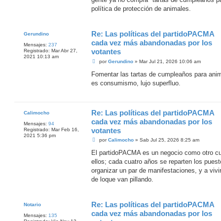
política de protección de animales.
Re: Las políticas del partidoPACMA
Gerundino
cada vez más abandonadas por los
Mensajes:
237
votantes
Registrado:
Mar Abr 27,
2021 10:13 am
M
por
Gerundino
»
Mar Jul 21, 2026 10:06 am
e
n
Fomentar las tartas de cumpleaños para ani
s
es consumismo, lujo superfluo.
a
j
e
Re: Las políticas del partidoPACMA
Calimocho
cada vez más abandonadas por los
Mensajes:
94
votantes
Registrado:
Mar Feb 16,
2021 5:36 pm
M
por
Calimocho
»
Sab Jul 25, 2026 8:25 am
e
n
El partidoPACMA es un negocio como otro cua
s
ellos; cada cuatro años se reparten los puesto
a
j
organizar un par de manifestaciones, y a vivi
e
de loque van pillando.
Re: Las políticas del partidoPACMA
Notario
cada vez más abandonadas por los
Mensajes:
135