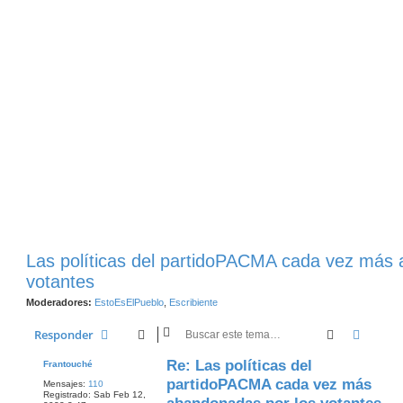
Las políticas del partidoPACMA cada vez más
votantes
Moderadores:
EstoEsElPueblo
,
Escribiente
Buscar
Búsqu
Responder
Re: Las políticas del
Frantouché
partidoPACMA cada vez más
Mensajes:
110
Registrado:
Sab Feb 12,