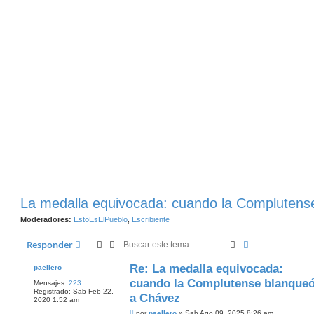
La medalla equivocada: cuando la Complutens
Moderadores:
EstoEsElPueblo
,
Escribiente
Buscar
Búsqueda Ava
Responder
Re: La medalla equivocada:
paellero
cuando la Complutense blanque
Mensajes:
223
Registrado:
Sab Feb 22,
a Chávez
2020 1:52 am
M
por
paellero
»
Sab Ago 09, 2025 8:26 am