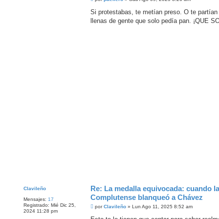
e
n
Si protestabas, te metían preso. O te partían
s
llenas de gente que solo pedía pan. ¡QUE 
a
j
e
Re: La medalla equivocada: cuando l
Clavileño
Complutense blanqueó a Chávez
Mensajes:
17
Registrado:
Mié Dic 25,
M
por
Clavileño
»
Lun Ago 11, 2025 8:52 am
2024 11:28 pm
e
n