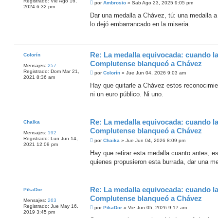
Registrado:
Vie Ago 16,
M
por
Ambrosio
»
Sab Ago 23, 2025 9:05 pm
2024 6:32 pm
e
n
Dar una medalla a Chávez, tú: una medalla a 
s
lo dejó embarrancado en la miseria.
a
j
e
Re: La medalla equivocada: cuando l
Colorín
Complutense blanqueó a Chávez
Mensajes:
257
Registrado:
Dom Mar 21,
M
por
Colorín
»
Jue Jun 04, 2026 9:03 am
2021 8:36 am
e
n
Hay que quitarle a Chávez estos reconocimie
s
ni un euro público. Ni uno.
a
j
e
Re: La medalla equivocada: cuando l
Chaika
Complutense blanqueó a Chávez
Mensajes:
192
Registrado:
Lun Jun 14,
M
por
Chaika
»
Jue Jun 04, 2026 8:09 pm
2021 12:09 pm
e
n
Hay que retirar esta medalla cuanto antes, es
s
quienes propusieron esta burrada, dar una med
a
j
e
Re: La medalla equivocada: cuando l
PikaDor
Complutense blanqueó a Chávez
Mensajes:
263
Registrado:
Jue May 16,
M
por
PikaDor
»
Vie Jun 05, 2026 9:17 am
2019 3:45 pm
e