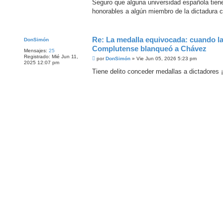
n
Seguro que alguna universidad española tie
s
honorables a algún miembro de la dictadura c
a
j
e
Re: La medalla equivocada: cuando l
DonSimón
Complutense blanqueó a Chávez
Mensajes:
25
Registrado:
Mié Jun 11,
M
por
DonSimón
»
Vie Jun 05, 2026 5:23 pm
2025 12:07 pm
e
n
Tiene delito conceder medallas a dictadores ¡
s
a
j
e