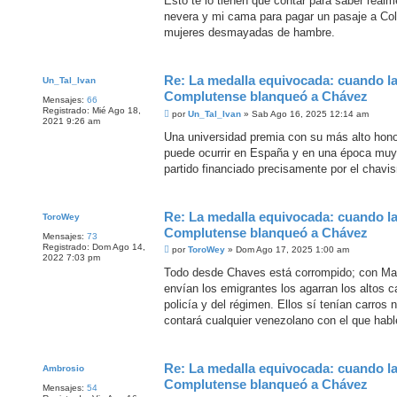
Esto te lo tienen que contar para saber real
s
nevera y mi cama para pagar un pasaje a Colo
a
j
mujeres desmayadas de hambre.
e
Re: La medalla equivocada: cuando l
Un_Tal_Ivan
Complutense blanqueó a Chávez
Mensajes:
66
Registrado:
Mié Ago 18,
M
por
Un_Tal_Ivan
»
Sab Ago 16, 2025 12:14 am
2021 9:26 am
e
n
Una universidad premia con su más alto hono
s
puede ocurrir en España y en una época mu
a
j
partido financiado precisamente por el chavi
e
Re: La medalla equivocada: cuando l
ToroWey
Complutense blanqueó a Chávez
Mensajes:
73
Registrado:
Dom Ago 14,
M
por
ToroWey
»
Dom Ago 17, 2025 1:00 am
2022 7:03 pm
e
n
Todo desde Chaves está corrompido; con Ma
s
envían los emigrantes los agarran los altos ca
a
j
policía y del régimen. Ellos sí tenían carros
e
contará cualquier venezolano con el que habl
Re: La medalla equivocada: cuando l
Ambrosio
Complutense blanqueó a Chávez
Mensajes:
54