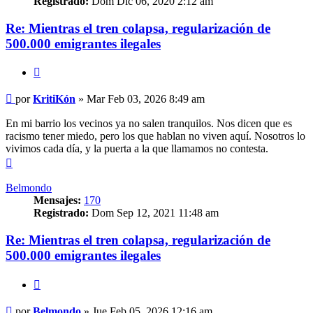
Registrado:
Dom Dic 06, 2020 2:12 am
Re: Mientras el tren colapsa, regularización de
500.000 emigrantes ilegales
Citar
Mensaje
por
KritiKón
»
Mar Feb 03, 2026 8:49 am
En mi barrio los vecinos ya no salen tranquilos. Nos dicen que es
racismo tener miedo, pero los que hablan no viven aquí. Nosotros lo
vivimos cada día, y la puerta a la que llamamos no contesta.
Arriba
Belmondo
Mensajes:
170
Registrado:
Dom Sep 12, 2021 11:48 am
Re: Mientras el tren colapsa, regularización de
500.000 emigrantes ilegales
Citar
Mensaje
por
Belmondo
»
Jue Feb 05, 2026 12:16 am