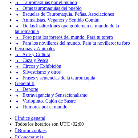
↳ Tauromaquias por el mundo
↳ Otras tauromaquias del pueblo
↳ Escuelas de Tauromaquia. Peñas. Asociaciones
↳ Animalistas, Veganos y Sentido Común
↳ De las instituciones que gobiernan el mundo de la
tauromaquia
↳ Foro para los toreros del mundo. Para tu torero
↳ Para los novilleros del mundo. Para tu novillero: tu foro
Personas y Animales
↳ Arte y Cultura
↳ Caza y Pesca
↳ Circos y Exhibición
↳ Silvestrismo y otros
↳ Frases y sentencias de la tauromaquia
General II
↳ Deporte
↳ Extravagancia y Sensacionalismo
↳ Variopinto. Cajón de Sastre
↳ Humores por el mundo
Índice general
Todos los horarios son
UTC+02:00
Borrar cookies
Conocer más