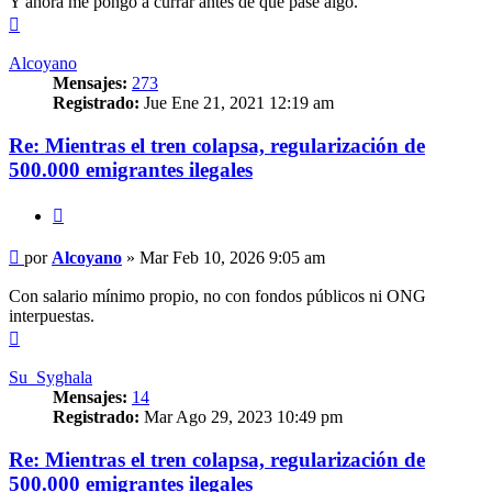
Y ahora me pongo a currar antes de que pase algo.
Arriba
Alcoyano
Mensajes:
273
Registrado:
Jue Ene 21, 2021 12:19 am
Re: Mientras el tren colapsa, regularización de
500.000 emigrantes ilegales
Citar
Mensaje
por
Alcoyano
»
Mar Feb 10, 2026 9:05 am
Con salario mínimo propio, no con fondos públicos ni ONG
interpuestas.
Arriba
Su_Syghala
Mensajes:
14
Registrado:
Mar Ago 29, 2023 10:49 pm
Re: Mientras el tren colapsa, regularización de
500.000 emigrantes ilegales