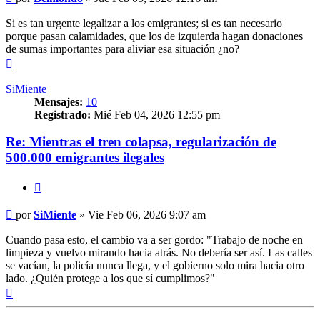
Si es tan urgente legalizar a los emigrantes; si es tan necesario
porque pasan calamidades, que los de izquierda hagan donaciones
de sumas importantes para aliviar esa situación ¿no?
Arriba
SiMiente
Mensajes:
10
Registrado:
Mié Feb 04, 2026 12:55 pm
Re: Mientras el tren colapsa, regularización de
500.000 emigrantes ilegales
Citar
Mensaje
por
SiMiente
»
Vie Feb 06, 2026 9:07 am
Cuando pasa esto, el cambio va a ser gordo: "Trabajo de noche en
limpieza y vuelvo mirando hacia atrás. No debería ser así. Las calles
se vacían, la policía nunca llega, y el gobierno solo mira hacia otro
lado. ¿Quién protege a los que sí cumplimos?"
Arriba