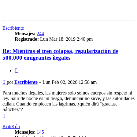
Escribiente
Mensajes:
244
Registrado:
Lun Mar 18, 2019 2:40 pm
Re: Mientras el tren colapsa, regularización de
500.000 emigrantes ilegales
Citar
Mensaje
por
Escribiente
»
Lun Feb 02, 2026 12:58 am
Para muchos ilegales, las mujeres solo somos cuerpos sin respeto ni
ley. Salir de noche es un riesgo, denunciar no sirve, y las autoridades
callan. Cuando empiecen las lágrimas, ¿quién dirá “gracias,
Sánchez”?
Arriba
KritiKón
Mensajes:
145