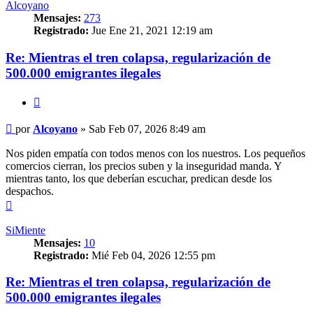
Alcoyano
Mensajes:
273
Registrado:
Jue Ene 21, 2021 12:19 am
Re: Mientras el tren colapsa, regularización de
500.000 emigrantes ilegales
Citar
Mensaje
por
Alcoyano
»
Sab Feb 07, 2026 8:49 am
Nos piden empatía con todos menos con los nuestros. Los pequeños
comercios cierran, los precios suben y la inseguridad manda. Y
mientras tanto, los que deberían escuchar, predican desde los
despachos.
Arriba
SiMiente
Mensajes:
10
Registrado:
Mié Feb 04, 2026 12:55 pm
Re: Mientras el tren colapsa, regularización de
500.000 emigrantes ilegales