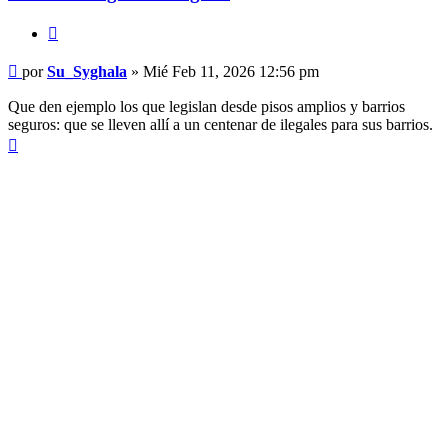
Citar
Mensaje
por
Su_Syghala
»
Mié Feb 11, 2026 12:56 pm
Que den ejemplo los que legislan desde pisos amplios y barrios
seguros: que se lleven allí a un centenar de ilegales para sus barrios.
Arriba