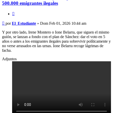
500.000 emigrantes ilegales
Citar
Mensaje
por
El_Estudiante
»
Dom Feb 01, 2026 10:44 am
Y por otro lado, Irene Montero o Ione Belarra, que siguen el mismo
guión, se lanzan a fondo con el plan de Sánchez: dar el voto en 5
años o antes a los emigrantes ilegales para sobrevivir políticamente y
no verse arrasados en las urnas. Ione Belarra recoge lágrimas de
facha.
Adjuntos