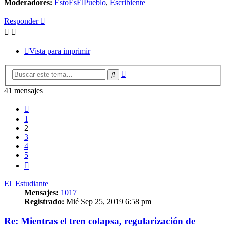
Moderadores:
EstoEsElPueblo
,
Escribiente
Responder
Vista para imprimir
Búsqueda
Buscar
avanzada
41 mensajes
Anterior
1
2
3
4
5
Siguiente
El_Estudiante
Mensajes:
1017
Registrado:
Mié Sep 25, 2019 6:58 pm
Re: Mientras el tren colapsa, regularización de