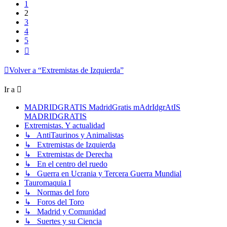
1
2
3
4
5
Siguiente
Volver a “Extremistas de Izquierda”
Ir a
MADRIDGRATIS MadridGratis mAdrIdgrAtIS
MADRIDGRATIS
Extremistas. Y actualidad
↳ AntiTaurinos y Animalistas
↳ Extremistas de Izquierda
↳ Extremistas de Derecha
↳ En el centro del ruedo
↳ Guerra en Ucrania y Tercera Guerra Mundial
Tauromaquia I
↳ Normas del foro
↳ Foros del Toro
↳ Madrid y Comunidad
↳ Suertes y su Ciencia