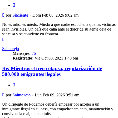
Citar
Mensaje
por
SiMiente
»
Dom Feb 08, 2026 9:02 am
No es odio, es miedo. Miedo a que nadie escuche, a que las víctimas
sean invisibles. Un país que calla ante el dolor de su gente deja de
ser casa y se convierte en frontera.
Arriba
Salmorejo
Mensajes:
76
Registrado:
Vie Oct 08, 2021 1:40 pm
Re: Mientras el tren colapsa, regularización de
500.000 emigrantes ilegales
Citar
Mensaje
por
Salmorejo
»
Lun Feb 09, 2026 9:51 am
Un dirigente de Podemos debería empezar por acoger a un
inmigrante ilegal en su casa, con empadronamiento, manutención y
convivencia real, no con tuits.