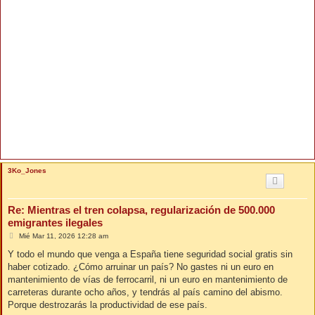
3Ko_Jones
Re: Mientras el tren colapsa, regularización de 500.000
emigrantes ilegales
M
Mié Mar 11, 2026 12:28 am
e
n
Y todo el mundo que venga a España tiene seguridad social gratis sin
s
haber cotizado. ¿Cómo arruinar un país? No gastes ni un euro en
a
j
mantenimiento de vías de ferrocarril, ni un euro en mantenimiento de
e
carreteras durante ocho años, y tendrás al país camino del abismo.
Porque destrozarás la productividad de ese país.