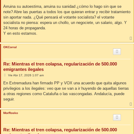
Arruina su autoestima, arruina su sanidad ¿cómo lo hago sin que se
note? Abre las puertas a todos los que quieran entrar y recibir tratamiento
sin aportar nada. ¿Qué pensará el votante socialista? el votante
socialista no piensa: espera un chollo, un negociete, un salario, algo. Y
24 horas de propaganda.
Y en esto estamos.
OKCorral
Re: Mientras el tren colapsa, regularización de 500.000
emigrantes ilegales
M
Vie Abr 17, 2026 1:07 am
e
n
En Extremadura han firmado PP y VOX una acuerdo que quita algunos
s
privilegios a los ilegales: veo que se van a ir huyendo de aquellas tierras
a
j
a otras regiones como Cataluña o las vascongadas. Andalucía, puede
e
seguir.
MorRosko
Re: Mientras el tren colapsa, regularización de 500.000