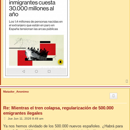
Matador_Anonimo
Re: Mientras el tren colapsa, regularización de 500.000
emigrantes ilegales
M
Jue Jun 11, 2026 8:49 am
e
n
Ya nos hemos olvidado de los 500.000 nuevos españoles. ¿Habrá para
s