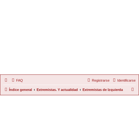
FAQ
Registrarse
Identificarse
B
Índice general
Extremistas. Y actualidad
Extremistas de Izquierda
u
s
c
a
r