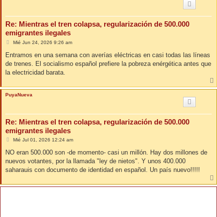
Re: Mientras el tren colapsa, regularización de 500.000
emigrantes ilegales
M
Mié Jun 24, 2026 9:26 am
e
n
Entramos en una semana con averías eléctricas en casi todas las líneas
s
de trenes. El socialismo español prefiere la pobreza enérgética antes que
a
j
la electricidad barata.
e
PuyaNueva
Re: Mientras el tren colapsa, regularización de 500.000
emigrantes ilegales
M
Mié Jul 01, 2026 12:24 am
e
n
NO eran 500.000 son -de momento- casi un millón. Hay dos millones de
s
nuevos votantes, por la llamada "ley de nietos". Y unos 400.000
a
j
saharauis con documento de identidad en español. Un país nuevo!!!!!
e