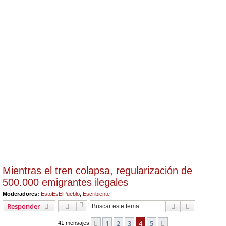
Mientras el tren colapsa, regularización de
500.000 emigrantes ilegales
Moderadores:
EstoEsElPueblo
,
Escribiente
Buscar
Búsqueda 
Responder
1
2
3
4
5
Anterior
Siguiente
41 mensajes