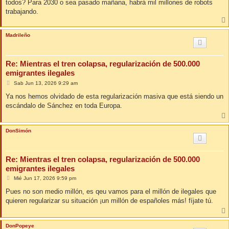
todos? Para 2030 o sea pasado mañana, habrá mil millones de robots
a
j
trabajando.
e
Madrileño
Re: Mientras el tren colapsa, regularización de 500.000
emigrantes ilegales
M
Sab Jun 13, 2026 9:29 am
e
n
Ya nos hemos olvidado de esta regularización masiva que está siendo un
s
escándalo de Sánchez en toda Europa.
a
j
e
DonSimón
Re: Mientras el tren colapsa, regularización de 500.000
emigrantes ilegales
M
Mié Jun 17, 2026 9:59 pm
e
n
Pues no son medio millón, es qeu vamos para el millón de ilegales que
s
quieren regularizar su situación ¡un millón de españoles más! fíjate tú.
a
j
e
DonPopeye