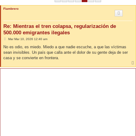
Fiambrero
Re: Mientras el tren colapsa, regularización de
500.000 emigrantes ilegales
M
Mar Mar 10, 2026 12:40 am
e
n
No es odio, es miedo. Miedo a que nadie escuche, a que las víctimas
s
sean invisibles. Un país que calla ante el dolor de su gente deja de ser
a
j
casa y se convierte en frontera.
e