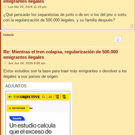
emigrantes ilegales
M
Lun Abr 20, 2026 11:16 pm
e
n
¿Qué pensarán los separatistas de junts o de erc o los del pnv o sortu
s
con la regularización de 500.000 ilegales, y su familia después?
a
j
e
Colorín
Re: Mientras el tren colapsa, regularización de 500.000
emigrantes ilegales
M
Jue Jun 04, 2026 9:06 am
e
n
Estos estudios son la base para traer más emigrantes o devolver a los
s
ilegales a sus países de origen.
a
j
e
ADJUNTOS