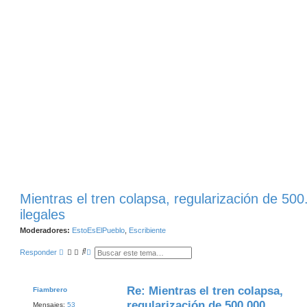
Mientras el tren colapsa, regularización de 50
ilegales
Moderadores:
EstoEsElPueblo
,
Escribiente
B
B
Responder
u
Ú
s
S
c
Q
a
U
Re: Mientras el tren colapsa,
Fiambrero
r
E
D
regularización de 500.000
Mensajes:
53