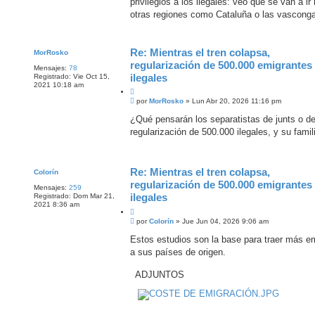
privilegios a los ilegales: veo que se van a ir
r
a
j
otras regiones como Cataluña o las vasconga
e
Re: Mientras el tren colapsa,
MorRosko
regularización de 500.000 emigrantes
Mensajes:
78
ilegales
Registrado:
Vie Oct 15,
2021 10:18 am
C
M
i
por
MorRosko
»
Lun Abr 20, 2026 11:16 pm
e
t
n
¿Qué pensarán los separatistas de junts o de 
a
s
regularización de 500.000 ilegales, y su fami
r
a
j
e
Re: Mientras el tren colapsa,
Colorín
regularización de 500.000 emigrantes
Mensajes:
259
ilegales
Registrado:
Dom Mar 21,
2021 8:36 am
C
M
i
por
Colorín
»
Jue Jun 04, 2026 9:06 am
e
t
n
Estos estudios son la base para traer más em
a
s
a sus países de origen.
r
a
j
e
ADJUNTOS