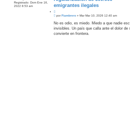
A
Registrado:
Dom Ene 16,
A
emigrantes ilegales
2022 8:53 am
V
A
C
N
M
i
por
Fiambrero
»
Mar Mar 10, 2026 12:40 am
Z
e
t
A
n
No es odio, es miedo. Miedo a que nadie esc
a
D
s
invisibles. Un país que calla ante el dolor de
r
A
a
j
convierte en frontera.
e