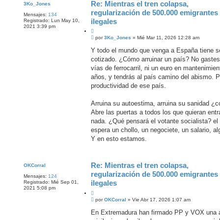
Re: Mientras el tren colapsa,
3Ko_Jones
regularización de 500.000 emigrantes
Mensajes:
134
ilegales
Registrado:
Lun May 10,
2021 3:39 pm
C
M
i
por
3Ko_Jones
»
Mié Mar 11, 2026 12:28 am
e
t
n
Y todo el mundo que venga a España tiene seg
a
s
cotizado. ¿Cómo arruinar un país? No gastes
r
a
j
vías de ferrocarril, ni un euro en mantenimie
e
años, y tendrás al país camino del abismo. P
productividad de ese país.
Arruina su autoestima, arruina su sanidad ¿
Abre las puertas a todos los que quieran entra
nada. ¿Qué pensará el votante socialista? el 
espera un chollo, un negociete, un salario, a
Y en esto estamos.
Re: Mientras el tren colapsa,
OKCorral
regularización de 500.000 emigrantes
Mensajes:
124
ilegales
Registrado:
Mié Sep 01,
2021 5:08 pm
C
M
i
por
OKCorral
»
Vie Abr 17, 2026 1:07 am
e
t
n
En Extremadura han firmado PP y VOX una a
a
s