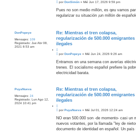
M
i
por
DonSimón
»
Mié Jun 17, 2026 9:59 pm
e
t
n
Pues no son medio millón, es qeu vamos para 
a
s
regularizar su situación ¡un millón de español
r
a
j
e
Re: Mientras el tren colapsa,
DonPopeye
regularización de 500.000 emigrantes
Mensajes:
109
ilegales
Registrado:
Jue Abr 08,
2021 8:53 am
C
M
i
por
DonPopeye
»
Mié Jun 24, 2026 9:26 am
e
t
n
Entramos en una semana con averías eléctric
a
s
trenes. El socialismo español prefiere la pob
r
a
j
electricidad barata.
e
Re: Mientras el tren colapsa,
PuyaNueva
regularización de 500.000 emigrantes
Mensajes:
24
ilegales
Registrado:
Lun Ago 12,
2024 10:41 pm
C
M
i
por
PuyaNueva
»
Mié Jul 01, 2026 12:24 am
e
t
n
NO eran 500.000 son -de momento- casi un m
a
s
nuevos votantes, por la llamada "ley de niet
r
a
j
documento de identidad en español. Un país n
e