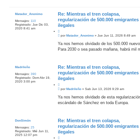
Re: Mientras el tren colapsa,
Matador_Anonimo
regularización de 500.000 emigrantes
Mensajes:
110
ilegales
Registrado:
Jue Dic 03,
2020 8:41 am
C
M
i
por
Matador_Anonimo
»
Jue Jun 11, 2026 8:49 am
e
t
n
Ya nos hemos olvidado de los 500.000 nuevo
a
s
Para 2030 o sea pasado mañana, habrá mil mi
r
a
j
e
Re: Mientras el tren colapsa,
Madrileño
regularización de 500.000 emigrantes
Mensajes:
390
ilegales
Registrado:
Dom Abr 19,
2020 3:00 pm
C
M
i
por
Madrileño
»
Sab Jun 13, 2026 9:29 am
e
t
n
Ya nos hemos olvidado de esta regularizació
a
s
escándalo de Sánchez en toda Europa.
r
a
j
e
Re: Mientras el tren colapsa,
DonSimón
regularización de 500.000 emigrantes
Mensajes:
25
ilegales
Registrado:
Mié Jun 11,
2025 12:07 pm
C