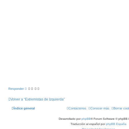
Responder
Volver a “Extremistas de Izquierda”
Índice general
Contáctenos
Conocer más
Borrar coo
Desarrollado por
phpBB
® Forum Software © phpBB 
Traducción al español por
phpBB España