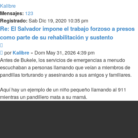
Kalibre
Mensajes:
123
Registrado:
Sab Dic 19, 2020 10:35 pm
Re: El Salvador impone el trabajo forzoso a presos
como parte de su rehabilitación y sustento
Citar
Mensaje
por
Kalibre
»
Dom May 31, 2026 4:39 pm
Antes de Bukele, los servicios de emergencias a menudo
escuchaban a personas llamando que veían a miembros de
pandillas torturando y asesinando a sus amigos y familiares.
Aquí hay un ejemplo de un niño pequeño llamando al 911
mientras un pandillero mata a su mamá.