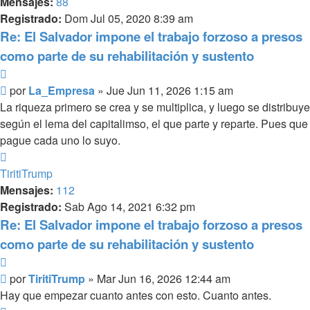
Mensajes:
88
Registrado:
Dom Jul 05, 2020 8:39 am
Re: El Salvador impone el trabajo forzoso a presos
como parte de su rehabilitación y sustento
Citar
Mensaje
por
La_Empresa
»
Jue Jun 11, 2026 1:15 am
La riqueza primero se crea y se multiplica, y luego se distribuye
según el lema del capitalimso, el que parte y reparte. Pues que
pague cada uno lo suyo.
Arriba
TiritiTrump
Mensajes:
112
Registrado:
Sab Ago 14, 2021 6:32 pm
Re: El Salvador impone el trabajo forzoso a presos
como parte de su rehabilitación y sustento
Citar
Mensaje
por
TiritiTrump
»
Mar Jun 16, 2026 12:44 am
Hay que empezar cuanto antes con esto. Cuanto antes.