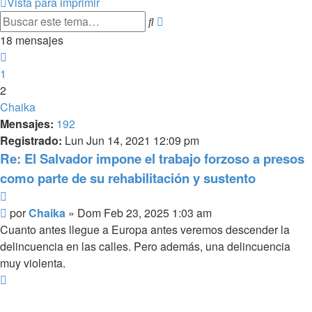
Vista para imprimir
Búsqueda
Buscar
avanzada
18 mensajes
Anterior
1
2
Chaika
Mensajes:
192
Registrado:
Lun Jun 14, 2021 12:09 pm
Re: El Salvador impone el trabajo forzoso a presos
como parte de su rehabilitación y sustento
Citar
Mensaje
por
Chaika
»
Dom Feb 23, 2025 1:03 am
Cuanto antes llegue a Europa antes veremos descender la
delincuencia en las calles. Pero además, una delincuencia
muy violenta.
Arriba