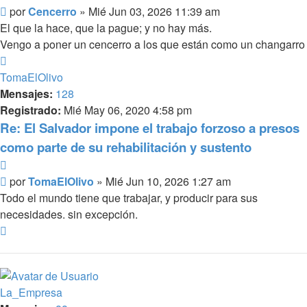
Mensaje
por
Cencerro
»
Mié Jun 03, 2026 11:39 am
El que la hace, que la pague; y no hay más.
Vengo a poner un cencerro a los que están como un changarro
Arriba
TomaElOlivo
Mensajes:
128
Registrado:
Mié May 06, 2020 4:58 pm
Re: El Salvador impone el trabajo forzoso a presos
como parte de su rehabilitación y sustento
Citar
Mensaje
por
TomaElOlivo
»
Mié Jun 10, 2026 1:27 am
Todo el mundo tiene que trabajar, y producir para sus
necesidades. sin excepción.
Arriba
La_Empresa