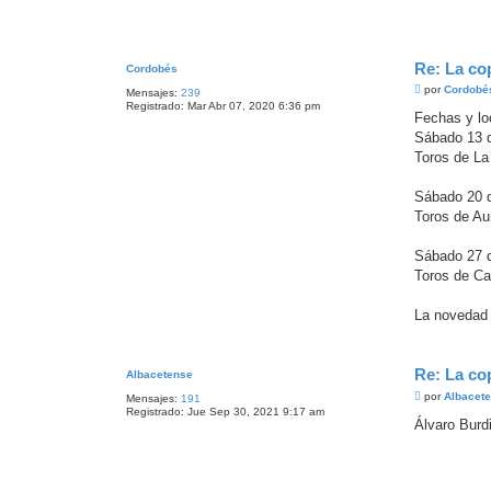
a
j
e
Re: La co
Cordobés
M
por
Cordobé
Mensajes:
239
e
Registrado:
Mar Abr 07, 2020 6:36 pm
n
Fechas y lo
s
Sábado 13 d
a
j
Toros de La
e
Sábado 20 d
Toros de Au
Sábado 27 d
Toros de Cas
La novedad 
Re: La co
Albacetense
M
por
Albacet
Mensajes:
191
e
Registrado:
Jue Sep 30, 2021 9:17 am
n
Álvaro Burd
s
a
j
e