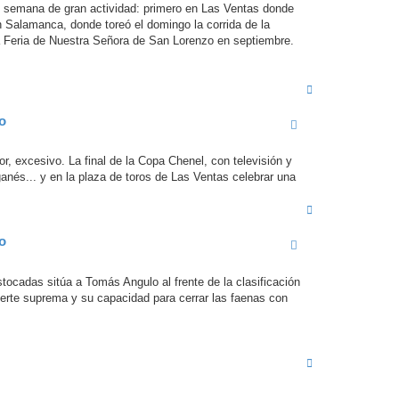
de semana de gran actividad: primero en Las Ventas donde
n Salamanca, donde toreó el domingo la corrida de la
ma Feria de Nuestra Señora de San Lorenzo en septiembre.
A
r
r
fo
i
b
a
, excesivo. La final de la Copa Chenel, con televisión y
ganés... y en la plaza de toros de Las Ventas celebrar una
A
r
r
fo
i
b
a
tocadas sitúa a Tomás Angulo al frente de la clasificación
erte suprema y su capacidad para cerrar las faenas con
A
r
r
i