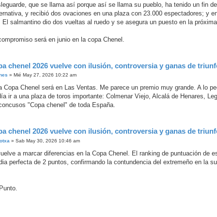
leguarde, que se llama así porque así se llama su pueblo, ha tenido un fin 
ternativa, y recibió dos ovaciones en una plaza con 23.000 espectadores; y e
. El salmantino dio dos vueltas al ruedo y se asegura un puesto en la próxi
compromiso será en junio en la copa Chenel.
pa chenel 2026 vuelve con ilusión, controversia y ganas de triun
nes
»
Mié May 27, 2026 10:22 am
 la Copa Chenel será en Las Ventas. Me parece un premio muy grande. A lo peor
día ir a una plaza de toros importante: Colmenar Viejo, Alcalá de Henares, Le
s concusos "Copa chenel" de toda España.
pa chenel 2026 vuelve con ilusión, controversia y ganas de triun
otxa
»
Sab May 30, 2026 10:46 am
uelve a marcar diferencias en la Copa Chenel. El ranking de puntuación de es
ia perfecta de 2 puntos, confirmando la contundencia del extremeño en la su
Punto.