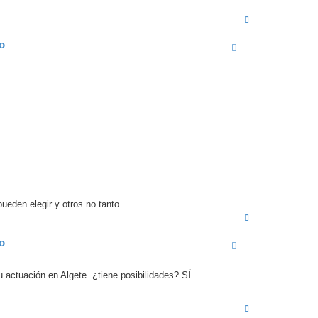
A
r
r
fo
i
b
a
eden elegir y otros no tanto.
A
r
r
fo
i
b
a
 actuación en Algete. ¿tiene posibilidades? SÍ
A
r