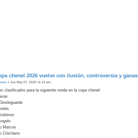
opa chenel 2026 vuelve con ilusión, controversia y ganas
metro
»
Jue May 07, 2026 11:14 am
s clasificados para la siguiente ronda en la copa chenel
avas
Diosleguarde
ortés
utiérrez
ngulo
ro Marcos
o Chicharro