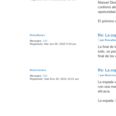
n
Manuel Dios
s
confirmó al
a
j
oportunidad
e
El próximo 
Re: La co
RomaNones
M
por
RomaNo
Mensajes:
145
e
Registrado:
Mar Jun 09, 2020 5:34 pm
n
La final de
s
todo, se po
a
j
final de lo
e
Re: La co
Belarrimotxa
M
por
Belarrim
Mensajes:
249
e
Registrado:
Sab Ene 29, 2022 10:21 am
n
La espada v
s
con una med
a
j
eficacia.
e
La espada. 