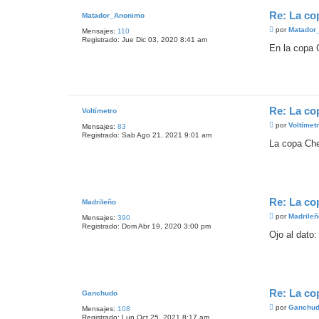
Re: La co
Matador_Anonimo
M
por
Matador
Mensajes:
110
e
Registrado:
Jue Dic 03, 2020 8:41 am
n
En la copa 
s
a
j
e
Re: La co
Voltímetro
M
por
Voltímet
Mensajes:
83
e
Registrado:
Sab Ago 21, 2021 9:01 am
n
La copa Che
s
a
j
e
Re: La co
Madrileño
M
por
Madrileñ
Mensajes:
390
e
Registrado:
Dom Abr 19, 2020 3:00 pm
n
Ojo al dato
s
a
j
e
Re: La co
Ganchudo
M
por
Ganchu
Mensajes:
108
e
Registrado:
Lun Oct 25, 2021 8:17 am