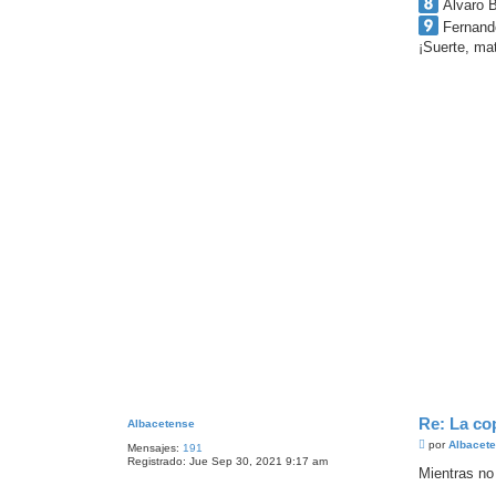
Álvaro B
Fernand
¡Suerte, ma
Re: La co
Albacetense
M
por
Albacet
Mensajes:
191
e
Registrado:
Jue Sep 30, 2021 9:17 am
n
Mientras no 
s