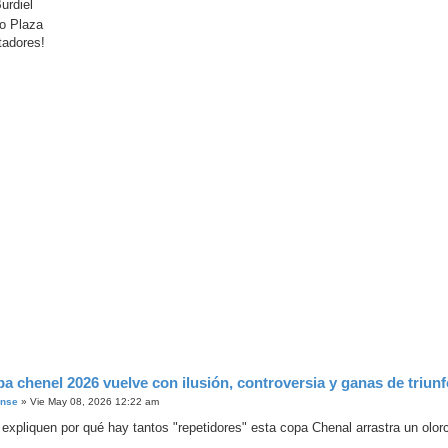
urdiel
o Plaza
tadores!
pa chenel 2026 vuelve con ilusión, controversia y ganas de triun
ense
»
Vie May 08, 2026 12:22 am
expliquen por qué hay tantos "repetidores" esta copa Chenal arrastra un olorci