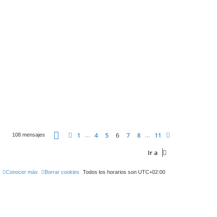
b
a
Página
6
de
11
1
4
5
6
7
8
11
Anterior
Siguiente
108 mensajes
…
…
Ir a
Conocer más
Borrar cookies
Todos los horarios son
UTC+02:00