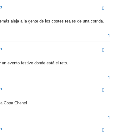
r
fo
i
b
a
más aleja a la gente de los costes reales de una corrida.
A
r
r
fo
i
b
a
un evento festivo donde está el reto.
A
r
r
fo
i
b
a
 la Copa Chenel
A
r
r
fo
i
b
a