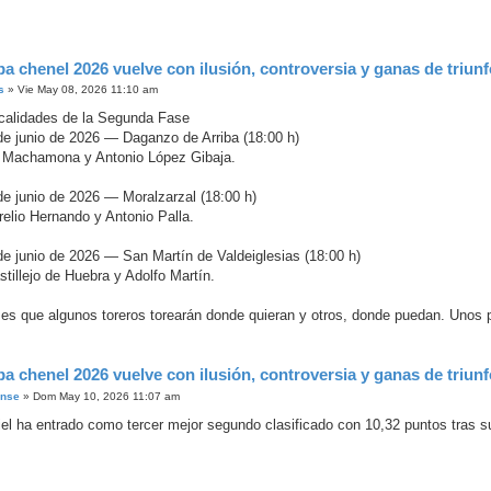
pa chenel 2026 vuelve con ilusión, controversia y ganas de triun
s
»
Vie May 08, 2026 11:10 am
calidades de la Segunda Fase
e junio de 2026 — Daganzo de Arriba (18:00 h)
 Machamona y Antonio López Gibaja.
e junio de 2026 — Moralzarzal (18:00 h)
relio Hernando y Antonio Palla.
e junio de 2026 — San Martín de Valdeiglesias (18:00 h)
tillejo de Huebra y Adolfo Martín.
es que algunos toreros torearán donde quieran y otros, donde puedan. Unos pu
pa chenel 2026 vuelve con ilusión, controversia y ganas de triun
ense
»
Dom May 10, 2026 11:07 am
iel ha entrado como tercer mejor segundo clasificado con 10,32 puntos tras su