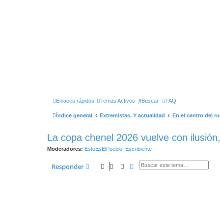
Enlaces rápidos
Temas Activos
Buscar
FAQ
Índice general
Extremistas. Y actualidad
En el centro del r
La copa chenel 2026 vuelve con ilusión,
Moderadores:
EstoEsElPueblo
,
Escribiente
Buscar
Búsqueda Avanzada
Responder