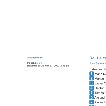
Re: La c
Aplausímetro
Mensajes:
96
M
por
Aplausí
Registrado:
Mié Mar 17, 2021 2:31 pm
e
n
Estos son lo
s
Mario N
a
j
Manuel 
e
Javier C
Héctor G
Tomás A
Alejand
Alejandr