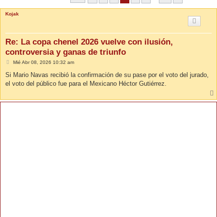
Kojak
Re: La copa chenel 2026 vuelve con ilusión,
controversia y ganas de triunfo
M
Mié Abr 08, 2026 10:32 am
e
n
Si Mario Navas recibió la confirmación de su pase por el voto del jurado,
s
el voto del público fue para el Mexicano Héctor Gutiérrez.
a
j
e