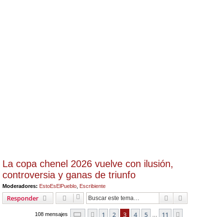
La copa chenel 2026 vuelve con ilusión,
controversia y ganas de triunfo
Moderadores:
EstoEsElPueblo
,
Escribiente
Buscar
Búsqueda 
Responder
Página
3
de
11
1
2
3
4
5
11
Anterior
Siguiente
108 mensajes
…