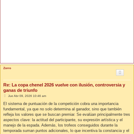
Zorro
Re: La copa chenel 2026 vuelve con ilusión, controversia y
ganas de triunfo
M
Jue Abr 09, 2026 10:46 am
e
n
El sistema de puntuación de la competición cobra una importancia
s
fundamental, ya que no solo determina al ganador, sino que también
a
j
refleja los valores que se buscan premiar. Se evalúan principalmente tres
e
aspectos clave: la actitud del participante, su expresión artística y el
manejo de la espada. Además, los trofeos conseguidos durante la
temporada suman puntos adicionales, lo que incentiva la constancia y el