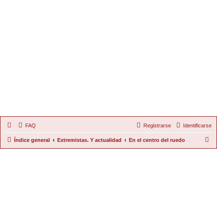
FAQ
Registrarse
Identificarse
B
Índice general
Extremistas. Y actualidad
En el centro del ruedo
u
s
c
a
r