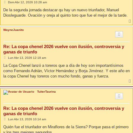
M
Dom Abr 12, 2026 10:28 am
e
n
De la segunda jornada destacar qu hay un nuevo triunfador, Manuel
s
Diosleguarde. Ovación y oreja al quinto toro que fue el mejor de la tarde.
a
j
e
WayneJuanito
Re: La copa chenel 2026 vuelve con ilusión, controversia y
ganas de triunfo
M
Lun Abr 13, 2026 12:18 am
e
n
La Copa Chenel lanzó a toreros que a día de hoy son importantísimos
s
como Fernando Adrián, Víctor Hernández y Borja Jiménez. Y este año en
a
j
la copa Chenel hay toreros con mucho fondo, ganas y fuerza.
e
TuiterTaurina
Re: La copa chenel 2026 vuelve con ilusión, controversia y
ganas de triunfo
M
Lun Abr 13, 2026 10:14 am
e
n
Quién fue el triunfador en Miraflores de la Sierra? Porque pasa el primero
s
y los tres mejores segundos.