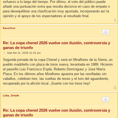
esfuerzo a lo largo del tiempo. Por último, el voto del público puede
añadir una puntuación extra que resulta decisiva en caso de empate o
para desequilibrar una clasificación muy ajustada, incorporando así la
opinión y el apoyo de los espectadores al resultado final.
KavaYero
Re: La copa chenel 2026 vuelve con ilusión, controversia y
ganas de triunfo
M
Sab Abr 11, 2026 11:10 am
e
n
Segunda jornada de la copa Chenel y será en Miraflores de la Sierra, un
s
pueblo madrileño con plaza de toros nueva, levantada en 1989. Hicieron
a
j
el paseíllo Luis Francisco Esplá, Roberto Domínguez y José María
e
Plaza. En los últimos años Miraflores apuesta por las novilladas sin
caballos, celebran tres, las sueltas de reses y el toro del aguardiente,
recuperado por la afición local. ¡Suerte con los toros hoy!
Lidia_Getafe
Re: La copa chenel 2026 vuelve con ilusión, controversia y
ganas de triunfo