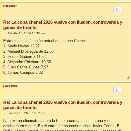
Kozeador
Re: La copa chenel 2026 vuelve con ilusión, controversia y
ganas de triunfo
M
Mié Abr 15, 2026 10:30 am
e
n
Esta es la clasificación actual de la copa Chenel
s
1. Mario Navas 12,97
a
j
2. Manuel Diosleguarde 12,68
e
3. Héctor Gutiérrez 11,52
4. Alejandro Chicharro 10,36
5. Juan Carlos Cubas 7,97
6. Tomás Campos 6,82
Paco1984
Re: La copa chenel 2026 vuelve con ilusión, controversia y
ganas de triunfo
M
Jue Abr 16, 2026 10:32 am
e
n
La próxima eliminatoria será la tercera corrida clasificatoria y se
s
celebrará en Algete. En el cartel están confirmados: Javier Cortés, El
a
j