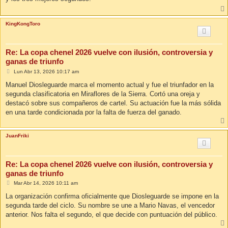
a
j
e
KingKongToro
Re: La copa chenel 2026 vuelve con ilusión, controversia y
ganas de triunfo
M
Lun Abr 13, 2026 10:17 am
e
n
Manuel Diosleguarde marca el momento actual y fue el triunfador en la
s
segunda clasificatoria en Miraflores de la Sierra. Cortó una oreja y
a
j
destacó sobre sus compañeros de cartel. Su actuación fue la más sólida
e
en una tarde condicionada por la falta de fuerza del ganado.
JuanFriki
Re: La copa chenel 2026 vuelve con ilusión, controversia y
ganas de triunfo
M
Mar Abr 14, 2026 10:11 am
e
n
La organización confirma oficialmente que Diosleguarde se impone en la
s
segunda tarde del ciclo. Su nombre se une a Mario Navas, el vencedor
a
j
anterior. Nos falta el segundo, el que decide con puntuación del público.
e