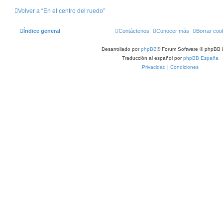
Volver a “En el centro del ruedo”
Índice general
Contáctenos
Conocer más
Borrar coo
Desarrollado por
phpBB
® Forum Software © phpBB 
Traducción al español por
phpBB España
Privacidad
|
Condiciones