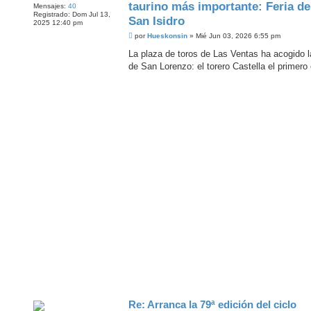
taurino más importante: Feria de
Mensajes:
40
Registrado:
Dom Jul 13,
San Isidro
2025 12:40 pm
M
por
Hueskonsin
»
Mié Jun 03, 2026 6:55 pm
e
n
La plaza de toros de Las Ventas ha acogido l
s
de San Lorenzo: el torero Castella el primero 
a
j
e
Re: Arranca la 79ª edición del ciclo