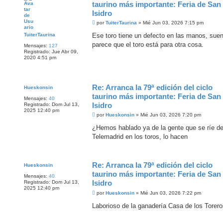
taurino más importante: Feria de San
Isidro
M
por
TuiterTaurina
»
Mié Jun 03, 2026 7:15 pm
e
n
TuiterTaurina
Ese toro tiene un defecto en las manos, suen
s
parece que el toro está para otra cosa.
Mensajes:
127
a
Registrado:
Jue Abr 09,
j
2020 4:51 pm
e
Re: Arranca la 79ª edición del ciclo
Hueskonsin
taurino más importante: Feria de San
Mensajes:
40
Isidro
Registrado:
Dom Jul 13,
2025 12:40 pm
M
por
Hueskonsin
»
Mié Jun 03, 2026 7:20 pm
e
n
¿Hemos hablado ya de la gente que se ríe de
s
Telemadrid en los toros, lo hacen
a
j
e
Re: Arranca la 79ª edición del ciclo
Hueskonsin
taurino más importante: Feria de San
Mensajes:
40
Isidro
Registrado:
Dom Jul 13,
2025 12:40 pm
M
por
Hueskonsin
»
Mié Jun 03, 2026 7:22 pm
e
n
Laborioso de la ganadería Casa de los Torer
s
a
j