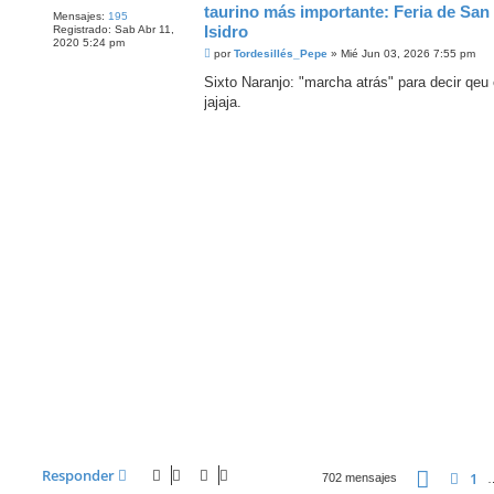
taurino más importante: Feria de San
Mensajes:
195
Isidro
Registrado:
Sab Abr 11,
2020 5:24 pm
M
por
Tordesillés_Pepe
»
Mié Jun 03, 2026 7:55 pm
e
n
Sixto Naranjo: "marcha atrás" para decir qeu e
s
jajaja.
a
j
e
Página
5
Responder
1
Ante
702 mensajes