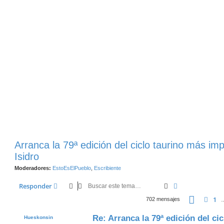
Arranca la 79ª edición del ciclo taurino más im
Isidro
Moderadores:
EstoEsElPueblo
,
Escribiente
Buscar
Búsqueda Ava
Responder
Página
5
1
Ante
702 mensajes
Re: Arranca la 79ª edición del cic
Hueskonsin