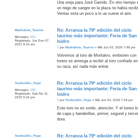
n
Una oreja para José Garrido. En otro tiempo
s
un riego de sangre en la plaza no había recib
a
j
Ventas está un poco a lo ue suene el aire.
e
Re: Arranca la 79ª edición del ciclo
Madridista_Taurino
taurino más importante: Feria de San
Mensajes:
321
Isidro
Registrado:
Jue Ene 07,
2021 9:24 am
M
por
Madridista_Taurino
»
Mié Jun 03, 2026 7:48 pm
e
n
Volvemos al toro de Montalvo, embisten con r
s
torero se arriesga a recibir al toro confiado 
a
j
su raza, así nada más entrar.
e
Re: Arranca la 79ª edición del ciclo
Tordesillés_Pepe
taurino más importante: Feria de San
Mensajes:
195
Isidro
Registrado:
Sab Abr 11,
2020 5:24 pm
M
por
Tordesillés_Pepe
»
Mié Jun 03, 2026 7:54 pm
e
n
Este toro no es sordo, atención. Y el torero b
s
de capa y banderillas, primer, segund y terce
a
j
dura.
e
Re: Arranca la 79ª edición del ciclo
Tordesillés_Pepe