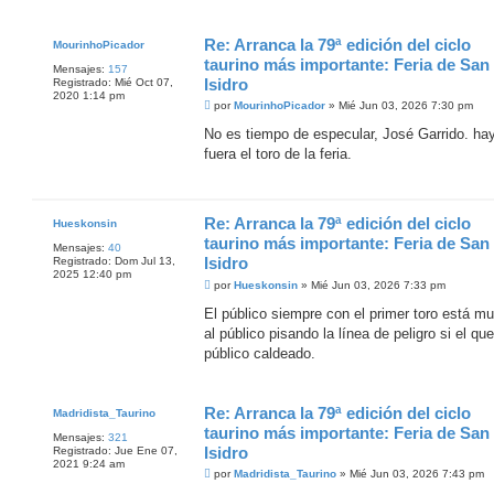
e
Re: Arranca la 79ª edición del ciclo
MourinhoPicador
taurino más importante: Feria de San
Mensajes:
157
Isidro
Registrado:
Mié Oct 07,
2020 1:14 pm
M
por
MourinhoPicador
»
Mié Jun 03, 2026 7:30 pm
e
n
No es tiempo de especular, José Garrido. hay
s
fuera el toro de la feria.
a
j
e
Re: Arranca la 79ª edición del ciclo
Hueskonsin
taurino más importante: Feria de San
Mensajes:
40
Isidro
Registrado:
Dom Jul 13,
2025 12:40 pm
M
por
Hueskonsin
»
Mié Jun 03, 2026 7:33 pm
e
n
El público siempre con el primer toro está mu
s
al público pisando la línea de peligro si el qu
a
j
público caldeado.
e
Re: Arranca la 79ª edición del ciclo
Madridista_Taurino
taurino más importante: Feria de San
Mensajes:
321
Isidro
Registrado:
Jue Ene 07,
2021 9:24 am
M
por
Madridista_Taurino
»
Mié Jun 03, 2026 7:43 pm
e