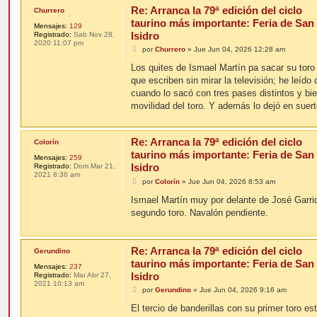
Re: Arranca la 79ª edición del ciclo
Churrero
taurino más importante: Feria de San
Mensajes:
129
Isidro
Registrado:
Sab Nov 28,
2020 11:07 pm
M
por
Churrero
»
Jue Jun 04, 2026 12:28 am
e
n
Los quites de Ismael Martín pa sacar su toro 
s
que escriben sin mirar la televisión; he leído
a
j
cuando lo sacó con tres pases distintos y bi
e
movilidad del toro. Y además lo dejó en suert
Re: Arranca la 79ª edición del ciclo
Colorín
taurino más importante: Feria de San
Mensajes:
259
Isidro
Registrado:
Dom Mar 21,
2021 8:36 am
M
por
Colorín
»
Jue Jun 04, 2026 8:53 am
e
n
Ismael Martín muy por delante de José Garri
s
segundo toro. Navalón pendiente.
a
j
e
Re: Arranca la 79ª edición del ciclo
Gerundino
taurino más importante: Feria de San
Mensajes:
237
Isidro
Registrado:
Mar Abr 27,
2021 10:13 am
M
por
Gerundino
»
Jue Jun 04, 2026 9:16 am
e
n
El tercio de banderillas con su primer toro e
s