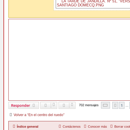
Página
55
d
Responder
1
Anter
702 mensajes
…
Volver a “En el centro del ruedo”
Índice general
Contáctenos
Conocer más
Borrar coo