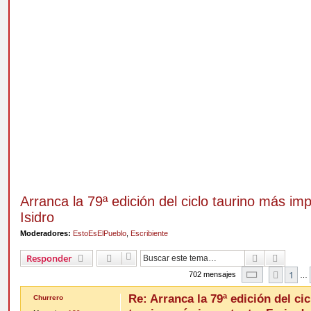
Arranca la 79ª edición del ciclo taurino más im
Isidro
Moderadores:
EstoEsElPueblo
,
Escribiente
Buscar
Búsqu
Responder
Página
55
d
1
Anter
702 mensajes
…
Re: Arranca la 79ª edición del cic
Churrero