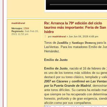
Re: Arranca la 79ª edición del ciclo
madridrural
taurino más importante: Feria de San
Mensajes:
1584
Isidro
Registrado:
Sab Feb 20,
2021 11:52 pm
M
por
madridrural
»
Jue Jun 04, 2026 4:48 pm
e
n
Toros de 𝐉𝐚𝐧𝐝𝐢𝐥𝐥𝐚 y 𝐒𝐚𝐧𝐭𝐢𝐚𝐠𝐨 𝐃𝐨𝐦𝐞𝐜𝐪
s
LasVentas. Para los matadores Emilio de Jus
a
j
Hernández.
e
Emilio de Justo
Emilio de Justo
, nacido el 16 de febrero de 
es uno de los toreros más sólidos de su genera
destacó por su toreo clásico, templado y vali
2007 en Cáceres
y
confirmó en Las Ventas
por la Puerta Grande de Madrid
, demostran
ante toros difíciles. Su carrera ha estado m
que siempre se ha recuperado con determinac
honesto, profundo y de gran exigencia, siend
afición como por sus compañeros.