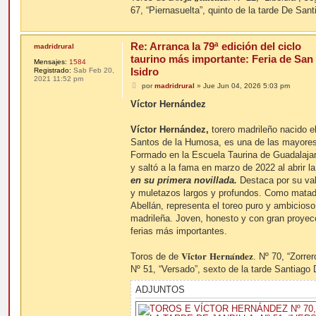
67, “Piernasuelta”, quinto de la tarde De Sa
Re: Arranca la 79ª edición del ciclo
madridrural
taurino más importante: Feria de San
Mensajes:
1584
Isidro
Registrado:
Sab Feb 20,
2021 11:52 pm
M
por
madridrural
»
Jue Jun 04, 2026 5:03 pm
e
n
Víctor Hernández
s
a
j
Víctor Hernández,
torero madrileño nacido e
e
Santos de la Humosa, es una de las mayores
Formado en la Escuela Taurina de Guadalaja
y saltó a la fama en marzo de 2022 al abrir l
en su primera novillada.
Destaca por su val
y muletazos largos y profundos. Como matado
Abellán, representa el toreo puro y ambicios
madrileña. Joven, honesto y con gran proyec
ferias más importantes.
Toros de de 𝐕𝐢́𝐜𝐭𝐨𝐫 𝐇𝐞𝐫𝐧𝐚́𝐧𝐝𝐞𝐳. Nº 70, “Z
Nº 51, “Versado”, sexto de la tarde Santiago
ADJUNTOS