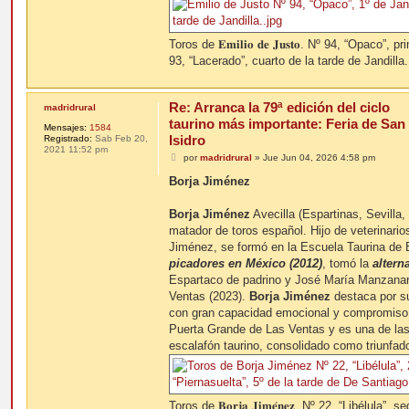
Toros de 𝐄𝐦𝐢𝐥𝐢𝐨 𝐝𝐞 𝐉𝐮𝐬𝐭𝐨. Nº 94, “Opaco”
93, “Lacerado”, cuarto de la tarde de Jandilla.
Re: Arranca la 79ª edición del ciclo
madridrural
taurino más importante: Feria de San
Mensajes:
1584
Isidro
Registrado:
Sab Feb 20,
2021 11:52 pm
M
por
madridrural
»
Jue Jun 04, 2026 4:58 pm
e
n
Borja Jiménez
s
a
j
Borja Jiménez
Avecilla (Espartinas, Sevilla
e
matador de toros español. Hijo de veterinario
Jiménez, se formó en la Escuela Taurina de 
picadores en México (2012)
, tomó la
alterna
Espartaco de padrino y José María Manzanare
Ventas (2023).
Borja Jiménez
destaca por su
con gran capacidad emocional y compromiso. 
Puerta Grande de Las Ventas y es una de las
escalafón taurino, consolidado como triunfado
Toros de 𝐁𝐨𝐫𝐣𝐚 𝐉𝐢𝐦𝐞́𝐧𝐞𝐳. Nº 22, “Libélula