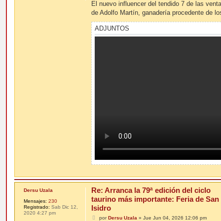
n
El nuevo influencer del tendido 7 de las venta
s
de Adolfo Martín, ganadería procedente de los
a
j
e
ADJUNTOS
Re: Arranca la 79ª edición del ciclo
Dersu Uzala
taurino más importante: Feria de San
Mensajes:
230
Isidro
Registrado:
Sab Dic 12,
2020 4:27 pm
M
por
Dersu Uzala
»
Jue Jun 04, 2026 12:06 pm