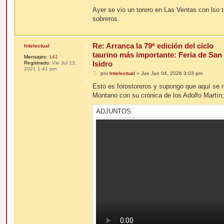
e
n
Ayer se vio un torero en Las Ventas con lso 
s
sobreros.
a
j
e
Re: Arranca la 79ª edición del ciclo
Intelectual
taurino más importante: Feria de San
Mensajes:
141
Isidro
Registrado:
Vie Jul 23,
2021 1:41 pm
M
por
Intelectual
»
Jue Jun 04, 2026 3:03 pm
e
n
Esto es forostoreros y supongo que aquí se 
s
Montano con su crónica de los Adolfo Martín;
a
j
e
ADJUNTOS