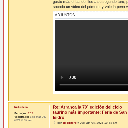
gustó más el banderilleo a su segundo toro, 
a
j
sacado un video del primero, y vale la pena v
e
ADJUNTOS
Re: Arranca la 79ª edición del ciclo
TuiTiritero
taurino más importante: Feria de San
Mensajes:
203
Isidro
Registrado:
Sab Mar 06,
2021 8:39 am
M
por
TuiTiritero
»
Jue Jun 04, 2026 10:44 am
e