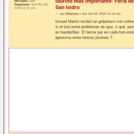
taurino más importante: Feria de
Mensajes:
129
Registrado:
Sab Nov 28,
San Isidro
2020 11:07 pm
M
por
Churrero
»
Jue Jun 04, 2026 12:14 am
e
n
Ismael Martín recibió un golpetazo con volt
s
si el toro tenía problemas de ojos, o qué, per
a
j
en banderillas. El tercer par en cada toro e
e
aproxima entre toreros jóvenes.?