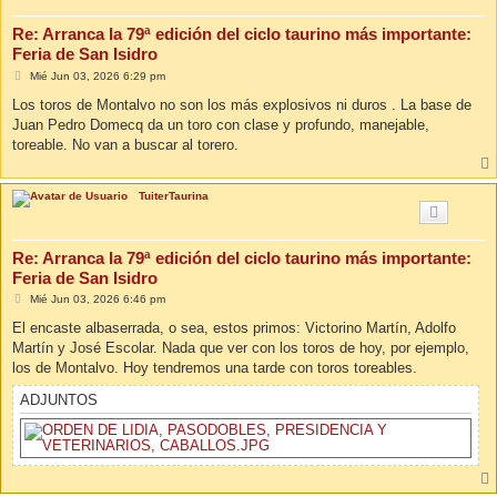
Re: Arranca la 79ª edición del ciclo taurino más importante:
Feria de San Isidro
M
Mié Jun 03, 2026 6:29 pm
e
n
Los toros de Montalvo no son los más explosivos ni duros . La base de
s
Juan Pedro Domecq da un toro con clase y profundo, manejable,
a
j
toreable. No van a buscar al torero.
e
TuiterTaurina
Re: Arranca la 79ª edición del ciclo taurino más importante:
Feria de San Isidro
M
Mié Jun 03, 2026 6:46 pm
e
n
El encaste albaserrada, o sea, estos primos: Victorino Martín, Adolfo
s
Martín y José Escolar. Nada que ver con los toros de hoy, por ejemplo,
a
j
los de Montalvo. Hoy tendremos una tarde con toros toreables.
e
ADJUNTOS