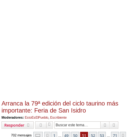
Arranca la 79ª edición del ciclo taurino más
importante: Feria de San Isidro
Moderadores:
EstoEsElPueblo
,
Escribiente
Buscar
Búsqueda 
Responder
Página
51
de
71
1
49
50
51
52
53
71
Anterior
Sigui
702 mensajes
…
…