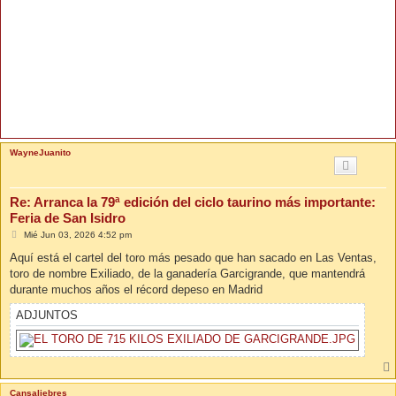
WayneJuanito
Re: Arranca la 79ª edición del ciclo taurino más importante:
Feria de San Isidro
M
Mié Jun 03, 2026 4:52 pm
e
n
Aquí está el cartel del toro más pesado que han sacado en Las Ventas,
s
toro de nombre Exiliado, de la ganadería Garcigrande, que mantendrá
a
j
durante muchos años el récord depeso en Madrid
e
ADJUNTOS
Cansaliebres