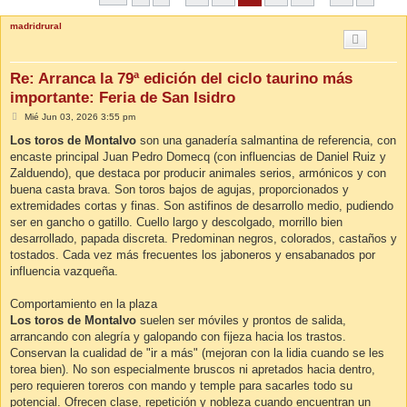
madridrural
Re: Arranca la 79ª edición del ciclo taurino más
importante: Feria de San Isidro
M
Mié Jun 03, 2026 3:55 pm
e
n
Los toros de Montalvo
son una ganadería salmantina de referencia, con
s
encaste principal Juan Pedro Domecq (con influencias de Daniel Ruiz y
a
j
Zalduendo), que destaca por producir animales serios, armónicos y con
e
buena casta brava. Son toros bajos de agujas, proporcionados y
extremidades cortas y finas. Son astifinos de desarrollo medio, pudiendo
ser en gancho o gatillo. Cuello largo y descolgado, morrillo bien
desarrollado, papada discreta. Predominan negros, colorados, castaños y
tostados. Cada vez más frecuentes los jaboneros y ensabanados por
influencia vazqueña.
Comportamiento en la plaza
Los toros de Montalvo
suelen ser móviles y prontos de salida,
arrancando con alegría y galopando con fijeza hacia los trastos.
Conservan la cualidad de "ir a más" (mejoran con la lidia cuando se les
torea bien). No son especialmente bruscos ni apretados hacia dentro,
pero requieren toreros con mando y temple para sacarles todo su
potencial. Ofrecen clase, repetición y nobleza cuando encuentran un