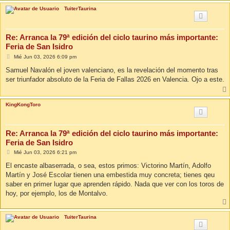
TuiterTaurina
Re: Arranca la 79ª edición del ciclo taurino más importante:
Feria de San Isidro
M
Mié Jun 03, 2026 6:09 pm
e
n
Samuel Navalón el joven valenciano, es la revelación del momento tras
s
ser triunfador absoluto de la Feria de Fallas 2026 en Valencia. Ojo a este.
a
j
e
KingKongToro
Re: Arranca la 79ª edición del ciclo taurino más importante:
Feria de San Isidro
M
Mié Jun 03, 2026 6:21 pm
e
n
El encaste albaserrada, o sea, estos primos: Victorino Martín, Adolfo
s
Martín y José Escolar tienen una embestida muy concreta; tienes qeu
a
j
saber en primer lugar que aprenden rápido. Nada que ver con los toros de
e
hoy, por ejemplo, los de Montalvo.
TuiterTaurina