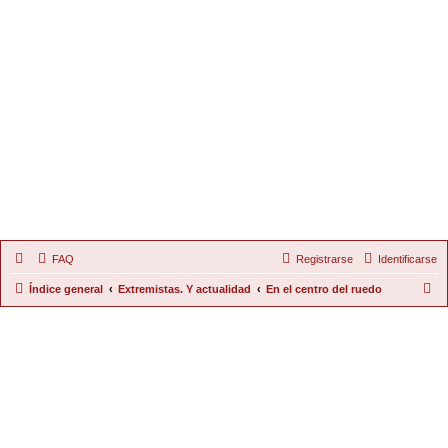
FAQ
Registrarse
Identificarse
B
Índice general
Extremistas. Y actualidad
En el centro del ruedo
u
s
c
a
r