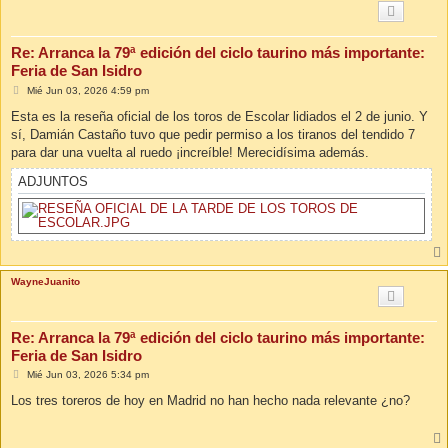
Re: Arranca la 79ª edición del ciclo taurino más importante:
Feria de San Isidro
M
Mié Jun 03, 2026 4:59 pm
e
n
Esta es la reseña oficial de los toros de Escolar lidiados el 2 de junio. Y
s
sí, Damián Castaño tuvo que pedir permiso a los tiranos del tendido 7
a
j
para dar una vuelta al ruedo ¡increíble! Merecidísima además.
e
ADJUNTOS
WayneJuanito
Re: Arranca la 79ª edición del ciclo taurino más importante:
Feria de San Isidro
M
Mié Jun 03, 2026 5:34 pm
e
n
Los tres toreros de hoy en Madrid no han hecho nada relevante ¿no?
s
a
j
e