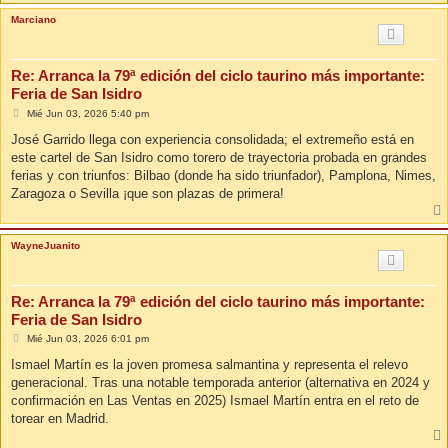
Marciano
Re: Arranca la 79ª edición del ciclo taurino más importante:
Feria de San Isidro
M
Mié Jun 03, 2026 5:40 pm
e
n
José Garrido llega con experiencia consolidada; el extremeño está en
s
este cartel de San Isidro como torero de trayectoria probada en grandes
a
j
ferias y con triunfos: Bilbao (donde ha sido triunfador), Pamplona, Nimes,
e
Zaragoza o Sevilla ¡que son plazas de primera!
WayneJuanito
Re: Arranca la 79ª edición del ciclo taurino más importante:
Feria de San Isidro
M
Mié Jun 03, 2026 6:01 pm
e
n
Ismael Martín es la joven promesa salmantina y representa el relevo
s
generacional. Tras una notable temporada anterior (alternativa en 2024 y
a
j
confirmación en Las Ventas en 2025) Ismael Martín entra en el reto de
e
torear en Madrid.