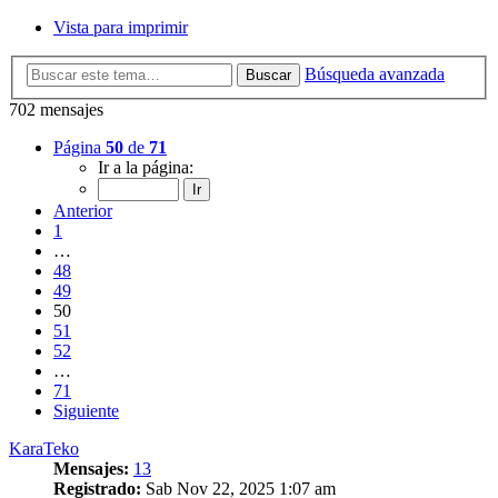
Vista para imprimir
Búsqueda avanzada
Buscar
702 mensajes
Página
50
de
71
Ir a la página:
Anterior
1
…
48
49
50
51
52
…
71
Siguiente
KaraTeko
Mensajes:
13
Registrado:
Sab Nov 22, 2025 1:07 am