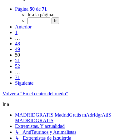
Página
50
de
71
Ir a la página:
Anterior
1
…
48
49
50
51
52
…
71
Siguiente
Volver a “En el centro del ruedo”
Ir a
MADRIDGRATIS MadridGratis mAdrIdgrAtIS
MADRIDGRATIS
Extremistas. Y actualidad
↳ AntiTaurinos y Animalistas
↳ Extremistas de Izquierda