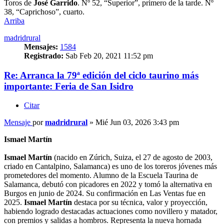
Toros de
José Garrido
. Nº 52, “Superior”, primero de la tarde. Nº
38, “Caprichoso”, cuarto.
Arriba
madridrural
Mensajes:
1584
Registrado:
Sab Feb 20, 2021 11:52 pm
Re: Arranca la 79ª edición del ciclo taurino más
importante: Feria de San Isidro
Citar
Mensaje
por
madridrural
»
Mié Jun 03, 2026 3:43 pm
Ismael Martín
Ismael Martín
(nacido en Zúrich, Suiza, el 27 de agosto de 2003,
criado en Cantalpino, Salamanca) es uno de los toreros jóvenes más
prometedores del momento. Alumno de la Escuela Taurina de
Salamanca, debutó con picadores en 2022 y tomó la alternativa en
Burgos en junio de 2024. Su confirmación en Las Ventas fue en
2025.
Ismael Martín
destaca por su técnica, valor y proyección,
habiendo logrado destacadas actuaciones como novillero y matador,
con premios y salidas a hombros. Representa la nueva hornada