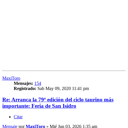
MaxiToro
Mensajes:
154
Registrado:
Sab May 09, 2020 11:41 pm
Re: Arranca la 79ª edición del ciclo taurino más
importante: Feria de San Isidro
Citar
Mensaje
por
MaxiToro
»
Mié Jun 03, 2026 1:35 am