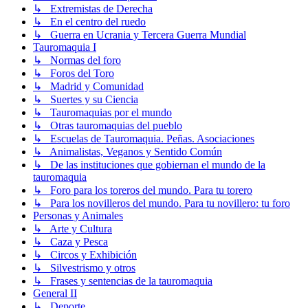
↳ Extremistas de Derecha
↳ En el centro del ruedo
↳ Guerra en Ucrania y Tercera Guerra Mundial
Tauromaquia I
↳ Normas del foro
↳ Foros del Toro
↳ Madrid y Comunidad
↳ Suertes y su Ciencia
↳ Tauromaquias por el mundo
↳ Otras tauromaquias del pueblo
↳ Escuelas de Tauromaquia. Peñas. Asociaciones
↳ Animalistas, Veganos y Sentido Común
↳ De las instituciones que gobiernan el mundo de la
tauromaquia
↳ Foro para los toreros del mundo. Para tu torero
↳ Para los novilleros del mundo. Para tu novillero: tu foro
Personas y Animales
↳ Arte y Cultura
↳ Caza y Pesca
↳ Circos y Exhibición
↳ Silvestrismo y otros
↳ Frases y sentencias de la tauromaquia
General II
↳ Deporte