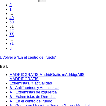
71
Anterior
1
…
49
50
51
52
53
…
71
Siguiente
Volver a “En el centro del ruedo”
Ir a
MADRIDGRATIS MadridGratis mAdrIdgrAtIS
MADRIDGRATIS
Extremistas. Y actualidad
↳ AntiTaurinos y Animalistas
↳ Extremistas de Izquierda
↳ Extremistas de Derecha
↳ En el centro del ruedo
↳ Guerra en Ucrania y Tercera Guerra Mundial