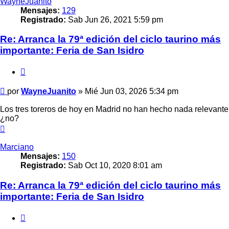
WayneJuanito
Mensajes:
129
Registrado:
Sab Jun 26, 2021 5:59 pm
Re: Arranca la 79ª edición del ciclo taurino más
importante: Feria de San Isidro
Citar
Mensaje
por
WayneJuanito
»
Mié Jun 03, 2026 5:34 pm
Los tres toreros de hoy en Madrid no han hecho nada relevante
¿no?
Arriba
Marciano
Mensajes:
150
Registrado:
Sab Oct 10, 2020 8:01 am
Re: Arranca la 79ª edición del ciclo taurino más
importante: Feria de San Isidro
Citar