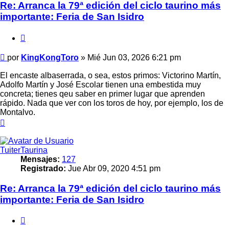
Re: Arranca la 79ª edición del ciclo taurino más
importante: Feria de San Isidro
Citar
Mensaje
por
KingKongToro
»
Mié Jun 03, 2026 6:21 pm
El encaste albaserrada, o sea, estos primos: Victorino Martín,
Adolfo Martín y José Escolar tienen una embestida muy
concreta; tienes qeu saber en primer lugar que aprenden
rápido. Nada que ver con los toros de hoy, por ejemplo, los de
Montalvo.
Arriba
TuiterTaurina
Mensajes:
127
Registrado:
Jue Abr 09, 2020 4:51 pm
Re: Arranca la 79ª edición del ciclo taurino más
importante: Feria de San Isidro
Citar