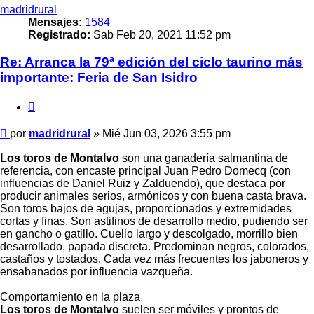
madridrural
Mensajes:
1584
Registrado:
Sab Feb 20, 2021 11:52 pm
Re: Arranca la 79ª edición del ciclo taurino más
importante: Feria de San Isidro
Citar
Mensaje
por
madridrural
»
Mié Jun 03, 2026 3:55 pm
Los toros de Montalvo
son una ganadería salmantina de
referencia, con encaste principal Juan Pedro Domecq (con
influencias de Daniel Ruiz y Zalduendo), que destaca por
producir animales serios, armónicos y con buena casta brava.
Son toros bajos de agujas, proporcionados y extremidades
cortas y finas. Son astifinos de desarrollo medio, pudiendo ser
en gancho o gatillo. Cuello largo y descolgado, morrillo bien
desarrollado, papada discreta. Predominan negros, colorados,
castaños y tostados. Cada vez más frecuentes los jaboneros y
ensabanados por influencia vazqueña.
Comportamiento en la plaza
Los toros de Montalvo
suelen ser móviles y prontos de