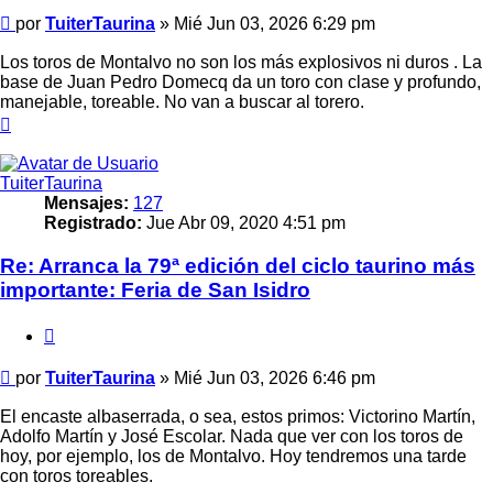
Mensaje
por
TuiterTaurina
»
Mié Jun 03, 2026 6:29 pm
Los toros de Montalvo no son los más explosivos ni duros . La
base de Juan Pedro Domecq da un toro con clase y profundo,
manejable, toreable. No van a buscar al torero.
Arriba
TuiterTaurina
Mensajes:
127
Registrado:
Jue Abr 09, 2020 4:51 pm
Re: Arranca la 79ª edición del ciclo taurino más
importante: Feria de San Isidro
Citar
Mensaje
por
TuiterTaurina
»
Mié Jun 03, 2026 6:46 pm
El encaste albaserrada, o sea, estos primos: Victorino Martín,
Adolfo Martín y José Escolar. Nada que ver con los toros de
hoy, por ejemplo, los de Montalvo. Hoy tendremos una tarde
con toros toreables.