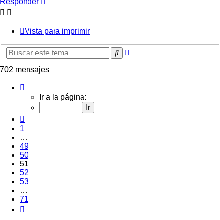
Responder
Vista para imprimir
Búsqueda
Buscar
avanzada
702 mensajes
Página
51
Ir a la página:
de
71
Anterior
1
…
49
50
51
52
53
…
71
Siguiente