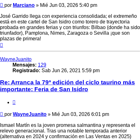
Mensaje
por
Marciano
»
Mié Jun 03, 2026 5:40 pm
José Garrido llega con experiencia consolidada; el extremeño
está en este cartel de San Isidro como torero de trayectoria
probada en grandes ferias y con triunfos: Bilbao (donde ha sido
triunfador), Pamplona, Nimes, Zaragoza o Sevilla ¡que son
plazas de primera!
Arriba
WayneJuanito
Mensajes:
129
Registrado:
Sab Jun 26, 2021 5:59 pm
Re: Arranca la 79ª edición del ciclo taurino más
importante: Feria de San Isidro
Citar
Mensaje
por
WayneJuanito
»
Mié Jun 03, 2026 6:01 pm
Ismael Martín es la joven promesa salmantina y representa el
relevo generacional. Tras una notable temporada anterior
(alternativa en 2024 y confirmación en Las Ventas en 2025)