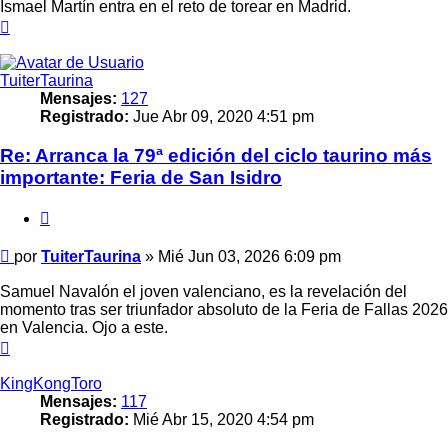
Ismael Martín entra en el reto de torear en Madrid.
Arriba
TuiterTaurina
Mensajes:
127
Registrado:
Jue Abr 09, 2020 4:51 pm
Re: Arranca la 79ª edición del ciclo taurino más
importante: Feria de San Isidro
Citar
Mensaje
por
TuiterTaurina
»
Mié Jun 03, 2026 6:09 pm
Samuel Navalón el joven valenciano, es la revelación del
momento tras ser triunfador absoluto de la Feria de Fallas 2026
en Valencia. Ojo a este.
Arriba
KingKongToro
Mensajes:
117
Registrado:
Mié Abr 15, 2020 4:54 pm