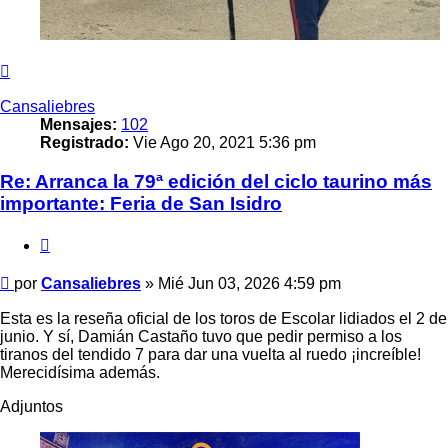
Arriba
Cansaliebres
Mensajes:
102
Registrado:
Vie Ago 20, 2021 5:36 pm
Re: Arranca la 79ª edición del ciclo taurino más
importante: Feria de San Isidro
Citar
Mensaje
por
Cansaliebres
»
Mié Jun 03, 2026 4:59 pm
Esta es la reseña oficial de los toros de Escolar lidiados el 2 de
junio. Y sí, Damián Castaño tuvo que pedir permiso a los
tiranos del tendido 7 para dar una vuelta al ruedo ¡increíble!
Merecidísima además.
Adjuntos