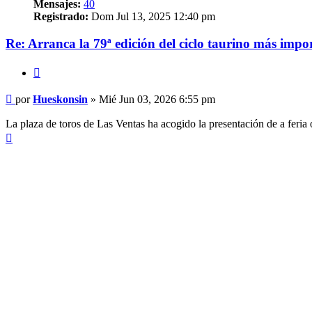
Mensajes:
40
Registrado:
Dom Jul 13, 2025 12:40 pm
Re: Arranca la 79ª edición del ciclo taurino más impo
Citar
Mensaje
por
Hueskonsin
»
Mié Jun 03, 2026 6:55 pm
La plaza de toros de Las Ventas ha acogido la presentación de a feria 
Arriba