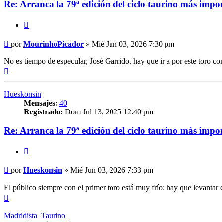
Re: Arranca la 79ª edición del ciclo taurino más impo
Citar
Mensaje
por
MourinhoPicador
»
Mié Jun 03, 2026 7:30 pm
No es tiempo de especular, José Garrido. hay que ir a por este toro como
Arriba
Hueskonsin
Mensajes:
40
Registrado:
Dom Jul 13, 2025 12:40 pm
Re: Arranca la 79ª edición del ciclo taurino más impo
Citar
Mensaje
por
Hueskonsin
»
Mié Jun 03, 2026 7:33 pm
El público siempre con el primer toro está muy frío: hay que levantar e
Arriba
Madridista_Taurino