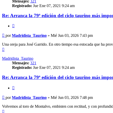
Mensajes:
321
Registrado:
Jue Ene 07, 2021 9:24 am
Re: Arranca la 79ª edición del ciclo taurino más impo
Citar
Mensaje
por
Madridista_Taurino
»
Mié Jun 03, 2026 7:43 pm
Una oreja para José Garrido. En otro tiempo esa estocada que ha provo
Arriba
Madridista_Taurino
Mensajes:
321
Registrado:
Jue Ene 07, 2021 9:24 am
Re: Arranca la 79ª edición del ciclo taurino más impo
Citar
Mensaje
por
Madridista_Taurino
»
Mié Jun 03, 2026 7:48 pm
Volvemos al toro de Montalvo, embisten con rectitud, y con profundidad
Arriba