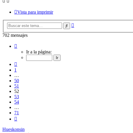
Vista para imprimir
Búsqueda
Buscar
avanzada
702 mensajes
Página
52
Ir a la página:
de
71
Anterior
1
…
50
51
52
53
54
…
71
Siguiente
Hueskonsin