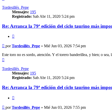
Tordesillés_Pepe
Mensajes:
195
Registrado:
Sab Abr 11, 2020 5:24 pm
Re: Arranca la 79ª edición del ciclo taurino más impo
Citar
Mensaje
por
Tordesillés_Pepe
»
Mié Jun 03, 2026 7:54 pm
Este toro no es sordo, atención. Y el torero banderillea, y bien; o sea,
Arriba
Tordesillés_Pepe
Mensajes:
195
Registrado:
Sab Abr 11, 2020 5:24 pm
Re: Arranca la 79ª edición del ciclo taurino más impo
Citar
Mensaje
por
Tordesillés_Pepe
»
Mié Jun 03, 2026 7:55 pm