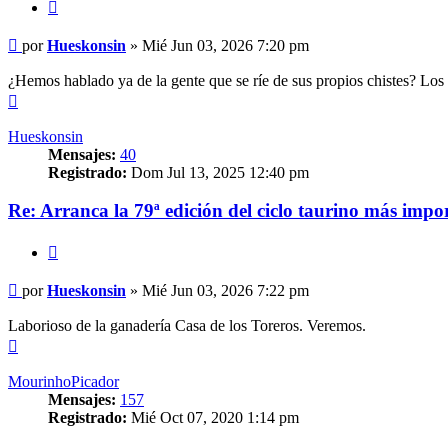
Citar
Mensaje
por
Hueskonsin
»
Mié Jun 03, 2026 7:20 pm
¿Hemos hablado ya de la gente que se ríe de sus propios chistes? Los 
Arriba
Hueskonsin
Mensajes:
40
Registrado:
Dom Jul 13, 2025 12:40 pm
Re: Arranca la 79ª edición del ciclo taurino más impo
Citar
Mensaje
por
Hueskonsin
»
Mié Jun 03, 2026 7:22 pm
Laborioso de la ganadería Casa de los Toreros. Veremos.
Arriba
MourinhoPicador
Mensajes:
157
Registrado:
Mié Oct 07, 2020 1:14 pm