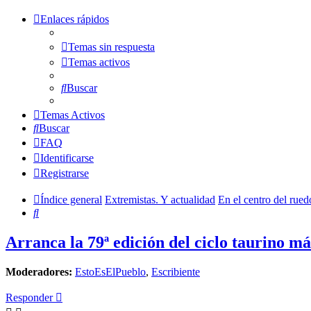
Enlaces rápidos
Temas sin respuesta
Temas activos
Buscar
Temas Activos
Buscar
FAQ
Identificarse
Registrarse
Índice general
Extremistas. Y actualidad
En el centro del rued
Buscar
Arranca la 79ª edición del ciclo taurino m
Moderadores:
EstoEsElPueblo
,
Escribiente
Responder