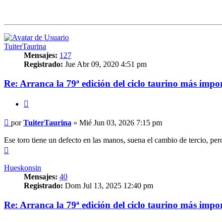
TuiterTaurina
Mensajes:
127
Registrado:
Jue Abr 09, 2020 4:51 pm
Re: Arranca la 79ª edición del ciclo taurino más impo
Citar
Mensaje
por
TuiterTaurina
»
Mié Jun 03, 2026 7:15 pm
Ese toro tiene un defecto en las manos, suena el cambio de tercio, pero
Arriba
Hueskonsin
Mensajes:
40
Registrado:
Dom Jul 13, 2025 12:40 pm
Re: Arranca la 79ª edición del ciclo taurino más impo