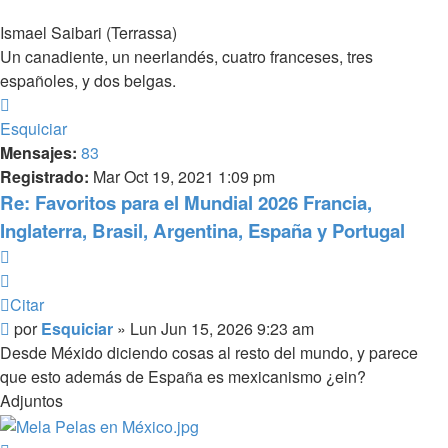
Ismael Saibari (Terrassa)
Un canadiente, un neerlandés, cuatro franceses, tres
españoles, y dos belgas.
Arriba
Esquiciar
Mensajes:
83
Registrado:
Mar Oct 19, 2021 1:09 pm
Re: Favoritos para el Mundial 2026 Francia,
Inglaterra, Brasil, Argentina, España y Portugal
Citar
Citar
Mensaje
por
Esquiciar
»
Lun Jun 15, 2026 9:23 am
Desde Méxido diciendo cosas al resto del mundo, y parece
que esto además de España es mexicanismo ¿ein?
Adjuntos