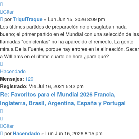
Citar
Mensaje
por
TriquiTraque
»
Lun Jun 15, 2026 8:09 pm
Los últimos partidos de preparación no presagiaban nada
bueno; el primer partido en el Mundial con una selección de las
llamadas "cenicientas" no ha aparecido el remedio. La gente
mira a De la Fuente, porque hay errores en la alineación. Sacar
a Williams en el último cuarto de hora ¿para qué?
Arriba
Hacendado
Mensajes:
129
Registrado:
Vie Jul 16, 2021 5:42 pm
Re: Favoritos para el Mundial 2026 Francia,
Inglaterra, Brasil, Argentina, España y Portugal
Citar
Citar
Mensaje
por
Hacendado
»
Lun Jun 15, 2026 8:15 pm