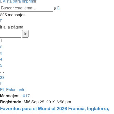
Vista para imprimir
Búsqueda
Buscar
avanzada
225 mensajes
Página
1
Ir a la página:
de
23
1
2
3
4
5
…
23
Siguiente
El_Estudiante
Mensajes:
1017
Registrado:
Mié Sep 25, 2019 6:58 pm
Favoritos para el Mundial 2026 Francia, Inglaterra,