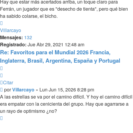
Hay que estar más acertados arriba, un toque claro para
Ferrán, un jugador que es "desecho de tienta", pero qué bien
ha sabido colarse, el bicho.
Arriba
Villarcayo
Mensajes:
132
Registrado:
Jue Abr 29, 2021 12:48 am
Re: Favoritos para el Mundial 2026 Francia,
Inglaterra, Brasil, Argentina, España y Portugal
Citar
Citar
Mensaje
por
Villarcayo
»
Lun Jun 15, 2026 8:28 pm
A las estrellas se va por el camino difícil. Y hoy el camino difícil
era empatar con la cenicienta del grupo. Hay que agarrarse a
un rayo de optimismo ¿no?
Arriba