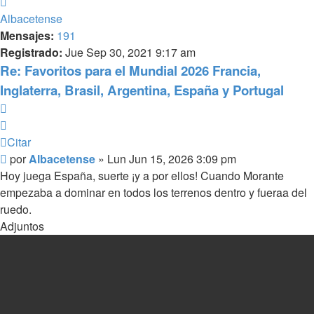
Arriba
Albacetense
Mensajes:
191
Registrado:
Jue Sep 30, 2021 9:17 am
Re: Favoritos para el Mundial 2026 Francia,
Inglaterra, Brasil, Argentina, España y Portugal
Citar
Citar
Mensaje
por
Albacetense
»
Lun Jun 15, 2026 3:09 pm
Hoy juega España, suerte ¡y a por ellos! Cuando Morante
empezaba a dominar en todos los terrenos dentro y fueraa del
ruedo.
Adjuntos