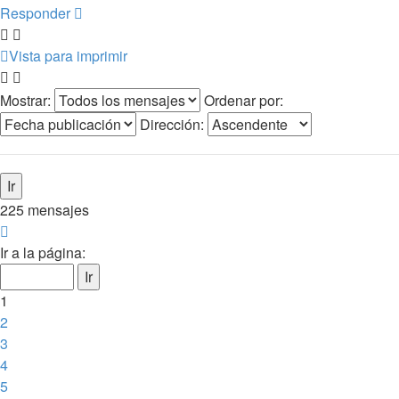
Responder
Vista para imprimir
Mostrar:
Ordenar por:
Dirección:
225 mensajes
Página
1
Ir a la página:
de
23
1
2
3
4
5