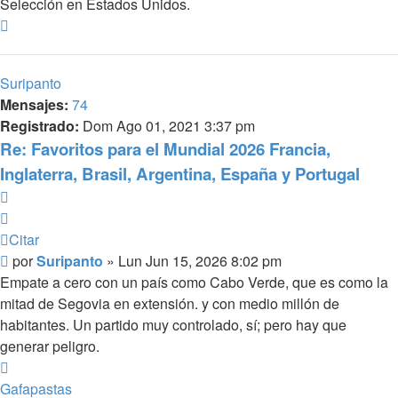
Selección en Estados Unidos.
Arriba
Suripanto
Mensajes:
74
Registrado:
Dom Ago 01, 2021 3:37 pm
Re: Favoritos para el Mundial 2026 Francia,
Inglaterra, Brasil, Argentina, España y Portugal
Citar
Citar
Mensaje
por
Suripanto
»
Lun Jun 15, 2026 8:02 pm
Empate a cero con un país como Cabo Verde, que es como la
mitad de Segovia en extensión. y con medio millón de
habitantes. Un partido muy controlado, sí; pero hay que
generar peligro.
Arriba
Gafapastas