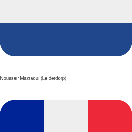
Noussair Mazraoui (Leiderdorp)