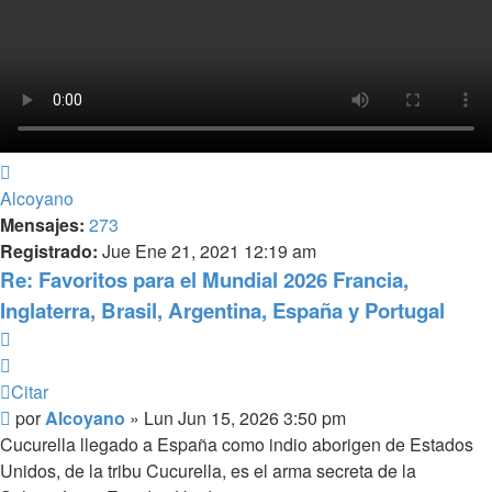
Arriba
Alcoyano
Mensajes:
273
Registrado:
Jue Ene 21, 2021 12:19 am
Re: Favoritos para el Mundial 2026 Francia,
Inglaterra, Brasil, Argentina, España y Portugal
Citar
Citar
Mensaje
por
Alcoyano
»
Lun Jun 15, 2026 3:50 pm
Cucurella llegado a España como indio aborigen de Estados
Unidos, de la tribu Cucurella, es el arma secreta de la