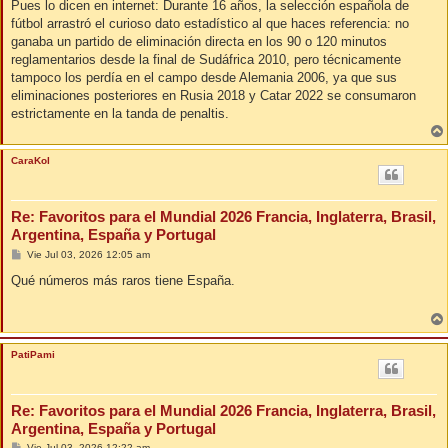
n
Pues lo dicen en internet: Durante 16 años, la selección española de
s
fútbol arrastró el curioso dato estadístico al que haces referencia: no
a
j
ganaba un partido de eliminación directa en los 90 o 120 minutos
e
reglamentarios desde la final de Sudáfrica 2010, pero técnicamente
tampoco los perdía en el campo desde Alemania 2006, ya que sus
eliminaciones posteriores en Rusia 2018 y Catar 2022 se consumaron
estrictamente en la tanda de penaltis.
CaraKol
Re: Favoritos para el Mundial 2026 Francia, Inglaterra, Brasil,
Argentina, España y Portugal
M
Vie Jul 03, 2026 12:05 am
e
n
Qué números más raros tiene España.
s
a
j
e
PatiPami
Re: Favoritos para el Mundial 2026 Francia, Inglaterra, Brasil,
Argentina, España y Portugal
M
Vie Jul 03, 2026 12:22 am