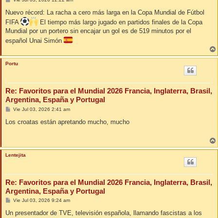
e
n
Nuevo récord: La racha a cero más larga en la Copa Mundial de Fútbol
s
FIFA
El tiempo más largo jugado en partidos finales de la Copa
a
j
Mundial por un portero sin encajar un gol es de 519 minutos por el
e
español Unai Simón
Portu
Re: Favoritos para el Mundial 2026 Francia, Inglaterra, Brasil,
Argentina, España y Portugal
M
Vie Jul 03, 2026 2:41 am
e
n
Los croatas están apretando mucho, mucho
s
a
j
e
Lentejita
Re: Favoritos para el Mundial 2026 Francia, Inglaterra, Brasil,
Argentina, España y Portugal
M
Vie Jul 03, 2026 9:24 am
e
n
Un presentador de TVE, televisión española, llamando fascistas a los
s