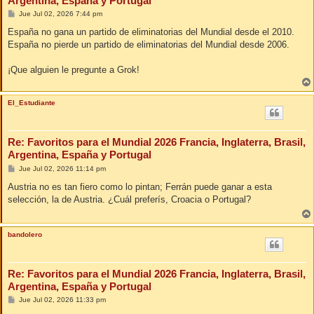
Argentina, España y Portugal
M
Jue Jul 02, 2026 7:44 pm
e
n
España no gana un partido de eliminatorias del Mundial desde el 2010.
s
España no pierde un partido de eliminatorias del Mundial desde 2006.
a
j
e
¡Que alguien le pregunte a Grok!
El_Estudiante
Re: Favoritos para el Mundial 2026 Francia, Inglaterra, Brasil,
Argentina, España y Portugal
M
Jue Jul 02, 2026 11:14 pm
e
n
Austria no es tan fiero como lo pintan; Ferrán puede ganar a esta
s
selección, la de Austria. ¿Cuál preferís, Croacia o Portugal?
a
j
e
bandolero
Re: Favoritos para el Mundial 2026 Francia, Inglaterra, Brasil,
Argentina, España y Portugal
M
Jue Jul 02, 2026 11:33 pm
e