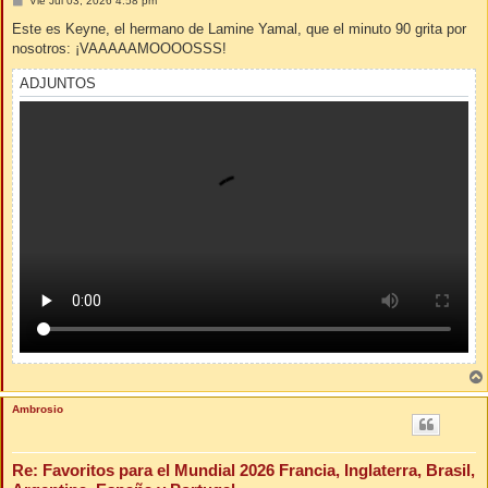
Vie Jul 03, 2026 4:58 pm
e
n
Este es Keyne, el hermano de Lamine Yamal, que el minuto 90 grita por
s
nosotros: ¡VAAAAAMOOOOSSS!
a
j
e
ADJUNTOS
Ambrosio
Re: Favoritos para el Mundial 2026 Francia, Inglaterra, Brasil,