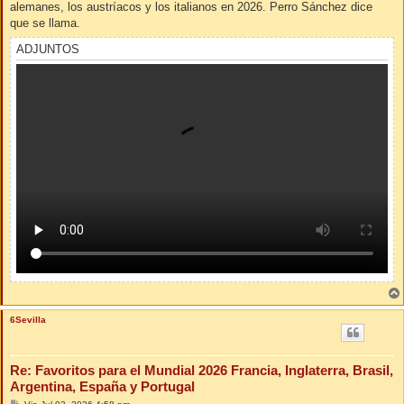
alemanes, los austríacos y los italianos en 2026. Perro Sánchez dice
a
j
que se llama.
e
ADJUNTOS
6Sevilla
Re: Favoritos para el Mundial 2026 Francia, Inglaterra, Brasil,
Argentina, España y Portugal
M