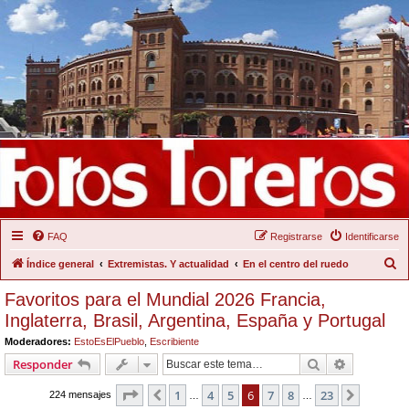
FAQ
Registrarse
Identificarse
B
Índice general
Extremistas. Y actualidad
En el centro del ruedo
u
Favoritos para el Mundial 2026 Francia,
s
Inglaterra, Brasil, Argentina, España y Portugal
c
Moderadores:
EstoEsElPueblo
,
Escribiente
a
Buscar
Búsqueda 
Responder
r
Página
6
de
23
1
4
5
6
7
8
23
Anterior
Siguient
224 mensajes
…
…