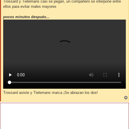
Trossard y Tielemans casi se pegan, un compañero se interpone entre
ellos para evitar males mayores
pocos minutos después...
Trossard asiste y Tielemans marca ¡Se abrazan los dos!