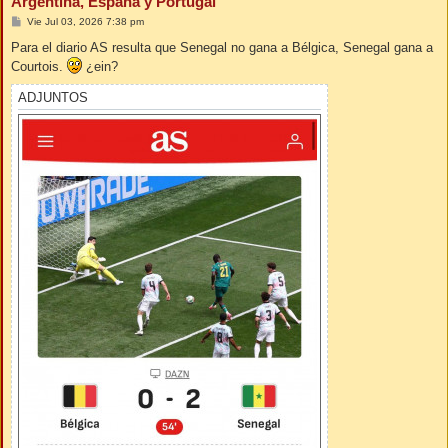
Argentina, España y Portugal
M
Vie Jul 03, 2026 7:38 pm
e
n
Para el diario AS resulta que Senegal no gana a Bélgica, Senegal gana a
s
Courtois.
¿ein?
a
j
e
ADJUNTOS