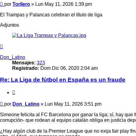
Mensaje
por
Torilero
»
Lun May 11, 2026 1:39 pm
El Trampas y Palancas celebran el título de liga
Adjuntos
Arriba
Don_Latino
Mensajes:
323
Registrado:
Dom Dic 06, 2020 2:04 am
Re: La Liga de fútbol en España es un fraude
Citar
Mensaje
por
Don_Latino
»
Lun May 11, 2026 3:51 pm
Simeone felicita al FC Barcelona por ganar la liga; sí, hay que
corrupción- que rodean al equipo catalán obliga en justicia depo
¿Hay algún club de la Premier League que no exija fair play fin