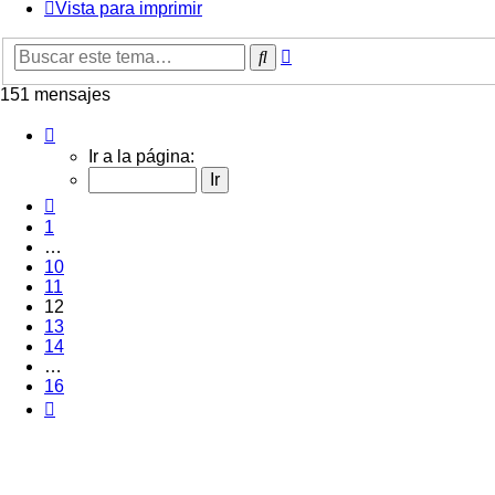
Vista para imprimir
Búsqueda
Buscar
avanzada
151 mensajes
Página
12
Ir a la página:
de
16
Anterior
1
…
10
11
12
13
14
…
16
Siguiente