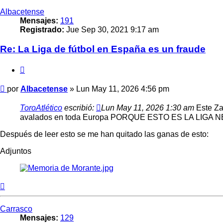
Albacetense
Mensajes:
191
Registrado:
Jue Sep 30, 2021 9:17 am
Re: La Liga de fútbol en España es un fraude
Citar
Mensaje
por
Albacetense
»
Lun May 11, 2026 4:56 pm
ToroAtlético
escribió:
Lun May 11, 2026 1:30 am
Este Zab
avalados en toda Europa PORQUE ESTO ES LA LIGA NEGRE
Después de leer esto se me han quitado las ganas de esto:
Adjuntos
Arriba
Carrasco
Mensajes:
129