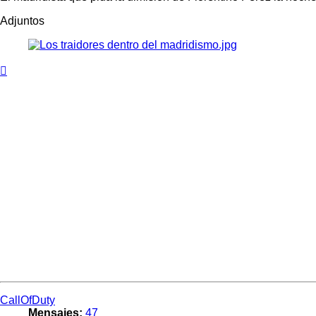
Adjuntos
Arriba
CallOfDuty
Mensajes:
47