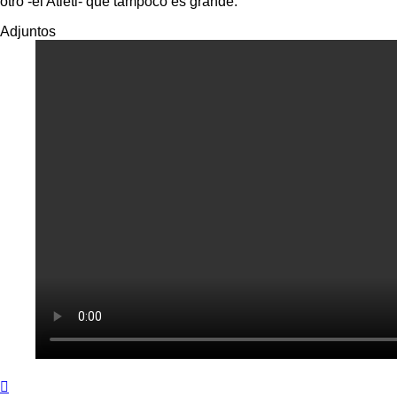
otro -el Atleti- que tampoco es grande.
Adjuntos
Arriba