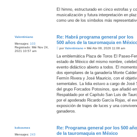
El himno, estructurado en cinco estrofas y c
musicalización y futura interpretación en pla
como uno de los símbolos más representativo
Re: Habrá programa general por los
Valentiniano
500 años de la tauromaquia en Méxic
Mensajes:
103
Registrado:
Mié Nov 24,
M
por
Valentiniano
»
Mié Abr 08, 2026 11:08 am
2021 10:57 am
e
n
La emblemática Plaza de Toros El Paseo-Fer
s
estado de México del mismo nombre, celebró 
a
j
evento didáctico abierto a todos. El momento 
e
dos ejemplares de la ganadería Monte Caldera
Fermín Rivera y José Mauricio, con el objeti
sementales. La lidia estuvo a cargo de José S
del grupo Forcados Potosinos, que añadió em
Respaldado por el Capítulo San Luis de Tau
por el apoderado Ricardo García Rojas, el e
exposición de trajes de luces y una conviven
ganaderos.
Re: Programa general por los 500 añ
kokosmex
de la tauromaquia en México
Mensajes:
243