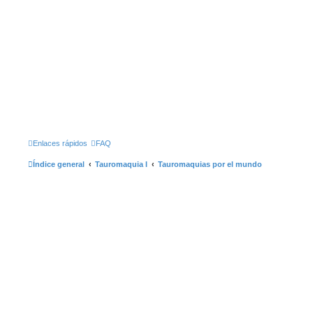
Enlaces rápidos
FAQ
Índice general
Tauromaquia I
Tauromaquias por el mundo