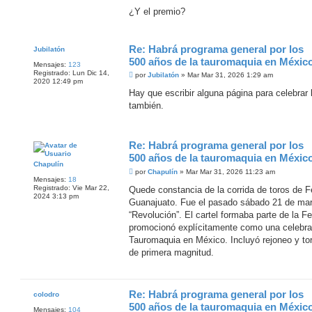
¿Y el premio?
Re: Habrá programa general por los
Jubilatón
500 años de la tauromaquia en Méxic
Mensajes:
123
Registrado:
Lun Dic 14,
M
por
Jubilatón
»
Mar Mar 31, 2026 1:29 am
2020 12:49 pm
e
n
Hay que escribir alguna página para celebrar 
s
también.
a
j
e
Re: Habrá programa general por los
500 años de la tauromaquia en Méxic
Chapulín
M
por
Chapulín
»
Mar Mar 31, 2026 11:23 am
e
Mensajes:
18
n
Registrado:
Vie Mar 22,
Quede constancia de la corrida de toros de Fe
s
2024 3:13 pm
Guanajuato. Fue el pasado sábado 21 de mar
a
j
“Revolución”. El cartel formaba parte de la F
e
promocionó explícitamente como una celebrac
Tauromaquia en México. Incluyó rejoneo y t
de primera magnitud.
Re: Habrá programa general por los
colodro
500 años de la tauromaquia en Méxic
Mensajes:
104