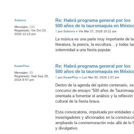
Re: Habrá programa general por los
Sobrero
500 años de la tauromaquia en Méxic
Mensajes:
133
Registrado:
Vie Oct 23,
M
por
Sobrero
»
Vie Mar 27, 2026 10:11 am
2020 12:13 pm
e
n
La música es una parte muy importante de la 
s
literatura, la poesía, la escultura... y todas 
a
j
solemnidad a una fiesta popular.
e
Re: Habrá programa general por los
KuatePlus
500 años de la tauromaquia en Méxic
Mensajes:
33
Registrado:
Sab Sep 28,
M
por
KuatePlus
»
Lun Mar 30, 2026 1:07 pm
2024 9:57 pm
e
n
Dentro de la agenda del quinto centenario, s
s
concurso de ensayo “500 años de Tauromaquia
a
j
orientada a fomentar el análisis y la reflexión
e
cultural de la fiesta brava.
Esta convocatoria, impulsada por entidades d
investigadores y aficionados en la construcció
ampliando la conmemoración más allá de lo f
y divulgativo.