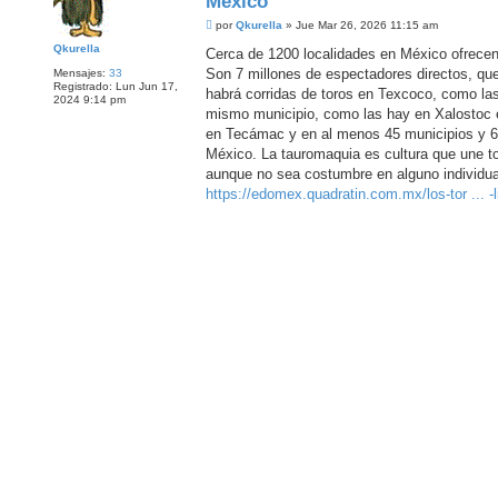
México
M
por
Qkurella
»
Jue Mar 26, 2026 11:15 am
e
Qkurella
n
Cerca de 1200 localidades en México ofrece
s
Son 7 millones de espectadores directos, qu
Mensajes:
33
a
Registrado:
Lun Jun 17,
j
habrá corridas de toros en Texcoco, como la
2024 9:14 pm
e
mismo municipio, como las hay en Xalostoc e
en Tecámac y en al menos 45 municipios y 6
México. La tauromaquia es cultura que une t
aunque no sea costumbre en alguno individual
https://edomex.quadratin.com.mx/los-tor ... -l