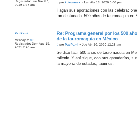
Registrado:
Jue Nov 07,
M
por
kokosmex
»
Lun Abr 13, 2026 5:00 pm
2019 1:37 am
e
n
Hagan sus aportaciones con las celebracione
s
tan destacado: 500 años de tauromaquia en 
a
j
e
Re: Programa general por los 500 añ
PatiPami
de la tauromaquia en México
Mensajes:
80
Registrado:
Dom Ago 15,
M
por
PatiPami
»
Jue Abr 16, 2026 12:23 am
2021 7:26 am
e
n
Se dice fácil 500 años de tauromaquia en Mé
s
milenio. Y ahí sigue, con sus ganaderías, sus 
a
j
la mayoría de estados, taurinos.
e