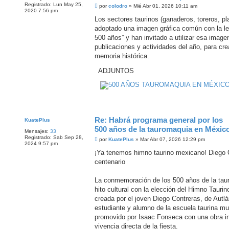
Registrado:
Lun May 25,
M
por
colodro
»
Mié Abr 01, 2026 10:11 am
2020 7:56 pm
e
n
Los sectores taurinos (ganaderos, toreros, p
s
adoptado una imagen gráfica común con la le
a
j
500 años” y han invitado a utilizar esa imagen
e
publicaciones y actividades del año, para cr
memoria histórica.
ADJUNTOS
Re: Habrá programa general por los
KuatePlus
500 años de la tauromaquia en Méxic
Mensajes:
33
Registrado:
Sab Sep 28,
M
por
KuatePlus
»
Mar Abr 07, 2026 12:29 pm
2024 9:57 pm
e
n
¡Ya tenemos himno taurino mexicano! Diego Co
s
centenario
a
j
e
La conmemoración de los 500 años de la tau
hito cultural con la elección del Himno Tauri
creada por el joven Diego Contreras, de Autlá
estudiante y alumno de la escuela taurina mu
promovido por Isaac Fonseca con una obra ins
vivencia directa de la fiesta.