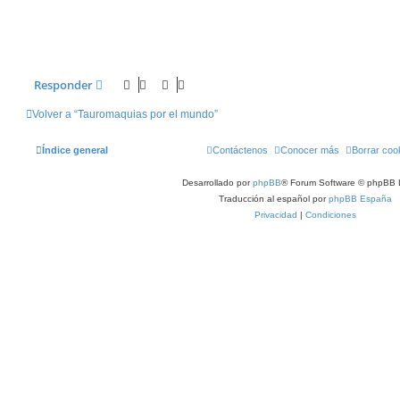
Responder
Volver a “Tauromaquias por el mundo”
Índice general
Contáctenos
Conocer más
Borrar coo
Desarrollado por
phpBB
® Forum Software © phpBB 
Traducción al español por
phpBB España
Privacidad
|
Condiciones