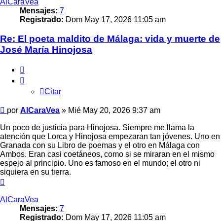
AlCaraVea
Mensajes:
7
Registrado:
Dom May 17, 2026 11:05 am
Re: El poeta maldito de Málaga: vida y muerte de
José María Hinojosa
Citar
Citar
Mensaje
por
AlCaraVea
»
Mié May 20, 2026 9:37 am
Un poco de justicia para Hinojosa. Siempre me llama la
atención que Lorca y Hinojosa empezaran tan jóvenes. Uno en
Granada con su Libro de poemas y el otro en Málaga con
Ambos. Eran casi coetáneos, como si se miraran en el mismo
espejo al principio. Uno es famoso en el mundo; el otro ni
siquiera en su tierra.
Arriba
AlCaraVea
Mensajes:
7
Registrado:
Dom May 17, 2026 11:05 am