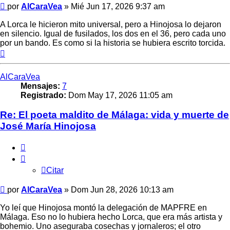
Mensaje
por
AlCaraVea
»
Mié Jun 17, 2026 9:37 am
A Lorca le hicieron mito universal, pero a Hinojosa lo dejaron
en silencio. Igual de fusilados, los dos en el 36, pero cada uno
por un bando. Es como si la historia se hubiera escrito torcida.
Arriba
AlCaraVea
Mensajes:
7
Registrado:
Dom May 17, 2026 11:05 am
Re: El poeta maldito de Málaga: vida y muerte de
José María Hinojosa
Citar
Citar
Mensaje
por
AlCaraVea
»
Dom Jun 28, 2026 10:13 am
Yo leí que Hinojosa montó la delegación de MAPFRE en
Málaga. Eso no lo hubiera hecho Lorca, que era más artista y
bohemio. Uno aseguraba cosechas y jornaleros; el otro