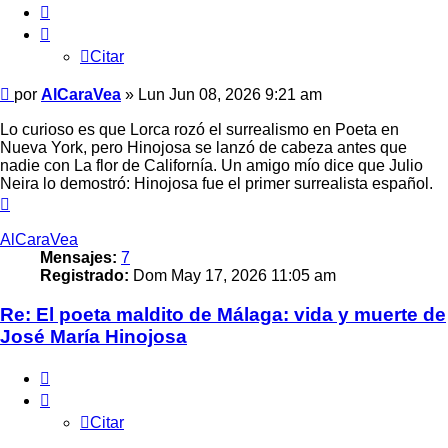
Citar
Citar
Mensaje
por
AlCaraVea
»
Lun Jun 08, 2026 9:21 am
Lo curioso es que Lorca rozó el surrealismo en Poeta en
Nueva York, pero Hinojosa se lanzó de cabeza antes que
nadie con La flor de Californía. Un amigo mío dice que Julio
Neira lo demostró: Hinojosa fue el primer surrealista español.
Arriba
AlCaraVea
Mensajes:
7
Registrado:
Dom May 17, 2026 11:05 am
Re: El poeta maldito de Málaga: vida y muerte de
José María Hinojosa
Citar
Citar