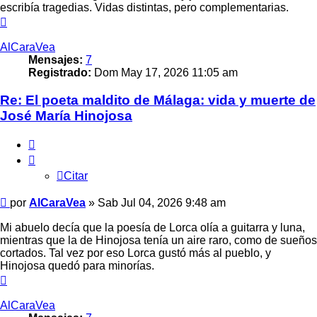
escribía tragedias. Vidas distintas, pero complementarias.
Arriba
AlCaraVea
Mensajes:
7
Registrado:
Dom May 17, 2026 11:05 am
Re: El poeta maldito de Málaga: vida y muerte de
José María Hinojosa
Citar
Citar
Mensaje
por
AlCaraVea
»
Sab Jul 04, 2026 9:48 am
Mi abuelo decía que la poesía de Lorca olía a guitarra y luna,
mientras que la de Hinojosa tenía un aire raro, como de sueños
cortados. Tal vez por eso Lorca gustó más al pueblo, y
Hinojosa quedó para minorías.
Arriba
AlCaraVea