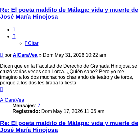
Re: El poeta maldito de Málaga: vida y muerte de
José María Hinojosa
Citar
Citar
Mensaje
por
AlCaraVea
»
Dom May 31, 2026 10:22 am
Dicen que en la Facultad de Derecho de Granada Hinojosa se
cruzó varias veces con Lorca. ¿Quién sabe? Pero yo me
imagino a los dos muchachos charlando de teatro y de toros,
porque a los dos les tiraba la fiesta.
Arriba
AlCaraVea
Mensajes:
7
Registrado:
Dom May 17, 2026 11:05 am
Re: El poeta maldito de Málaga: vida y muerte de
José María Hinojosa