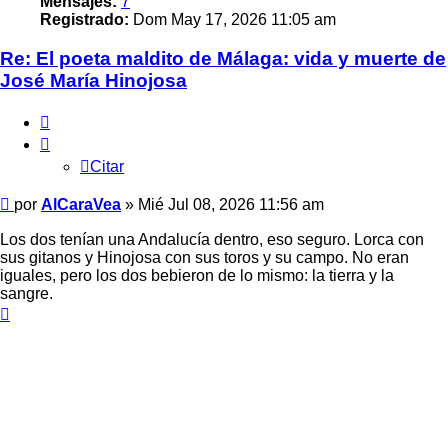
Mensajes:
7
Registrado:
Dom May 17, 2026 11:05 am
Re: El poeta maldito de Málaga: vida y muerte de
José María Hinojosa
Citar
Citar
Mensaje
por
AlCaraVea
»
Mié Jul 08, 2026 11:56 am
Los dos tenían una Andalucía dentro, eso seguro. Lorca con
sus gitanos y Hinojosa con sus toros y su campo. No eran
iguales, pero los dos bebieron de lo mismo: la tierra y la
sangre.
Arriba