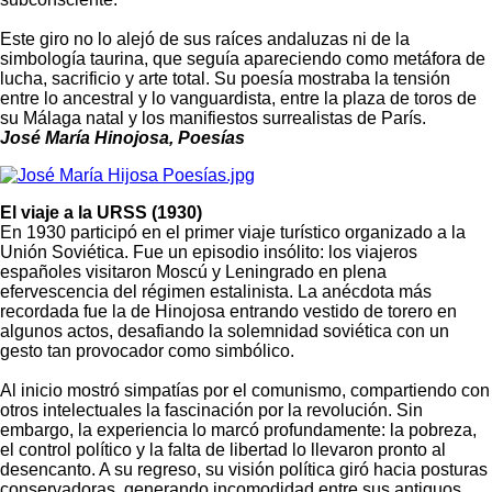
Este giro no lo alejó de sus raíces andaluzas ni de la
simbología taurina, que seguía apareciendo como metáfora de
lucha, sacrificio y arte total. Su poesía mostraba la tensión
entre lo ancestral y lo vanguardista, entre la plaza de toros de
su Málaga natal y los manifiestos surrealistas de París.
José María Hinojosa, Poesías
El viaje a la URSS (1930)
En 1930 participó en el primer viaje turístico organizado a la
Unión Soviética. Fue un episodio insólito: los viajeros
españoles visitaron Moscú y Leningrado en plena
efervescencia del régimen estalinista. La anécdota más
recordada fue la de Hinojosa entrando vestido de torero en
algunos actos, desafiando la solemnidad soviética con un
gesto tan provocador como simbólico.
Al inicio mostró simpatías por el comunismo, compartiendo con
otros intelectuales la fascinación por la revolución. Sin
embargo, la experiencia lo marcó profundamente: la pobreza,
el control político y la falta de libertad lo llevaron pronto al
desencanto. A su regreso, su visión política giró hacia posturas
conservadoras, generando incomodidad entre sus antiguos