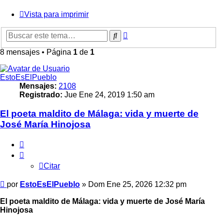
Vista para imprimir
Búsqueda
Buscar
avanzada
8 mensajes • Página
1
de
1
EstoEsElPueblo
Mensajes:
2108
Registrado:
Jue Ene 24, 2019 1:50 am
El poeta maldito de Málaga: vida y muerte de
José María Hinojosa
Citar
Citar
Mensaje
por
EstoEsElPueblo
»
Dom Ene 25, 2026 12:32 pm
El poeta maldito de Málaga: vida y muerte de José María
Hinojosa