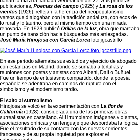
darían forma a la llamada Generación del 27. Sus primeras
publicaciones,
Poemas del campo
(1925) y
La rosa de los
vientos
(1926), reflejan la herencia del neopopularismo:
versos que dialogaban con la tradición andaluza, con ecos de
lo rural y lo taurino, pero al mismo tiempo con una mirada
renovada. En 1928 publicó
Orillas de la luz
, obra que marcaba
un punto de transición hacia búsquedas más arriesgadas.
José María Hinojosa con García Lorca
foto jgcastrillo
En ese periodo alternaba sus estudios y ejercicio de abogado
con estancias en Madrid, donde se sumaba a tertulias y
reuniones con poetas y artistas como Alberti, Dalí o Buñuel.
Fue un tiempo de entusiasmo compartido, donde la poesía
española se adentraba en caminos de ruptura con el
simbolismo y el modernismo tardío.
El salto al surrealismo
Hinojosa se volcó en la experimentación con
La flor de
Californía
(1928), considerada una de las primeras obras
surrealistas en castellano. Allí irrumpieron imágenes violentas,
asociaciones oníricas y un lenguaje que desbordaba la lógica.
Fue el resultado de su contacto con las nuevas corrientes
francesas y de su propia inquietud por explorar el
subconsciente.