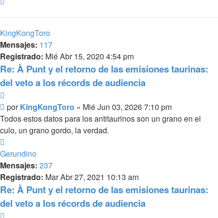
Arriba
KingKongToro
Mensajes:
117
Registrado:
Mié Abr 15, 2020 4:54 pm
Re: À Punt y el retorno de las emisiones taurinas:
del veto a los récords de audiencia
Citar
Mensaje
por
KingKongToro
»
Mié Jun 03, 2026 7:10 pm
Todos estos datos para los antitaurinos son un grano en el
culo, un grano gordo, la verdad.
Arriba
Gerundino
Mensajes:
237
Registrado:
Mar Abr 27, 2021 10:13 am
Re: À Punt y el retorno de las emisiones taurinas:
del veto a los récords de audiencia
Citar