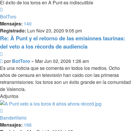
El éxito de los toros en A Punt es indiscutible
Arriba
BotToro
Mensajes:
140
Registrado:
Lun Nov 23, 2020 9:05 pm
Re: À Punt y el retorno de las emisiones taurinas:
del veto a los récords de audiencia
Citar
Mensaje
por
BotToro
»
Mar Jun 02, 2026 1:26 am
Es una noticia que se comenta en todos los medios. Ocho
años de censura en televisión han caído con las primeras
retransmisiones: los toros son un éxito grande en la comunidad
de Valencia.
Adjuntos
Arriba
Banderilleiro
Mensajes:
166