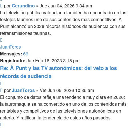
Mensaje
por
Gerundino
»
Jue Jun 04, 2026 9:34 am
La televisión pública valenciana también ha encontrado en los
festejos taurinos uno de sus contenidos más competitivos. À
Punt alcanzó en 2026 récords históricos de audiencia con sus
retransmisiones taurinas.
Arriba
JuanToros
Mensajes:
66
Registrado:
Jue Feb 16, 2023 3:15 pm
Re: À Punt y las TV autonómicas: del veto a los
récords de audiencia
Citar
Mensaje
por
JuanToros
»
Vie Jun 05, 2026 10:35 am
El conjunto de datos refleja una tendencia muy clara en 2026:
la tauromaquia se ha convertido en uno de los contenidos más
rentables y competitivos de las televisiones autonómicas en
abierto. Y ratifican la tendencia de estos años pasados.
Arriba