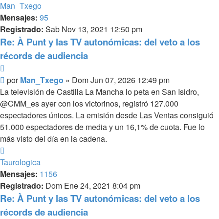
Man_Txego
Mensajes:
95
Registrado:
Sab Nov 13, 2021 12:50 pm
Re: À Punt y las TV autonómicas: del veto a los
récords de audiencia
Citar
Mensaje
por
Man_Txego
»
Dom Jun 07, 2026 12:49 pm
La televisión de Castilla La Mancha lo peta en San Isidro,
@CMM_es ayer con los victorinos, registró 127.000
espectadores únicos. La emisión desde Las Ventas consiguió
51.000 espectadores de media y un 16,1% de cuota. Fue lo
más visto del día en la cadena.
Arriba
Taurologica
Mensajes:
1156
Registrado:
Dom Ene 24, 2021 8:04 pm
Re: À Punt y las TV autonómicas: del veto a los
récords de audiencia