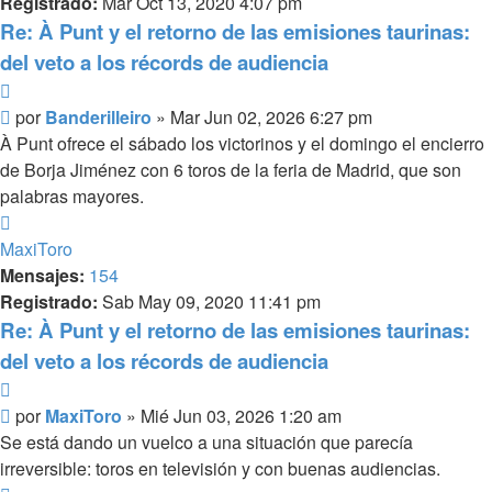
Registrado:
Mar Oct 13, 2020 4:07 pm
Re: À Punt y el retorno de las emisiones taurinas:
del veto a los récords de audiencia
Citar
Mensaje
por
Banderilleiro
»
Mar Jun 02, 2026 6:27 pm
À Punt ofrece el sábado los victorinos y el domingo el encierro
de Borja Jiménez con 6 toros de la feria de Madrid, que son
palabras mayores.
Arriba
MaxiToro
Mensajes:
154
Registrado:
Sab May 09, 2020 11:41 pm
Re: À Punt y el retorno de las emisiones taurinas:
del veto a los récords de audiencia
Citar
Mensaje
por
MaxiToro
»
Mié Jun 03, 2026 1:20 am
Se está dando un vuelco a una situación que parecía
irreversible: toros en televisión y con buenas audiencias.