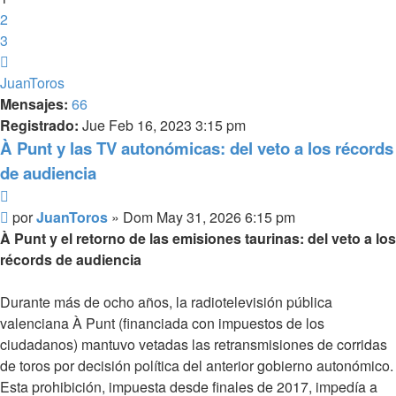
2
3
Siguiente
JuanToros
Mensajes:
66
Registrado:
Jue Feb 16, 2023 3:15 pm
À Punt y las TV autonómicas: del veto a los récords
de audiencia
Citar
Mensaje
por
JuanToros
»
Dom May 31, 2026 6:15 pm
À Punt y el retorno de las emisiones taurinas: del veto a los
récords de audiencia
Durante más de ocho años, la radiotelevisión pública
valenciana À Punt (financiada con impuestos de los
ciudadanos) mantuvo vetadas las retransmisiones de corridas
de toros por decisión política del anterior gobierno autonómico.
Esta prohibición, impuesta desde finales de 2017, impedía a