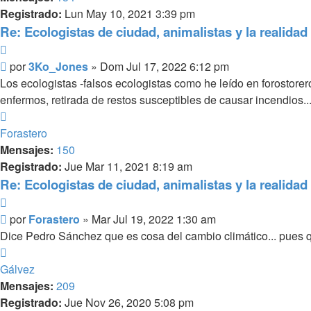
Registrado:
Lun May 10, 2021 3:39 pm
Re: Ecologistas de ciudad, animalistas y la realidad 
Citar
Mensaje
por
3Ko_Jones
»
Dom Jul 17, 2022 6:12 pm
Los ecologistas -falsos ecologistas como he leído en forostore
enfermos, retirada de restos susceptibles de causar incendios..
Arriba
Forastero
Mensajes:
150
Registrado:
Jue Mar 11, 2021 8:19 am
Re: Ecologistas de ciudad, animalistas y la realidad 
Citar
Mensaje
por
Forastero
»
Mar Jul 19, 2022 1:30 am
Dice Pedro Sánchez que es cosa del cambio climático... pues qé 
Arriba
Gálvez
Mensajes:
209
Registrado:
Jue Nov 26, 2020 5:08 pm