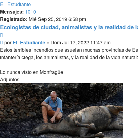
El_Estudiante
Mensajes:
1010
Registrado:
Mié Sep 25, 2019 6:58 pm
Ecologistas de ciudad, animalistas y la realidad de l
Citar
Mensaje
por
El_Estudiante
»
Dom Jul 17, 2022 11:47 am
Estos terribles incendios que asuelan muchas provincias de Es
infantería ciega, los animalistas, y la realidad de la vida natural:
Lo nunca visto en Monfragüe
Adjuntos