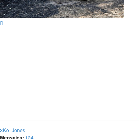
Arriba
3Ko_Jones
Mensajes:
134