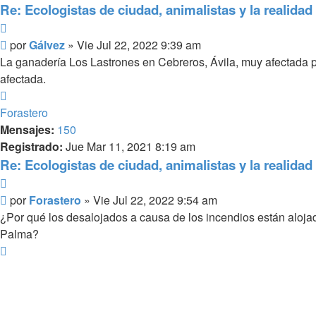
Re: Ecologistas de ciudad, animalistas y la realidad 
Citar
Mensaje
por
Gálvez
»
Vie Jul 22, 2022 9:39 am
La ganadería Los Lastrones en Cebreros, Ávila, muy afectada p
afectada.
Arriba
Forastero
Mensajes:
150
Registrado:
Jue Mar 11, 2021 8:19 am
Re: Ecologistas de ciudad, animalistas y la realidad 
Citar
Mensaje
por
Forastero
»
Vie Jul 22, 2022 9:54 am
¿Por qué los desalojados a causa de los incendios están alojad
Palma?
Arriba