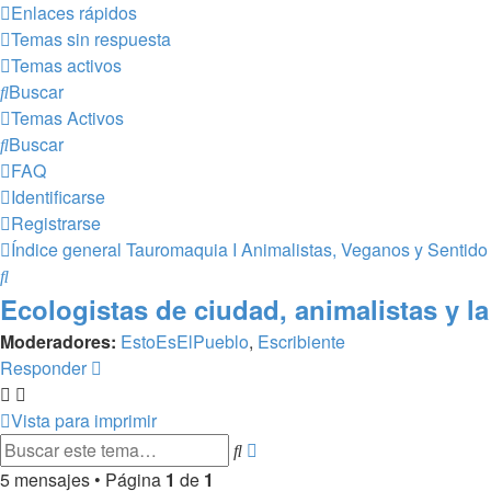
Enlaces rápidos
Temas sin respuesta
Temas activos
Buscar
Temas Activos
Buscar
FAQ
Identificarse
Registrarse
Índice general
Tauromaquia I
Animalistas, Veganos y Sentid
Buscar
Ecologistas de ciudad, animalistas y la
Moderadores:
EstoEsElPueblo
,
Escribiente
Responder
Vista para imprimir
Búsqueda
Buscar
avanzada
5 mensajes • Página
1
de
1