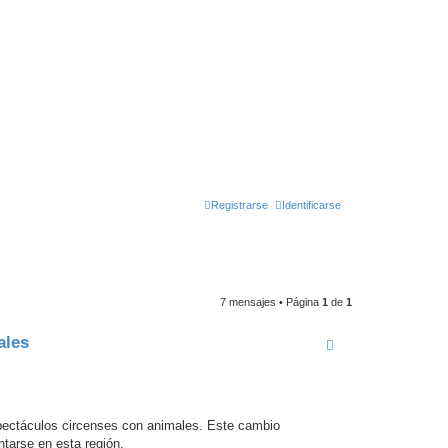
Registrarse
Identificarse
7 mensajes • Página
1
de
1
ales
pectáculos circenses con animales. Este cambio
ntarse en esta región.