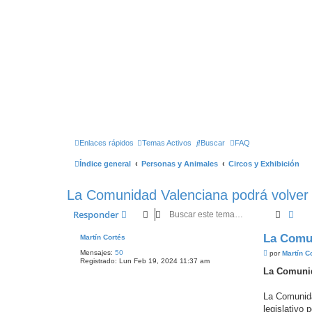
Enlaces rápidos
Temas Activos
Buscar
FAQ
Índice general
Personas y Animales
Circos y Exhibición
La Comunidad Valenciana podrá volver 
Buscar
Bús
Responder
La Comun
Martín Cortés
Mensajes:
50
M
por
Martín C
Registrado:
Lun Feb 19, 2024 11:37 am
e
n
La Comunid
s
a
j
La Comunida
e
legislativo 