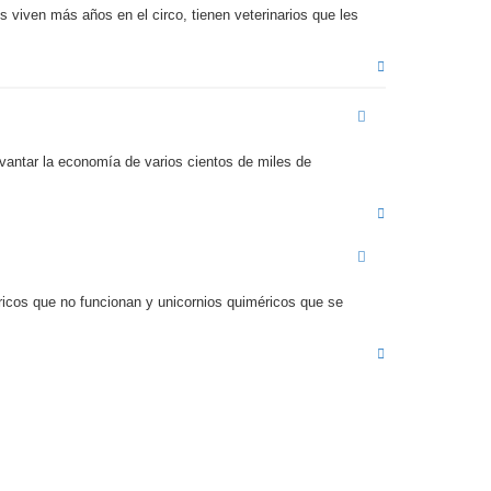
a
 viven más años en el circo, tienen veterinarios que les
A
r
r
i
b
a
antar la economía de varios cientos de miles de
A
r
r
i
b
a
icos que no funcionan y unicornios quiméricos que se
A
r
r
i
b
a