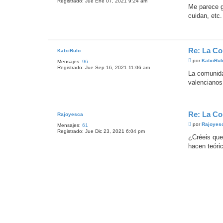
Registrado:
Jue Ene 07, 2021 9:24 am
n
Me parece g
s
cuidan, etc.
a
j
e
Re: La Co
KatxiRulo
M
por
KatxiRul
Mensajes:
96
e
Registrado:
Jue Sep 16, 2021 11:06 am
n
La comunida
s
valencianos
a
j
e
Re: La Co
Rajoyesca
M
por
Rajoyes
Mensajes:
61
e
Registrado:
Jue Dic 23, 2021 6:04 pm
n
¿Créeis que
s
hacen teóri
a
j
e