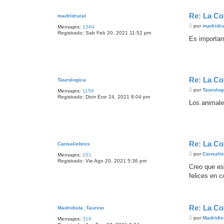
Re: La Co
madridrural
M
por
madridru
Mensajes:
1584
e
Registrado:
Sab Feb 20, 2021 11:52 pm
n
Es importan
s
a
j
e
Re: La Co
Taurologica
M
por
Taurolog
Mensajes:
1156
e
Registrado:
Dom Ene 24, 2021 8:04 pm
n
Los animale
s
a
j
e
Re: La Co
Cansaliebres
M
por
Cansali
Mensajes:
101
e
Registrado:
Vie Ago 20, 2021 5:36 pm
n
Creo que es
s
felices en 
a
j
e
Re: La Co
Madridista_Taurino
M
por
Madridis
Mensajes:
318
e