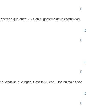
sperar a que entre VOX en el gobierno de la comunidad.
A
r
r
i
b
a
A
r
r
i
b
a
d, Andalucía, Aragón, Castilla y León... los animales son
A
r
r
i
b