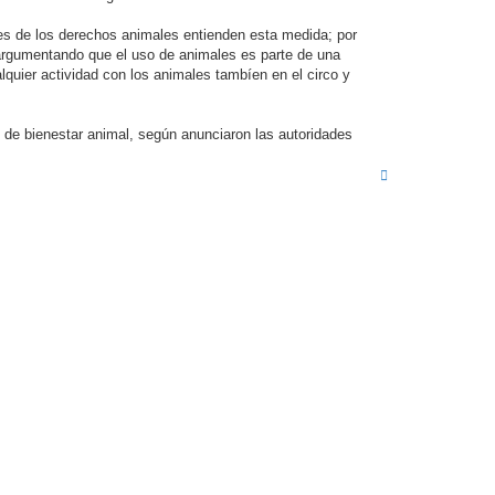
res de los derechos animales entienden esta medida; por
, argumentando que el uso de animales es parte de una
alquier actividad con los animales tambíen en el circo y
 de bienestar animal, según anunciaron las autoridades
A
r
r
i
b
a