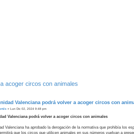
a acoger circos con animales
queda Avanzada
idad Valenciana podrá volver a acoger circos con anim
ortés
»
Lun Dic 02, 2024 9:48 pm
ad Valenciana podrá volver a acoger circos con animales
d Valenciana ha aprobado la derogación de la normativa que prohibía los es
permitirá que los circos que utilicen animales en sus números vuelvan a prese