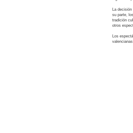
La decisión
su parte, l
tradición cu
otros espec
Los espectá
valencianas