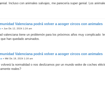
enial. Incluso con animales salvajes, me parecería super genial. Los animales
munidad Valenciana podrá volver a acoger circos con animales
o
»
Jue Dic 12, 2024 1:24 am
d valenciana tiene un problemón para los próximos años muy complicado: lev
 que han quedado arruinados.
munidad Valenciana podrá volver a acoger circos con animales
ca
»
Mié Dic 18, 2024 1:16 am
 volverá la normalidad o nos deslizamos por un mundo woke de coches eléctr
camente reales?