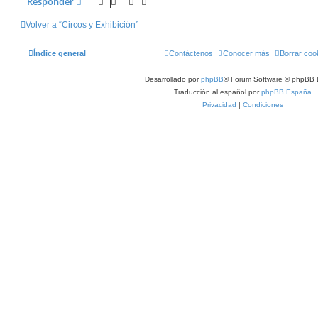
Responder
Volver a “Circos y Exhibición”
Índice general
Contáctenos
Conocer más
Borrar coo
Desarrollado por
phpBB
® Forum Software © phpBB 
Traducción al español por
phpBB España
Privacidad
|
Condiciones