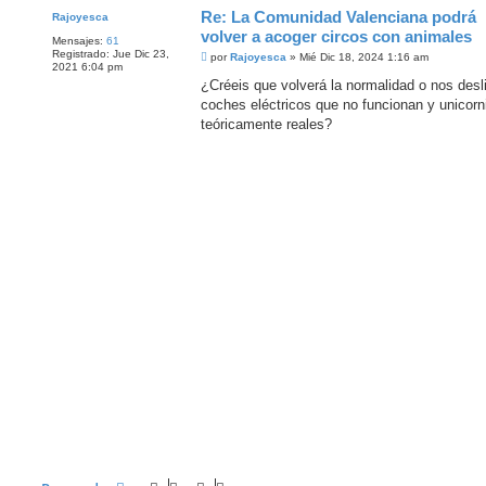
Re: La Comunidad Valenciana podrá
Rajoyesca
volver a acoger circos con animales
Mensajes:
61
Registrado:
Jue Dic 23,
M
por
Rajoyesca
»
Mié Dic 18, 2024 1:16 am
2021 6:04 pm
e
n
¿Créeis que volverá la normalidad o nos de
s
coches eléctricos que no funcionan y unicor
a
j
teóricamente reales?
e