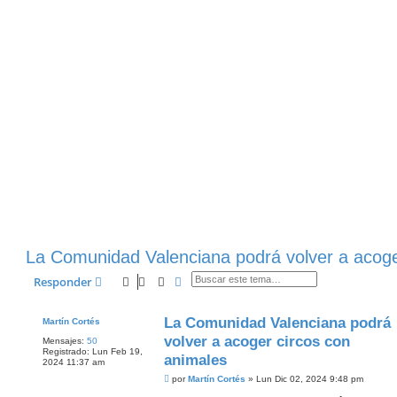
La Comunidad Valenciana podrá volver a acoge
Buscar
Búsqueda Avanzada
Responder
La Comunidad Valenciana podrá
Martín Cortés
volver a acoger circos con
Mensajes:
50
Registrado:
Lun Feb 19,
animales
2024 11:37 am
M
por
Martín Cortés
»
Lun Dic 02, 2024 9:48 pm
e