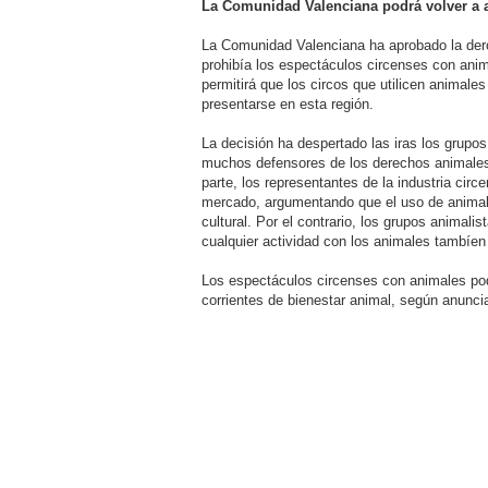
n
La Comunidad Valenciana podrá volver a 
s
a
j
La Comunidad Valenciana ha aprobado la der
e
prohibía los espectáculos circenses con anim
permitirá que los circos que utilicen animal
presentarse en esta región.
La decisión ha despertado las iras los grupos
muchos defensores de los derechos animales
parte, los representantes de la industria circ
mercado, argumentando que el uso de animale
cultural. Por el contrario, los grupos animali
cualquier actividad con los animales tambíen 
Los espectáculos circenses con animales po
corrientes de bienestar animal, según anunci