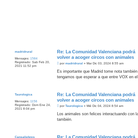
Re: La Comunidad Valenciana podrá
madridrural
volver a acoger circos con animales
Mensajes:
1584
Registrado:
Sab Feb 20,
M
por
madridrural
»
Mar Dic 03, 2024 8:55 am
2021 11:52 pm
e
n
Es importante que Madrid tome nota también 
s
tengamos que esperar a que entre VOX en el
a
j
e
Re: La Comunidad Valenciana podrá
Taurologica
volver a acoger circos con animales
Mensajes:
1156
Registrado:
Dom Ene 24,
M
por
Taurologica
»
Mié Dic 04, 2024 8:54 am
2021 8:04 pm
e
n
Los animales son felices interactuando con l
s
también.
a
j
e
Re: La Comunidad Valenciana podrá
Cansaliebres