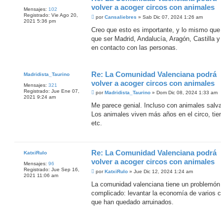
volver a acoger circos con animales
Mensajes:
102
Registrado:
Vie Ago 20,
M
por
Cansaliebres
»
Sab Dic 07, 2024 1:26 am
2021 5:36 pm
e
n
Creo que esto es importante, y lo mismo que 
s
que ser Madrid, Andalucía, Aragón, Castilla y
a
j
en contacto con las personas.
e
Re: La Comunidad Valenciana podrá
Madridista_Taurino
volver a acoger circos con animales
Mensajes:
321
Registrado:
Jue Ene 07,
M
por
Madridista_Taurino
»
Dom Dic 08, 2024 1:33 am
2021 9:24 am
e
n
Me parece genial. Incluso con animales salva
s
Los animales viven más años en el circo, tien
a
j
etc.
e
Re: La Comunidad Valenciana podrá
KatxiRulo
volver a acoger circos con animales
Mensajes:
96
Registrado:
Jue Sep 16,
M
por
KatxiRulo
»
Jue Dic 12, 2024 1:24 am
2021 11:06 am
e
n
La comunidad valenciana tiene un problemón
s
complicado: levantar la economía de varios c
a
j
que han quedado arruinados.
e