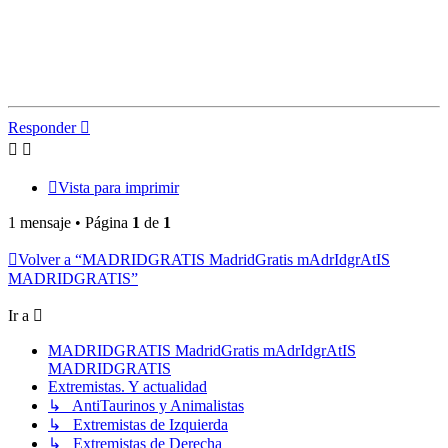
Responder
Vista para imprimir
1 mensaje • Página
1
de
1
Volver a “MADRIDGRATIS MadridGratis mAdrIdgrAtIS
MADRIDGRATIS”
Ir a
MADRIDGRATIS MadridGratis mAdrIdgrAtIS
MADRIDGRATIS
Extremistas. Y actualidad
↳ AntiTaurinos y Animalistas
↳ Extremistas de Izquierda
↳ Extremistas de Derecha