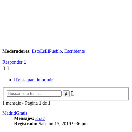
Moderadores:
EstoEsElPueblo
,
Escribiente
Responder
Vista para imprimir
Búsqueda
Buscar
avanzada
1 mensaje • Página
1
de
1
MadridGratis
Mensajes:
3537
Registrado:
Sab Jun 15, 2019 9:36 pm