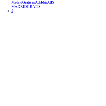
MadridGratis mAdrIdgrAtIS
MADRIDGRATIS
Buscar